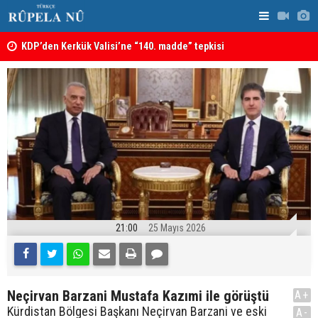
KDP’den Kerkük Valisi’ne “140. madde” tepkisi
Kerkük’te K
21:00
25 Mayıs 2026
Neçirvan Barzani Mustafa Kazımi ile görüştü
A+
Kürdistan Bölgesi Başkanı Neçirvan Barzani ve eski
A-