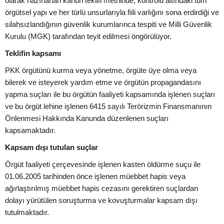
olarak hazırlanan kanun teklifi metninde; kontrolü altındaki tüm
örgütsel yapı ve her türlü unsurlarıyla fiili varlığını sona erdirdiği ve
silahsızlandığının güvenlik kurumlarınca tespiti ve Milli Güvenlik
Kurulu (MGK) tarafından teyit edilmesi öngörülüyor.
Teklifin kapsamı
PKK örgütünü kurma veya yönetme, örgüte üye olma veya
bilerek ve isteyerek yardım etme ve örgütün propagandasını
yapma suçları ile bu örgütün faaliyeti kapsamında işlenen suçları
ve bu örgüt lehine işlenen 6415 sayılı Terörizmin Finansmanının
Önlenmesi Hakkında Kanunda düzenlenen suçları
kapsamaktadır.
Kapsam dışı tutulan suçlar
Örgüt faaliyeti çerçevesinde işlenen kasten öldürme suçu ile
01.06.2005 tarihinden önce işlenen müebbet hapis veya
ağırlaştırılmış müebbet hapis cezasını gerektiren suçlardan
dolayı yürütülen soruşturma ve kovuşturmalar kapsam dışı
tutulmaktadır.