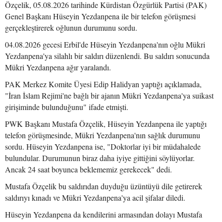
Özçelik, 05.08.2026 tarihinde Kürdistan Özgürlük Partisi (PAK)
Genel Başkanı Hüseyin Yezdanpena ile bir telefon görüşmesi
gerçekleştirerek oğlunun durumunu sordu.
04.08.2026 gecesi Erbil'de Hüseyin Yezdanpena'nın oğlu Mükri
Yezdanpena'ya silahlı bir saldırı düzenlendi. Bu saldırı sonucunda
Mükri Yezdanpena ağır yaralandı.
PAK Merkez Komite Üyesi Edip Halidyan yaptığı açıklamada,
"İran İslam Rejimi'ne bağlı bir ajanın Mükri Yezdanpena'ya suikast
girişiminde bulunduğunu" ifade etmişti.
PWK Başkanı Mustafa Özçelik, Hüseyin Yezdanpena ile yaptığı
telefon görüşmesinde, Mükri Yezdanpena'nın sağlık durumunu
sordu. Hüseyin Yezdanpena ise, "Doktorlar iyi bir müdahalede
bulundular. Durumunun biraz daha iyiye gittiğini söylüyorlar.
Ancak 24 saat boyunca beklememiz gerekecek" dedi.
Mustafa Özçelik bu saldırıdan duyduğu üzüntüyü dile getirerek
saldırıyı kınadı ve Mükri Yezdanpena'ya acil şifalar diledi.
Hüseyin Yezdanpena da kendilerini armasından dolayı Mustafa