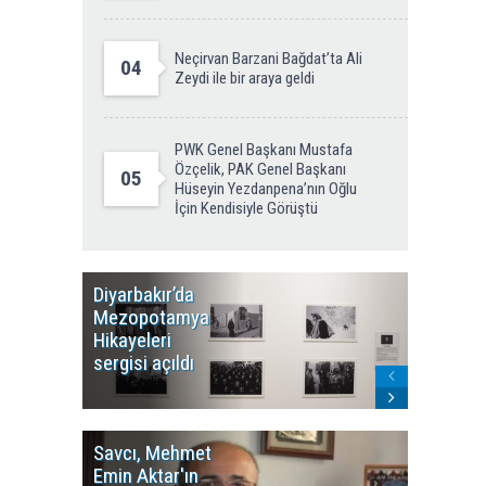
Neçirvan Barzani Bağdat’ta Ali
04
Zeydi ile bir araya geldi
PWK Genel Başkanı Mustafa
Özçelik, PAK Genel Başkanı
05
Hüseyin Yezdanpena’nın Oğlu
İçin Kendisiyle Görüştü
Diyarbakır’da
WDR, Kü
Mezopotamya
yayın y
Hikayeleri
Cosmo K
sergisi açıldı
program
sonlandı
Savcı, Mehmet
Kürdist
Emin Aktar'ın
Bölgesi 