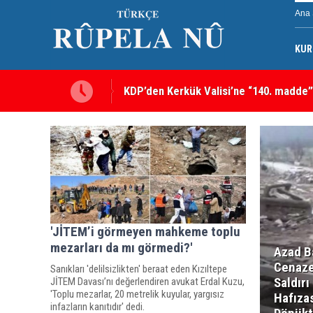
Ana 
KUR
KDP’den Kerkük Valisi’ne “140. madde”
'JİTEM’i görmeyen mahkeme toplu
mezarları da mı görmedi?'
Azad B
Cenaze
Sanıkları 'delilsizlikten' beraat eden Kızıltepe
Saldırı
JİTEM Davası’nı değerlendiren avukat Erdal Kuzu,
'Toplu mezarlar, 20 metrelik kuyular, yargısız
Hafıza
infazların kanıtıdır' dedi.