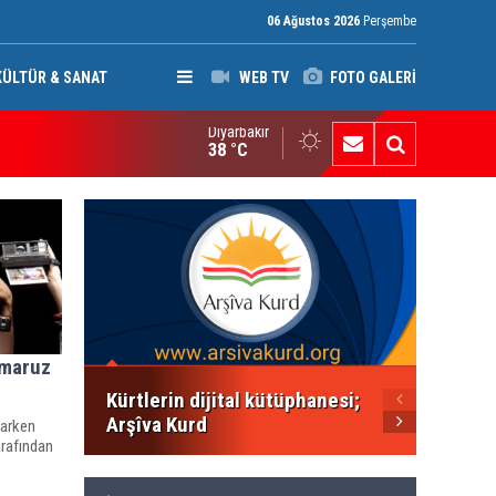
06 Ağustos 2026
Perşembe
KÜLTÜR & SANAT
WEB TV
FOTO GALERİ
Diyarbakır
rkük’te Kürt partilerden 7 maddelik ortak bildiri
38 °C
PWK: K
çocukl
derse 
 maruz
Kürtlerin dijital kütüphanesi;
Arşîva Kurd
parken
arafından