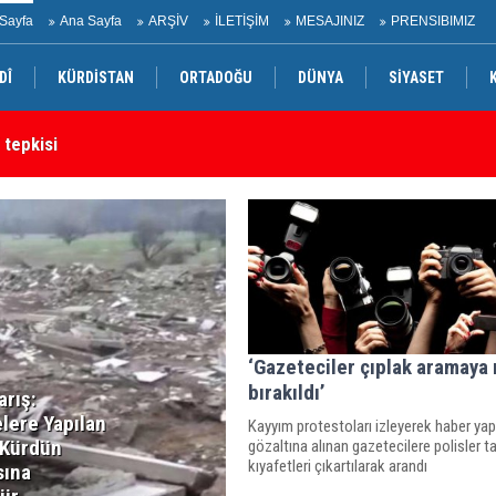
Sayfa
Ana Sayfa
ARŞİV
İLETİŞİM
MESAJINIZ
PRENSIBIMIZ
DÎ
KÜRDİSTAN
ORTADOĞU
DÜNYA
SİYASET
 tepkisi
Ke
‘Gazeteciler çıplak aramaya
bırakıldı’
arış:
lere Yapılan
Kayyım protestoları izleyerek haber ya
 Kürdün
gözaltına alınan gazetecilere polisler t
kıyafetleri çıkartılarak arandı
sına