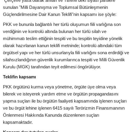
Çerçeve yasa olarak anılan ve TBMM'deki siyasî partilere
sunulan "Milli Dayanışma ve Toplumsal Bütünleşmenin
Güçlendirilmesine Dair Kanun Teklifi"nin kapsamı ise şöyle:
PKK ve bununla bağlantılı her türlü oluşumun fiili varlığına son
verdiğinin ve kontrolü altında bulunan her türlü silah ve
mühimmatı teslim ettiğinin tespiti ve bu tespitin teyidine yönelik
olarak hazırlanan kanun teklifi metninde; kontrolü altındaki tüm
örgütsel yapı ve her türlü unsurlarıyla fiili varlığını sona erdirdiği ve
silahsızlandığının güvenlik kurumlarınca tespiti ve Milli Güvenlik
Kurulu (MGK) tarafından teyit edilmesi öngörülüyor.
Teklifin kapsamı
PKK örgütünü kurma veya yönetme, örgüte üye olma veya
bilerek ve isteyerek yardım etme ve örgütün propagandasını
yapma suçları ile bu örgütün faaliyeti kapsamında işlenen suçları
ve bu örgüt lehine işlenen 6415 sayılı Terörizmin Finansmanının
Önlenmesi Hakkında Kanunda düzenlenen suçları
kapsamaktadır.