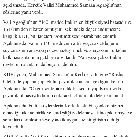
açıklamada, Kerkük Valisi Muhammed Samaan Agaoğlu’nun
sözlerine yanıt verdi.
Vali Agaoğlu’nun “140. madde Irak’ın en büyük siyasi hatasıdır ve
16 Ekim’den itibaren ölmüştür” şeklindeki değerlendirmesine
karşılık KDP, bu ifadeleri “sorumsuzca” olarak nitelendirdi.
Açıklamada, valinin 140. maddenin artık geçersiz olduğunu
söylemesinin anayasayı değersizleştirmek ve anayasanın ortadan
kalkması anlamına geldiği vurgulandı. “Anayasa yoksa Irak’ın
devlet olma anlamı da boşalır” denildi.
KDP ayrıca, Muhammed Samaan’ın Kerkük valiliğine “Rashid
Oteli’nde yapılan şüpheli bir pazarlık sonucu” geldiğini belirtti.
Açıklamada, “Özgür ve demokratik bir seçim yapılsaydı ve bu
pazarlık olmasaydı durum çok farklı olurdu” ifadeleri kullanıldı.
Açıklamada, bu tür söylemlerin Kerkük’teki bileşenlere hizmet
etmediği, aksine birlik ve kardeşliği zedelemeye, fitne çıkarmaya ve
sorunları derinleştirmeye yönelik uygunsuz bir girişim olduğu
kaydedildi.
KDP, Kerkük Valisi’ne ve tüm sorumlulara anayasaya ve Kerkük