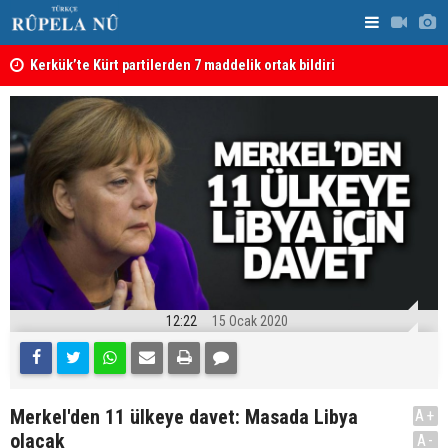
Kerkük’te Kürt partilerden 7 maddelik ortak bildiri
Irak: Silah
12:22
15 Ocak 2020
Merkel'den 11 ülkeye davet: Masada Libya
A+
olacak
A-