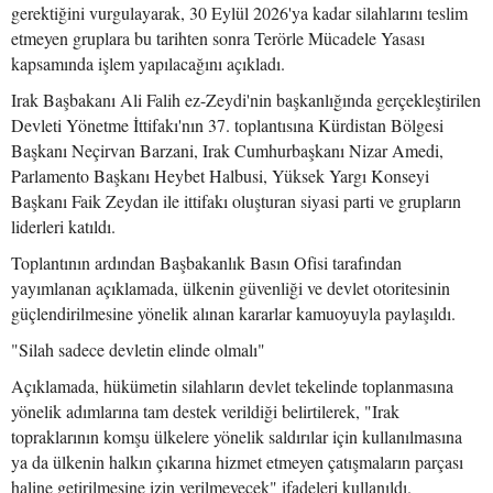
gerektiğini vurgulayarak, 30 Eylül 2026'ya kadar silahlarını teslim
etmeyen gruplara bu tarihten sonra Terörle Mücadele Yasası
kapsamında işlem yapılacağını açıkladı.
Irak Başbakanı Ali Falih ez-Zeydi'nin başkanlığında gerçekleştirilen
Devleti Yönetme İttifakı'nın 37. toplantısına Kürdistan Bölgesi
Başkanı Neçirvan Barzani, Irak Cumhurbaşkanı Nizar Amedi,
Parlamento Başkanı Heybet Halbusi, Yüksek Yargı Konseyi
Başkanı Faik Zeydan ile ittifakı oluşturan siyasi parti ve grupların
liderleri katıldı.
Toplantının ardından Başbakanlık Basın Ofisi tarafından
yayımlanan açıklamada, ülkenin güvenliği ve devlet otoritesinin
güçlendirilmesine yönelik alınan kararlar kamuoyuyla paylaşıldı.
"Silah sadece devletin elinde olmalı"
Açıklamada, hükümetin silahların devlet tekelinde toplanmasına
yönelik adımlarına tam destek verildiği belirtilerek, "Irak
topraklarının komşu ülkelere yönelik saldırılar için kullanılmasına
ya da ülkenin halkın çıkarına hizmet etmeyen çatışmaların parçası
haline getirilmesine izin verilmeyecek" ifadeleri kullanıldı.