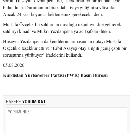
sordu. Hüseyin Yezdanpena ise, "Doktorlar iyi bir müdahalede
bulundular. Durumunun biraz daha iyiye gittiğini söylüyorlar.
Ancak 24 saat boyunca beklememiz gerekecek" dedi.
Mustafa Özçelik bu saldırıdan duyduğu üzüntüyü dile getirerek
saldırıyı kınadı ve Mükri Yezdanpena'ya acil şifalar diledi.
Hüseyin Yezdanpena da kendilerini armasından dolayı Mustafa
Özçelik'e teşekkür etti ve "Erbil Asayişi olayla ilgili geniş çaplı bir
soruşturma yürütüyor" ifadelerini kullandı.
05.08.2026
Kürdistan Yurtseverler Partisi (PWK) Basın Bürosu
HABERE
YORUM KAT