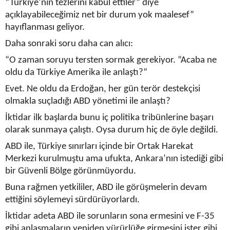
“Türkiye’nin tezlerini kabul ettiler” diye
açıklayabileceğimiz net bir durum yok maalesef”
hayıflanması geliyor.
Daha sonraki soru daha can alıcı:
“O zaman soruyu tersten sormak gerekiyor. “Acaba ne
oldu da Türkiye Amerika ile anlaştı?”
Evet. Ne oldu da Erdoğan, her gün terör destekçisi
olmakla suçladığı ABD yönetimi ile anlaştı?
İktidar ilk başlarda bunu iç politika tribünlerine başarı
olarak sunmaya çalıştı. Oysa durum hiç de öyle değildi.
ABD ile, Türkiye sınırları içinde bir Ortak Harekat
Merkezi kurulmuştu ama ufukta, Ankara’nın istediği gibi
bir Güvenli Bölge görünmüyordu.
Buna rağmen yetkililer, ABD ile görüşmelerin devam
ettiğini söylemeyi sürdürüyorlardı.
İktidar adeta ABD ile sorunların sona ermesini ve F-35
gibi anlaşmaların yeniden yürürlüğe girmesini ister gibi