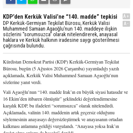
KDP’den Kerkük Valisi’ne “140. madde” tepkisi
A+
DP Kerkük-Germiyan Teşkilat Bürosu, Kerkük Valisi
A-
Muhammed Samaan Agaoğlu’nun 140. maddeye ilişkin
sözlerini “sorumsuzca” olarak nitelendirerek, anayasal
haklara ve Kerkük halkının iradesine saygı gösterilmesi
çağrısında bulundu.
Kürdistan Demokrat Partisi (KDP) Kerkük-Germiyan Teşkilat
Bürosu, bugün (5 Ağustos 2026 Çarşamba) yayımladığı yazılı
açıklamada, Kerkük Valisi Muhammed Samaan Agaoğlu’nun
sözlerine yanıt verdi.
Vali Agaoğlu’nun “140. madde Irak’ın en büyük siyasi hatasıdır ve
16 Ekim’den itibaren ölmüştür” şeklindeki değerlendirmesine
karşılık KDP, bu ifadeleri “sorumsuzca” olarak nitelendirdi.
Açıklamada, valinin 140. maddenin artık geçersiz olduğunu
söylemesinin anayasayı değersizleştirmek ve anayasanın ortadan
kalkması anlamına geldiği vurgulandı. “Anayasa yoksa Irak’ın
devlet olma anlamı da boşalır” denildi.