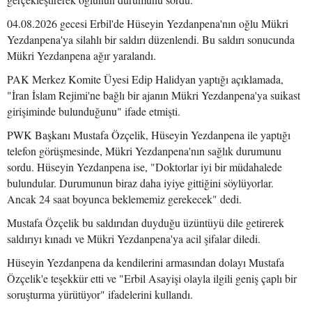
04.08.2026 gecesi Erbil'de Hüseyin Yezdanpena'nın oğlu Mükri
Yezdanpena'ya silahlı bir saldırı düzenlendi. Bu saldırı sonucunda
Mükri Yezdanpena ağır yaralandı.
PAK Merkez Komite Üyesi Edip Halidyan yaptığı açıklamada,
"İran İslam Rejimi'ne bağlı bir ajanın Mükri Yezdanpena'ya suikast
girişiminde bulunduğunu" ifade etmişti.
PWK Başkanı Mustafa Özçelik, Hüseyin Yezdanpena ile yaptığı
telefon görüşmesinde, Mükri Yezdanpena'nın sağlık durumunu
sordu. Hüseyin Yezdanpena ise, "Doktorlar iyi bir müdahalede
bulundular. Durumunun biraz daha iyiye gittiğini söylüyorlar.
Ancak 24 saat boyunca beklememiz gerekecek" dedi.
Mustafa Özçelik bu saldırıdan duyduğu üzüntüyü dile getirerek
saldırıyı kınadı ve Mükri Yezdanpena'ya acil şifalar diledi.
Hüseyin Yezdanpena da kendilerini armasından dolayı Mustafa
Özçelik'e teşekkür etti ve "Erbil Asayişi olayla ilgili geniş çaplı bir
soruşturma yürütüyor" ifadelerini kullandı.