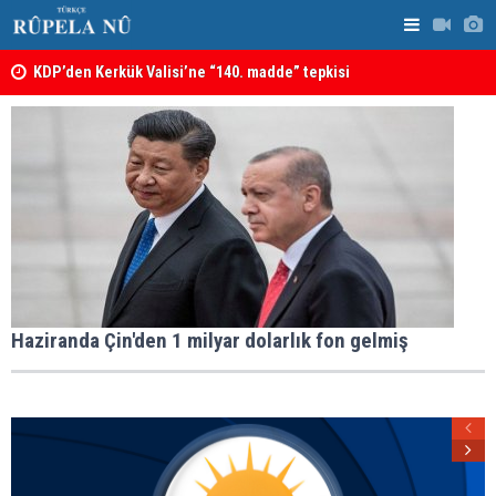
KDP’den Kerkük Valisi’ne “140. madde” tepkisi
Kerkük’te K
Haziranda Çin'den 1 milyar dolarlık fon gelmiş