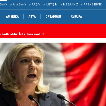
Sayfa
Ana Sayfa
ARŞİV
İLETİŞİM
MESAJINIZ
PRENSIBIMIZ
AMERİKA
ASYA
ORTADOĞU
AVRUPA
belli oldu: İşte tam metin!
İr