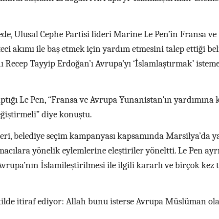
, Ulusal Cephe Partisi lideri Marine Le Pen’in Fransa ve
i akımı ile baş etmek için yardım etmesini talep ettiği beli
Recep Tayyip Erdoğan’ı Avrupa’yı ‘İslamlaştırmak’ istem
aptığı Le Pen, “Fransa ve Avrupa Yunanistan’ın yardımına 
ğiştirmeli” diye konuştu.
ideri, belediye seçim kampanyası kapsamında Marsilya’da y
cılara yönelik eylemlerine eleştiriler yöneltti. Le Pen ayr
pa’nın İslamileştirilmesi ile ilgili kararlı ve birçok kez 
kilde itiraf ediyor: Allah bunu isterse Avrupa Müslüman ola