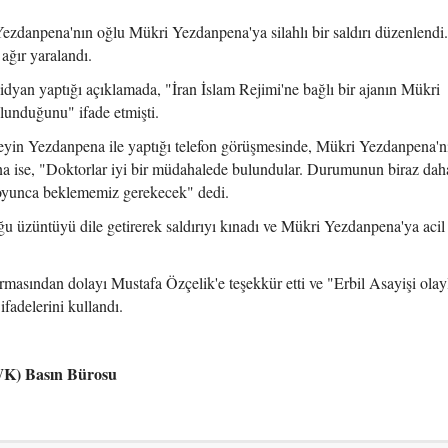
ezdanpena'nın oğlu Mükri Yezdanpena'ya silahlı bir saldırı düzenlendi
ağır yaralandı.
an yaptığı açıklamada, "İran İslam Rejimi'ne bağlı bir ajanın Mükri
lunduğunu" ifade etmişti.
in Yezdanpena ile yaptığı telefon görüşmesinde, Mükri Yezdanpena'nı
ise, "Doktorlar iyi bir müdahalede bulundular. Durumunun biraz daha
 boyunca beklememiz gerekecek" dedi.
 üzüntüyü dile getirerek saldırıyı kınadı ve Mükri Yezdanpena'ya acil 
asından dolayı Mustafa Özçelik'e teşekkür etti ve "Erbil Asayişi olayla
ifadelerini kullandı.
PWK) Basın Bürosu