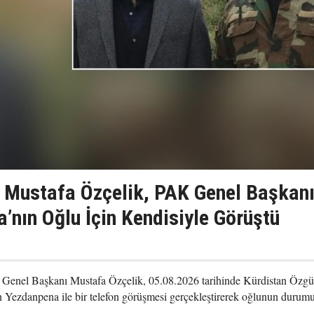
 Mustafa Özçelik, PAK Genel Başkan
’nın Oğlu İçin Kendisiyle Görüştü
) Genel Başkanı Mustafa Özçelik, 05.08.2026 tarihinde Kürdistan Özgü
 Yezdanpena ile bir telefon görüşmesi gerçekleştirerek oğlunun durum