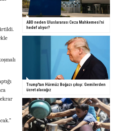
ABD neden Uluslararası Ceza Mahkemesi'ni
hedef alıyor?
rtildi.
ekle
koşmalı
aptığı
Trump'tan Hürmüz Boğazı çıkışı: Gemilerden
ıca
ücret alacağız
tekrar
cak.”