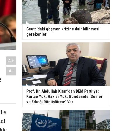
Ceuta'daki göçmen krizine dair bilinmesi
gerekenler
A+
A-
e
Prof. Dr. Abdullah Kıran’dan DEM Parti’ye:
Kürtçe Yok, Haklar Yok, Gündemde ‘Sümer
ve Erkeği Dönüştürme’ Var
 Le
ini
kle