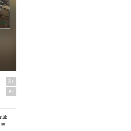
ı
A+
A-
rlük
unu