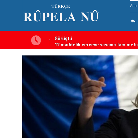
Ana 
’nın Oğlu İçin Kendisiyle
12 maddelik çerçeve yasanın tam metni 