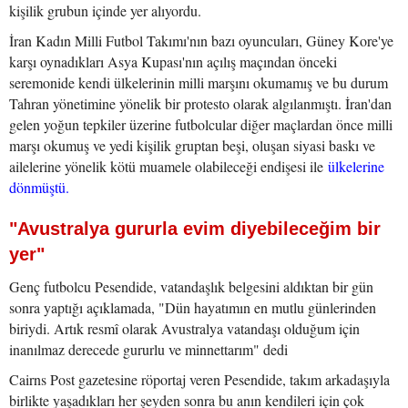
kişilik grubun içinde yer alıyordu.
İran Kadın Milli Futbol Takımı'nın bazı oyuncuları, Güney Kore'ye
karşı oynadıkları Asya Kupası'nın açılış maçından önceki
seremonide kendi ülkelerinin milli marşını okumamış ve bu durum
Tahran yönetimine yönelik bir protesto olarak algılanmıştı. İran'dan
gelen yoğun tepkiler üzerine futbolcular diğer maçlardan önce milli
marşı okumuş ve yedi kişilik gruptan beşi, oluşan siyasi baskı ve
ailelerine yönelik kötü muamele olabileceği endişesi ile
ülkelerine
dönmüştü.
"Avustralya gururla evim diyebileceğim bir
yer"
Genç futbolcu Pesendide, vatandaşlık belgesini aldıktan bir gün
sonra yaptığı açıklamada, "Dün hayatımın en mutlu günlerinden
biriydi. Artık resmî olarak Avustralya vatandaşı olduğum için
inanılmaz derecede gururlu ve minnettarım" dedi
Cairns Post gazetesine röportaj veren Pesendide, takım arkadaşıyla
birlikte yaşadıkları her şeyden sonra bu anın kendileri için çok