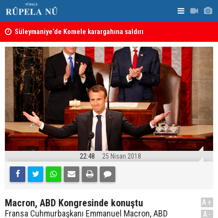
nın
Süleymaniye’de Komele karargahına saldırı
“Safları ne
sonuçlar d
22:48
25 Nisan 2018
Macron, ABD Kongresinde konuştu
A+
Fransa Cuhmurbaşkanı Emmanuel Macron, ABD
A-