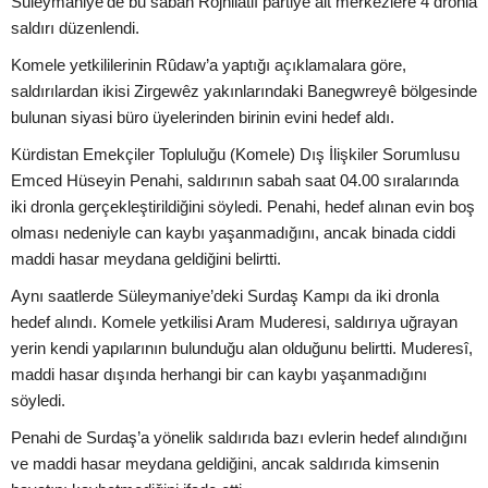
Süleymaniye’de bu sabah Rojhilatlı partiye ait merkezlere 4 dronla
saldırı düzenlendi.
Komele yetkililerinin Rûdaw’a yaptığı açıklamalara göre,
saldırılardan ikisi Zirgewêz yakınlarındaki Banegwreyê bölgesinde
bulunan siyasi büro üyelerinden birinin evini hedef aldı.
Kürdistan Emekçiler Topluluğu (Komele) Dış İlişkiler Sorumlusu
Emced Hüseyin Penahi, saldırının sabah saat 04.00 sıralarında
iki dronla gerçekleştirildiğini söyledi. Penahi, hedef alınan evin boş
olması nedeniyle can kaybı yaşanmadığını, ancak binada ciddi
maddi hasar meydana geldiğini belirtti.
Aynı saatlerde Süleymaniye’deki Surdaş Kampı da iki dronla
hedef alındı. Komele yetkilisi Aram Muderesi, saldırıya uğrayan
yerin kendi yapılarının bulunduğu alan olduğunu belirtti. Muderesî,
maddi hasar dışında herhangi bir can kaybı yaşanmadığını
söyledi.
Penahi de Surdaş’a yönelik saldırıda bazı evlerin hedef alındığını
ve maddi hasar meydana geldiğini, ancak saldırıda kimsenin