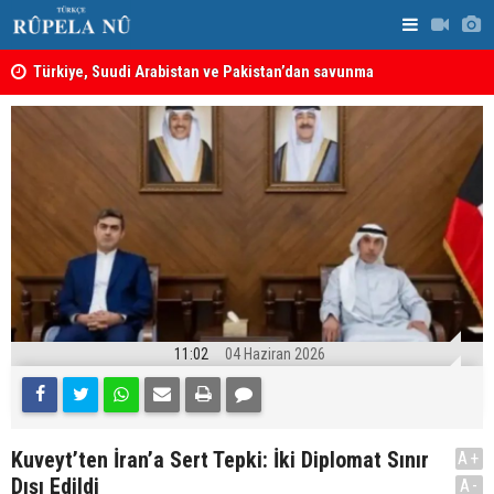
ine
Türkiye, Suudi Arabistan ve Pakistan’dan savunma
MEI Raporu
anlaşması: Bir üyeye saldırı, tüm üyelere yapılmış
Önemli Güv
sayılacak
11:02
04 Haziran 2026
Kuveyt’ten İran’a Sert Tepki: İki Diplomat Sınır
A+
Dışı Edildi
A-