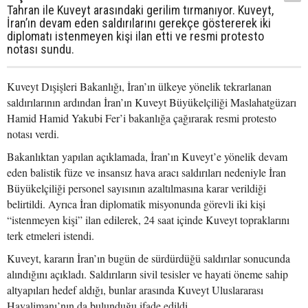
Tahran ile Kuveyt arasındaki gerilim tırmanıyor. Kuveyt,
İran’ın devam eden saldırılarını gerekçe göstererek iki
diplomatı istenmeyen kişi ilan etti ve resmi protesto
notası sundu.
Kuveyt Dışişleri Bakanlığı, İran’ın ülkeye yönelik tekrarlanan
saldırılarının ardından İran’ın Kuveyt Büyükelçiliği Maslahatgüzarı
Hamid Hamid Yakubi Fer’i bakanlığa çağırarak resmi protesto
notası verdi.
Bakanlıktan yapılan açıklamada, İran’ın Kuveyt’e yönelik devam
eden balistik füze ve insansız hava aracı saldırıları nedeniyle İran
Büyükelçiliği personel sayısının azaltılmasına karar verildiği
belirtildi. Ayrıca İran diplomatik misyonunda görevli iki kişi
“istenmeyen kişi” ilan edilerek, 24 saat içinde Kuveyt topraklarını
terk etmeleri istendi.
Kuveyt, kararın İran’ın bugün de sürdürdüğü saldırılar sonucunda
alındığını açıkladı. Saldırıların sivil tesisler ve hayati öneme sahip
altyapıları hedef aldığı, bunlar arasında Kuveyt Uluslararası
Havalimanı’nın da bulunduğu ifade edildi.