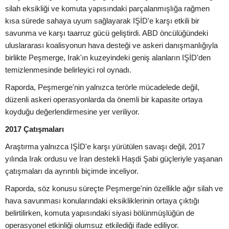
silah eksikliği ve komuta yapısındaki parçalanmışlığa rağmen
kısa sürede sahaya uyum sağlayarak IŞİD'e karşı etkili bir
savunma ve karşı taarruz gücü geliştirdi. ABD öncülüğündeki
uluslararası koalisyonun hava desteği ve askeri danışmanlığıyla
birlikte Peşmerge, Irak'ın kuzeyindeki geniş alanların IŞİD'den
temizlenmesinde belirleyici rol oynadı.
Raporda, Peşmerge'nin yalnızca terörle mücadelede değil,
düzenli askeri operasyonlarda da önemli bir kapasite ortaya
koyduğu değerlendirmesine yer veriliyor.
2017 Çatışmaları
Araştırma yalnızca IŞİD'e karşı yürütülen savaşı değil, 2017
yılında Irak ordusu ve İran destekli Haşdi Şabi güçleriyle yaşanan
çatışmaları da ayrıntılı biçimde inceliyor.
Raporda, söz konusu süreçte Peşmerge'nin özellikle ağır silah ve
hava savunması konularındaki eksikliklerinin ortaya çıktığı
belirtilirken, komuta yapısındaki siyasi bölünmüşlüğün de
operasyonel etkinliği olumsuz etkilediği ifade ediliyor.