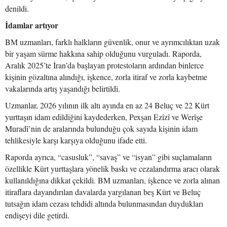
denildi.
İdamlar artıyor
BM uzmanları, farklı halkların güvenlik, onur ve ayrımcılıktan uzak
bir yaşam sürme hakkına sahip olduğunu vurguladı. Raporda,
Aralık 2025’te İran’da başlayan protestoların ardından binlerce
kişinin gözaltına alındığı, işkence, zorla itiraf ve zorla kaybetme
vakalarında artış yaşandığı belirtildi.
Uzmanlar, 2026 yılının ilk altı ayında en az 24 Beluç ve 22 Kürt
yurttaşın idam edildiğini kaydederken, Pexşan Ezîzî ve Werîşe
Muradî’nin de aralarında bulunduğu çok sayıda kişinin idam
tehlikesiyle karşı karşıya olduğunu ifade etti.
Raporda ayrıca, “casusluk”, “savaş” ve “isyan” gibi suçlamaların
özellikle Kürt yurttaşlara yönelik baskı ve cezalandırma aracı olarak
kullanıldığına dikkat çekildi. BM uzmanları, işkence ve zorla alınan
itiraflara dayandırılan davalarda yargılanan beş Kürt ve Beluç
tutsağın idam cezası tehdidi altında bulunmasından duydukları
endişeyi dile getirdi.