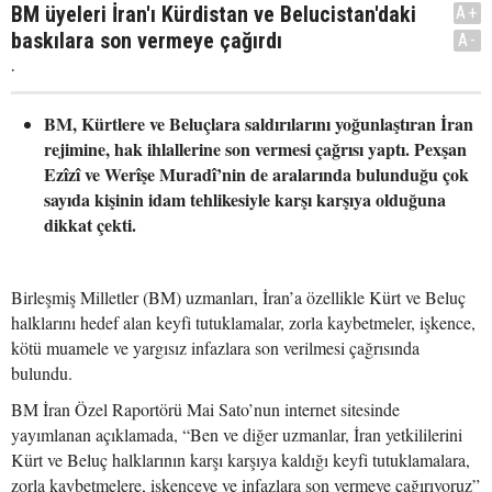
BM üyeleri İran'ı Kürdistan ve Belucistan'daki
A+
baskılara son vermeye çağırdı
A-
.
BM, Kürtlere ve Beluçlara saldırılarını yoğunlaştıran İran
rejimine, hak ihlallerine son vermesi çağrısı yaptı. Pexşan
Ezîzî ve Werîşe Muradî’nin de aralarında bulunduğu çok
sayıda kişinin idam tehlikesiyle karşı karşıya olduğuna
dikkat çekti.
Birleşmiş Milletler (BM) uzmanları, İran’a özellikle Kürt ve Beluç
halklarını hedef alan keyfi tutuklamalar, zorla kaybetmeler, işkence,
kötü muamele ve yargısız infazlara son verilmesi çağrısında
bulundu.
BM İran Özel Raportörü Mai Sato’nun internet sitesinde
yayımlanan açıklamada, “Ben ve diğer uzmanlar, İran yetkililerini
Kürt ve Beluç halklarının karşı karşıya kaldığı keyfi tutuklamalara,
zorla kaybetmelere, işkenceye ve infazlara son vermeye çağırıyoruz”