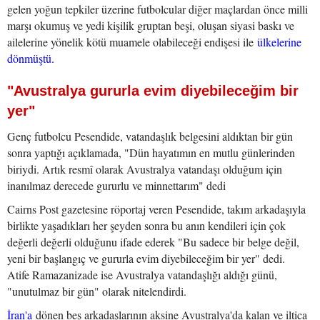
gelen yoğun tepkiler üzerine futbolcular diğer maçlardan önce milli
marşı okumuş ve yedi kişilik gruptan beşi, oluşan siyasi baskı ve
ailelerine yönelik kötü muamele olabileceği endişesi ile
ülkelerine
dönmüştü.
"Avustralya gururla evim diyebileceğim bir
yer"
Genç futbolcu Pesendide, vatandaşlık belgesini aldıktan bir gün
sonra yaptığı açıklamada, "Dün hayatımın en mutlu günlerinden
biriydi. Artık resmî olarak Avustralya vatandaşı olduğum için
inanılmaz derecede gururlu ve minnettarım" dedi
Cairns Post gazetesine röportaj veren Pesendide, takım arkadaşıyla
birlikte yaşadıkları her şeyden sonra bu anın kendileri için çok
değerli değerli olduğunu ifade ederek "Bu sadece bir belge değil,
yeni bir başlangıç ve gururla evim diyebileceğim bir yer" dedi.
Atife Ramazanizade ise Avustralya vatandaşlığı aldığı günü,
"unutulmaz bir gün" olarak nitelendirdi.
İran'a
dönen beş arkadaşlarının aksine Avustralya'da kalan ve iltica