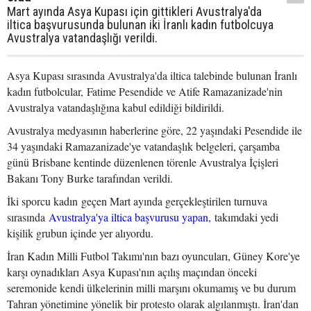
Mart ayında Asya Kupası için gittikleri Avustralya'da
iltica başvurusunda bulunan iki İranlı kadın futbolcuya
Avustralya vatandaşlığı verildi.
Asya Kupası sırasında Avustralya'da iltica talebinde bulunan İranlı
kadın futbolcular, Fatime Pesendide ve Atife Ramazanizade'nin
Avustralya vatandaşlığına kabul edildiği bildirildi.
Avustralya medyasının haberlerine göre, 22 yaşındaki Pesendide ile
34 yaşındaki Ramazanizade'ye vatandaşlık belgeleri, çarşamba
günü Brisbane kentinde düzenlenen törenle Avustralya İçişleri
Bakanı Tony Burke tarafından verildi.
İki sporcu kadın geçen Mart ayında gerçekleştirilen turnuva
sırasında
Avustralya'ya iltica başvurusu yapan,
takımdaki yedi
kişilik grubun içinde yer alıyordu.
İran Kadın Milli Futbol Takımı'nın bazı oyuncuları, Güney Kore'ye
karşı oynadıkları Asya Kupası'nın açılış maçından önceki
seremonide kendi ülkelerinin milli marşını okumamış ve bu durum
Tahran yönetimine yönelik bir protesto olarak algılanmıştı. İran'dan