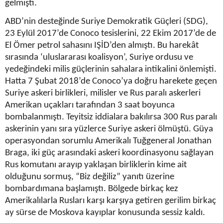
gelmişti.
ABD’nin desteğinde Suriye Demokratik Güçleri (SDG),
23 Eylül 2017’de Conoco tesislerini, 22 Ekim 2017’de de
El Ömer petrol sahasını IŞİD’den almıştı. Bu harekât
sırasında ‘uluslararası koalisyon’, Suriye ordusu ve
yedeğindeki milis güçlerinin sahalara intikalini önlemişti.
Hatta 7 Şubat 2018’de Conoco’ya doğru harekete geçen
Suriye askeri birlikleri, milisler ve Rus paralı askerleri
Amerikan uçakları tarafından 3 saat boyunca
bombalanmıştı. Teyitsiz iddialara bakılırsa 300 Rus paralı
askerinin yanı sıra yüzlerce Suriye askeri ölmüştü. Güya
operasyondan sorumlu Amerikalı Tuğgeneral Jonathan
Braga, iki güç arasındaki askeri koordinasyonu sağlayan
Rus komutanı arayıp yaklaşan birliklerin kime ait
olduğunu sormuş, “Biz değiliz” yanıtı üzerine
bombardımana başlamıştı. Bölgede birkaç kez
Amerikalılarla Rusları karşı karşıya getiren gerilim birkaç
ay sürse de Moskova kayıplar konusunda sessiz kaldı.