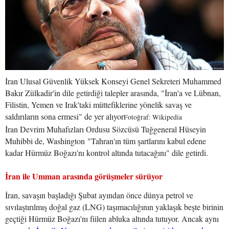
İran Ulusal Güvenlik Yüksek Konseyi Genel Sekreteri Muhammed
Bakır Zülkadir'in dile getirdiği talepler arasında, "İran'a ve Lübnan,
Filistin, Yemen ve Irak'taki müttefiklerine yönelik savaş ve
saldırıların sona ermesi" de yer alıyor
Fotoğraf: Wikipedia
İran Devrim Muhafızları Ordusu Sözcüsü Tuğgeneral Hüseyin
Muhibbi de, Washington "Tahran'ın tüm şartlarını kabul edene
kadar Hürmüz Boğazı'nı kontrol altında tutacağını" dile getirdi.
İran ile Umman arasında görüşmeler sürüyor
İran, savaşın başladığı Şubat ayından önce dünya petrol ve
sıvılaştırılmış doğal gaz (LNG) taşımacılığının yaklaşık beşte birinin
geçtiği Hürmüz Boğazı'nı fiilen abluka altında tutuyor. Ancak aynı