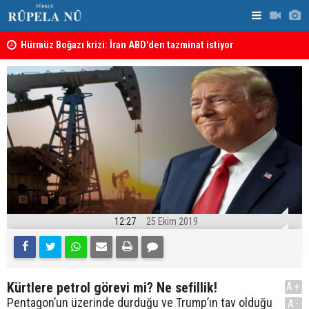
şı
Hürmüz Boğazı krizi: İran ABD'den tazminat istiyor
İran'dan Hü
12:27
25 Ekim 2019
Kürtlere petrol görevi mi? Ne sefillik!
A+
Pentagon’un üzerinde durduğu ve Trump’ın tav olduğu
A-