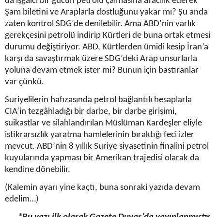
da işgalci bir gücün petrolü çalmasına aracılık ederek
Şam biletini ve Araplarla dostluğunu yakar mı? Şu anda
zaten kontrol SDG’de denilebilir. Ama ABD’nin varlık
gerekçesini petrolü indirip Kürtleri de buna ortak etmesi
durumu değiştiriyor. ABD, Kürtlerden ümidi kesip İran’a
karşı da savaştırmak üzere SDG’deki Arap unsurlarla
yoluna devam etmek ister mi? Bunun için bastıranlar
var çünkü.
Suriyelilerin hafızasında petrol bağlantılı hesaplarla
CIA’in tezgâhladığı bir darbe, bir darbe girişimi,
suikastlar ve silahlandırılan Müslüman Kardeşler eliyle
istikrarsızlık yaratma hamlelerinin bıraktığı feci izler
mevcut. ABD’nin 8 yıllık Suriye siyasetinin finalini petrol
kuyularında yapması bir Amerikan trajedisi olarak da
kendine dönebilir.
(Kalemin ayarı yine kaçtı, buna sonraki yazıda devam
edelim…)