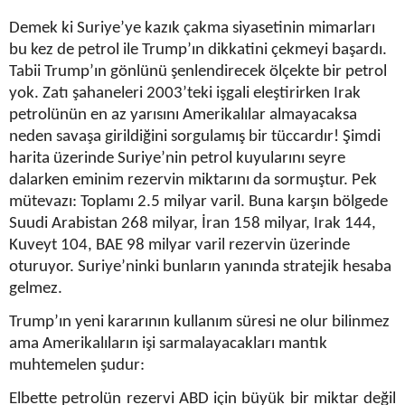
Demek ki Suriye’ye kazık çakma siyasetinin mimarları
bu kez de petrol ile Trump’ın dikkatini çekmeyi başardı.
Tabii Trump’ın gönlünü şenlendirecek ölçekte bir petrol
yok. Zatı şahaneleri 2003’teki işgali eleştirirken Irak
petrolünün en az yarısını Amerikalılar almayacaksa
neden savaşa girildiğini sorgulamış bir tüccardır! Şimdi
harita üzerinde Suriye’nin petrol kuyularını seyre
dalarken eminim rezervin miktarını da sormuştur. Pek
mütevazı: Toplamı 2.5 milyar varil. Buna karşın bölgede
Suudi Arabistan 268 milyar, İran 158 milyar, Irak 144,
Kuveyt 104, BAE 98 milyar varil rezervin üzerinde
oturuyor. Suriye’ninki bunların yanında stratejik hesaba
gelmez.
Trump’ın yeni kararının kullanım süresi ne olur bilinmez
ama Amerikalıların işi sarmalayacakları mantık
muhtemelen şudur:
Elbette petrolün rezervi ABD için büyük bir miktar değil