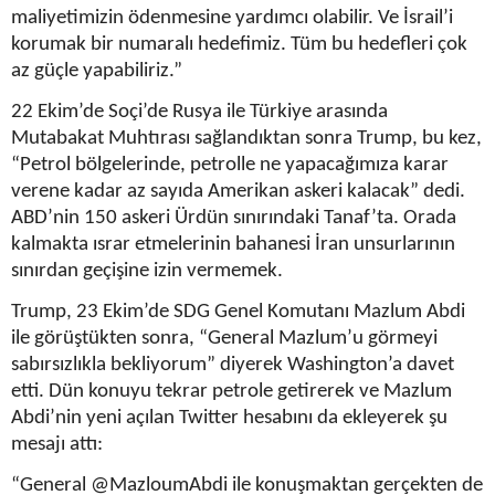
maliyetimizin ödenmesine yardımcı olabilir. Ve İsrail’i
korumak bir numaralı hedefimiz. Tüm bu hedefleri çok
az güçle yapabiliriz.”
22 Ekim’de Soçi’de Rusya ile Türkiye arasında
Mutabakat Muhtırası sağlandıktan sonra Trump, bu kez,
“Petrol bölgelerinde, petrolle ne yapacağımıza karar
verene kadar az sayıda Amerikan askeri kalacak” dedi.
ABD’nin 150 askeri Ürdün sınırındaki Tanaf’ta. Orada
kalmakta ısrar etmelerinin bahanesi İran unsurlarının
sınırdan geçişine izin vermemek.
Trump, 23 Ekim’de SDG Genel Komutanı Mazlum Abdi
ile görüştükten sonra, “General Mazlum’u görmeyi
sabırsızlıkla bekliyorum” diyerek Washington’a davet
etti. Dün konuyu tekrar petrole getirerek ve Mazlum
Abdi’nin yeni açılan Twitter hesabını da ekleyerek şu
mesajı attı:
“General @MazloumAbdi ile konuşmaktan gerçekten de