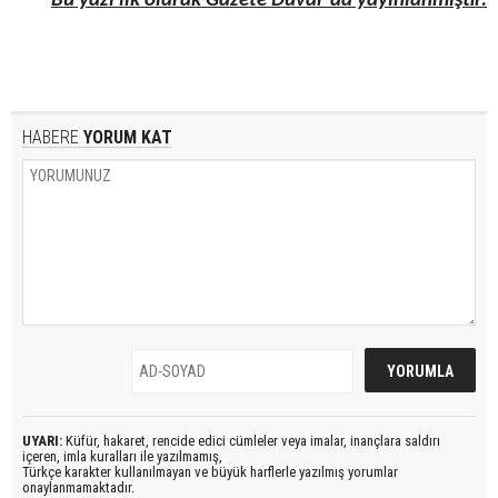
*
Bu yazı ilk olarak Gazete Duvar’da yayınlanmıştır.
HABERE
YORUM KAT
UYARI:
Küfür, hakaret, rencide edici cümleler veya imalar, inançlara saldırı
içeren, imla kuralları ile yazılmamış,
Türkçe karakter kullanılmayan ve büyük harflerle yazılmış yorumlar
onaylanmamaktadır.