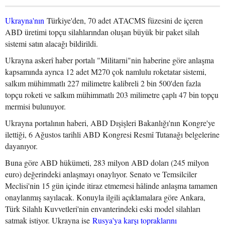
Ukrayna'nın
Türkiye'den, 70 adet ATACMS füzesini de içeren
ABD üretimi topçu silahlarından oluşan büyük bir paket silah
sistemi satın alacağı bildirildi.
Ukrayna askerî haber portalı "Militarni"nin haberine göre anlaşma
kapsamında ayrıca 12 adet M270 çok namlulu roketatar sistemi,
salkım mühimmatlı 227 milimetre kalibreli 2 bin 500'den fazla
topçu roketi ve salkım mühimmatlı 203 milimetre çaplı 47 bin topçu
mermisi bulunuyor.
Ukrayna portalının haberi, ABD Dışişleri Bakanlığı'nın Kongre'ye
ilettiği, 6 Ağustos tarihli ABD Kongresi Resmî Tutanağı belgelerine
dayanıyor.
Buna göre ABD hükümeti, 283 milyon ABD doları (245 milyon
euro) değerindeki anlaşmayı onaylıyor. Senato ve Temsilciler
Meclisi'nin 15 gün içinde itiraz etmemesi hâlinde anlaşma tamamen
onaylanmış sayılacak. Konuyla ilgili açıklamalara göre Ankara,
Türk Silahlı Kuvvetleri'nin envanterindeki eski model silahları
satmak istiyor. Ukrayna ise
Rusya'ya karşı topraklarını