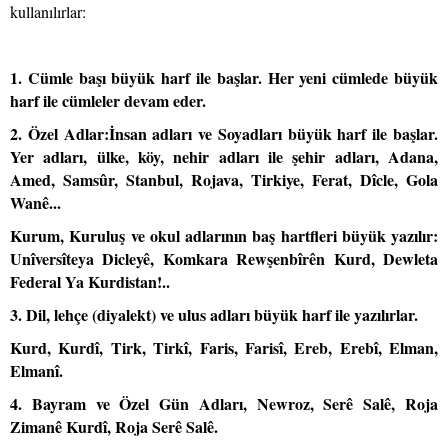
kullanılırlar:
1. Cümle başı büyük harf ile başlar. Her yeni cümlede büyük
harf ile cümleler devam eder.
2. Özel Adlar:
İnsan adları ve Soyadları büyük harf ile başlar.
Yer adları, ülke, köy, nehir adları ile şehir adları, Adana,
A
med, Samsûr,
S
tanbul, Rojava,
T
irkiye,
Fe
rat, Dîcle, Gola
Wanê...
Kurum, Kuruluş ve okul adlarının baş hartfleri büyük yazılır:
U
nîversîteya
D
icleyê,
K
omkara
R
ewşenbîrên Kurd, Dewleta
Federal Ya Kurdistan!..
3. Dil, lehçe (diyalekt) ve ulus adları büyük harf ile yazılırlar.
Kurd, K
urdî,
T
irk, Tirkî, Faris, Farisî, Ereb, Erebî, Elman,
Elmanî.
4. Bayram ve Özel Gün Adları,
N
ewroz, Serê Salê,
R
oja
Z
imanê Kurdî, Roja Serê Salê.