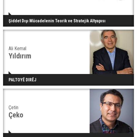
Şiddet Dışı Mücadelenin Teorik ve Stratejik Altyapısı
Ali Kemal
Yıldırım
PALTOYÊ DIRÊJ
Çetin
Çeko