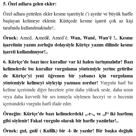
5. Özel adlara gelen ekler:
Özel adlara getirilen ekler kesme işaretiyle (') ayrılır ve büyük harfle
başlayan kelimeye eklenir. Kürtçede kesme işareti çok az kişi
tarafında kullanılmaktadır!..
Örnek:
A
ê
Wan, Wanê, Wan’ê !.. Kesme
Amed,
med
, Amed’ê.
işaretinin yazım zorluğu dolaysiyle Kürtçe yazım dilinde kesme
işareti kullanılmıyor!..
6. Kürtçe’de bazı ince kurallar var ki halen tartışmalıdır! Bazı
kelimelerde bu kurallar vurgulama yöntemiyle yerine getirilse
de Kürtçe’yi yeni öğrenen bir yabancı için vurgulama
yöntemiyle kelimeyi söyleyip yazması zordur!
Vurgulu harf
bir
kelime içerisinde diğer hecelere göre daha yüksek sesle, daha uzun
veya daha kuvvetli bir ses tonuyla söylenen heceyi ve o hecenin
içerisindeki vurgulu harfi ifade eder.
Örneğin: Kürtçe’de bazı kelimelerdeki „-r-„ ve „l“ iki harfmış
gibi söylenir! Fakat vurgulu olarak bir harfle yazılırlar!..
Örnek: gul, gulê ( Kulîlk) bir -l- ile yazılır! Bir başka değişik