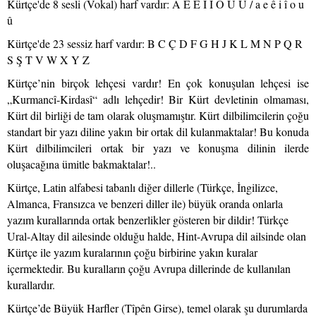
Kürtçe'de 8 sesli (Vokal) harf vardır: A E Ê İ Î O U Û / a e ê i î o u
û
Kürtçe'de 23 sessiz harf vardır: B C Ç D F G H J K L M N P Q R
S Ş T V W X Y Z
Kürtçe’nin birçok lehçesi vardır! En çok konuşulan lehçesi ise
„Kurmancî-Kirdasî“ adlı lehçedir! Bir Kürt devletinin olmaması,
Kürt dil birliği de tam olarak oluşmamıştır. Kürt dilbilimcilerin çoğu
standart bir yazı diline yakın bir ortak dil kulanmaktalar! Bu konuda
Kürt dilbilimcileri ortak bir yazı ve konuşma dilinin ilerde
oluşacağına ümitle bakmaktalar!..
Kürtçe, Latin alfabesi tabanlı diğer dillerle (Türkçe, İngilizce,
Almanca, Fransızca ve benzeri diller ile) büyük oranda onlarla
yazım kurallarında ortak benzerlikler gösteren bir dildir! Türkçe
Ural-Altay dil ailesinde olduğu halde, Hint-Avrupa dil ailsinde olan
Kürtçe ile yazım kuralarının çoğu birbirine yakın kuralar
içermektedir. Bu kuralların çoğu Avrupa dillerinde de kullanılan
kurallardır.
Kürtçe’de Büyük Harfler (Tîpên Girse), temel olarak şu durumlarda