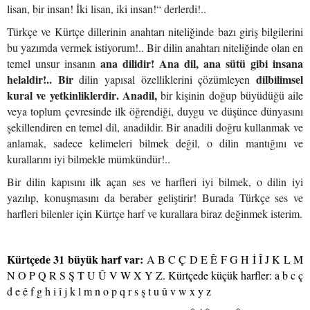
lisan, bir insan! İki lisan, iki insan!“ derlerdi!..
Türkçe ve Kürtçe dillerinin anahtarı niteliğinde bazı giriş bilgilerini
bu yazımda vermek istiyorum!..
Bir dilin anahtarı niteliğinde olan en
ana dilidir! Ana dil, ana sütü gibi insana
temel unsur insanın
helaldir!.. Bir
dilbilimsel
dilin yapısal özelliklerini çözümleyen
kural ve yetkinliklerdir
.
Anadil,
bir kişinin doğup büyüdüğü aile
veya toplum çevresinde ilk öğrendiği, duygu ve düşünce dünyasını
şekillendiren en temel dil, anadildir. Bir anadili doğru kullanmak ve
anlamak, sadece kelimeleri bilmek değil, o dilin mantığını ve
kurallarını iyi bilmekle mümkündür!..
Bir dilin kapısını ilk açan ses ve harfleri iyi bilmek, o dilin iyi
yazılıp, konuşmasını da beraber geliştirir! Burada Türkçe ses ve
harfleri bilenler için Kürtçe harf ve kurallara biraz değinmek isterim.
Kürtçede 31 büyük harf var:
A B C Ç D E Ê F G H İ Î J K L M
N O P Q R S Ş T U Û V W X Y Z. Kürtçede küçük harfler: a b c ç
d e ê f g h i î j k l m n o p q r s ş t u û v w x y z