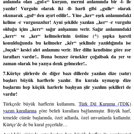
anlamda olan „gul-e“ kurşun, mermi anlamında bir -l- ile
yazılır! Vurgulu olarak iki -ll- harfi gibi „gulle“ olarak
okunarak „gul“ den ayırt edilir!.. Yine „ker“ eşek anlamındaki
kelime -r vurgusuzdur! Ayni şekilde yazılan „ker“ -r vurgulu
olduğu içim „kerr“ sağır anlşamını verir. Sağır anlamındaki
„kerr“ ve „ker“ kelimelerinin üstüne (^) şapka işareti
konulduğunda bu kelimeler „kêr“ şeklinde yazıldığında ise
„bıçak“ kesici alet anlamını verir. Her dilin kendisine göre zor
tarafları vardır!.. Buna benzer örnekler çoğaltsak da yer ve
zaman olarak bu yazıya denk gelmezler!..
7.Kürtçe şiirlerde de diğer bazı dillerde yazılan dize (satır)
başları büyük harflerle yazılır. Bu kurala uymayıp dize
başlarını hep küçük harlerle başlıyan şiir yazılım şekilleri de
vardır!
Türkçede büyük harflerin kullanımı,
Türk Dil Kurumu (TDK)
yazım kurallarına
göre belirli kurallara bağlanmıştır. Büyük harf,
temelde cümle başlarında, özel adlarda, özel unvanlarda kullanılır.
Kürtçe’de de bu kural geçerlidir…