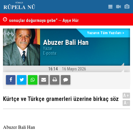
sonuçlar doğurmaya gebe” -- Ayşe Hür
MEI Raporu
Türkiye, Suudi Arabistan ve Pakistan’dan savunma
Önemli Güv
anlaşması: Bir üyeye saldırı, tüm üyelere yapılmış
Yazarın Tüm Yazıları >
Abuzer Bali Han
sayılacak
Yazar
E-posta:
16:14
16 Mayıs 2026
A+
Kürtçe ve Türkçe gramerleri üzerine birkaç söz
A-
Abuzer Bali Han