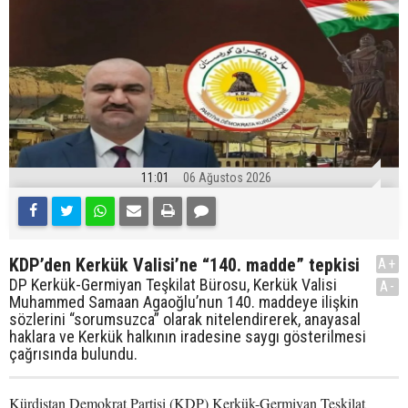
11:01
06 Ağustos 2026
KDP’den Kerkük Valisi’ne “140. madde” tepkisi
A+
DP Kerkük-Germiyan Teşkilat Bürosu, Kerkük Valisi
A-
Muhammed Samaan Agaoğlu’nun 140. maddeye ilişkin
sözlerini “sorumsuzca” olarak nitelendirerek, anayasal
haklara ve Kerkük halkının iradesine saygı gösterilmesi
çağrısında bulundu.
Kürdistan Demokrat Partisi (KDP) Kerkük-Germiyan Teşkilat