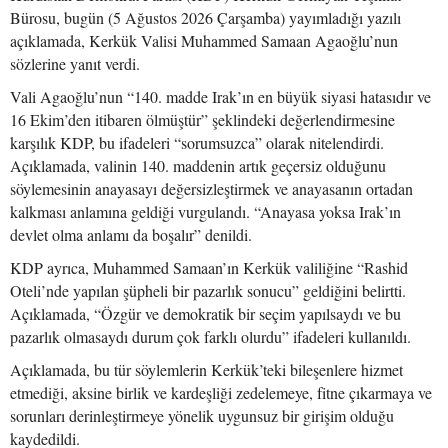
Bürosu, bugün (5 Ağustos 2026 Çarşamba) yayımladığı yazılı
açıklamada, Kerkük Valisi Muhammed Samaan Agaoğlu’nun
sözlerine yanıt verdi.
Vali Agaoğlu’nun “140. madde Irak’ın en büyük siyasi hatasıdır ve
16 Ekim’den itibaren ölmüştür” şeklindeki değerlendirmesine
karşılık KDP, bu ifadeleri “sorumsuzca” olarak nitelendirdi.
Açıklamada, valinin 140. maddenin artık geçersiz olduğunu
söylemesinin anayasayı değersizleştirmek ve anayasanın ortadan
kalkması anlamına geldiği vurgulandı. “Anayasa yoksa Irak’ın
devlet olma anlamı da boşalır” denildi.
KDP ayrıca, Muhammed Samaan’ın Kerkük valiliğine “Rashid
Oteli’nde yapılan şüpheli bir pazarlık sonucu” geldiğini belirtti.
Açıklamada, “Özgür ve demokratik bir seçim yapılsaydı ve bu
pazarlık olmasaydı durum çok farklı olurdu” ifadeleri kullanıldı.
Açıklamada, bu tür söylemlerin Kerkük’teki bileşenlere hizmet
etmediği, aksine birlik ve kardeşliği zedelemeye, fitne çıkarmaya ve
sorunları derinleştirmeye yönelik uygunsuz bir girişim olduğu
kaydedildi.