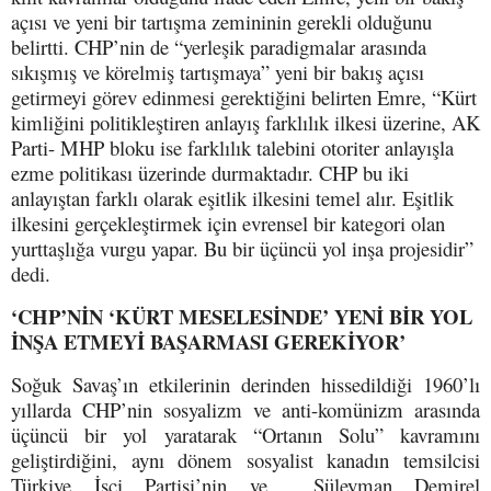
açısı ve yeni bir tartışma zemininin gerekli olduğunu
belirtti. CHP’nin de “yerleşik paradigmalar arasında
sıkışmış ve körelmiş tartışmaya” yeni bir bakış açısı
getirmeyi görev edinmesi gerektiğini belirten Emre, “Kürt
kimliğini politikleştiren anlayış farklılık ilkesi üzerine, AK
Parti- MHP bloku ise farklılık talebini otoriter anlayışla
ezme politikası üzerinde durmaktadır. CHP bu iki
anlayıştan farklı olarak eşitlik ilkesini temel alır. Eşitlik
ilkesini gerçekleştirmek için evrensel bir kategori olan
yurttaşlığa vurgu yapar. Bu bir üçüncü yol inşa projesidir”
dedi.
‘CHP’NİN ‘KÜRT MESELESİNDE’ YENİ BİR YOL
İNŞA ETMEYİ BAŞARMASI GEREKİYOR’
Soğuk Savaş’ın etkilerinin derinden hissedildiği 1960’lı
yıllarda CHP’nin sosyalizm ve anti-komünizm arasında
üçüncü bir yol yaratarak “Ortanın Solu” kavramını
geliştirdiğini, aynı dönem sosyalist kanadın temsilcisi
Türkiye İşçi Partisi’nin ve Süleyman Demirel