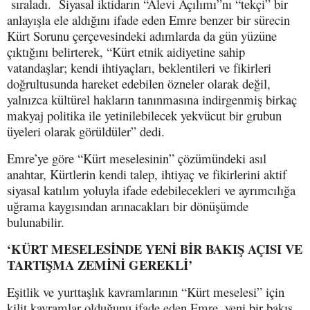
sıraladı. Siyasal iktidarın “Alevi Açılımı”nı “tekçi” bir
anlayışla ele aldığını ifade eden Emre benzer bir sürecin
Kürt Sorunu çerçevesindeki adımlarda da gün yüzüne
çıktığını belirterek, “Kürt etnik aidiyetine sahip
vatandaşlar; kendi ihtiyaçları, beklentileri ve fikirleri
doğrultusunda hareket edebilen özneler olarak değil,
yalnızca kültürel hakların tanınmasına indirgenmiş birkaç
makyaj politika ile yetinilebilecek yekvücut bir grubun
üyeleri olarak görüldüler” dedi.
Emre’ye göre “Kürt meselesinin” çözümündeki asıl
anahtar, Kürtlerin kendi talep, ihtiyaç ve fikirlerini aktif
siyasal katılım yoluyla ifade edebilecekleri ve ayrımcılığa
uğrama kaygısından arınacakları bir dönüşümde
bulunabilir.
‘KÜRT MESELESİNDE YENİ BİR BAKIŞ AÇISI VE
TARTIŞMA ZEMİNİ GEREKLİ’
Eşitlik ve yurttaşlık kavramlarının “Kürt meselesi” için
kilit kavramlar olduğunu ifade eden Emre, yeni bir bakış