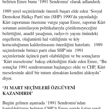
belirten Emre bunu ‘1991 Sendromu’ olarak adlandırdı.
1989 yerel seçimlerinde önemli başarı elde eden ‘Sosyal
Demokrat Halkçı Parti’nin (SHP) 1990’da yayınladığı
Kürt raporunun önemine vurgu yapan Emre, raporun Kürt
sorunun asimilasyon politikalarıyla çözülemeyeceğini
belirttiğini, anadil yasağının, radyo-tv yayını önündeki
engellerin, olağanüstü hal valiliğinin ve köy
koruculuğunun kaldırılmasını önerdiğini hatırlattı. 1989
seçimlerinde birinci parti olan SHP’nin 1991
seçimlerinde üçüncü parti olabildiğini ve bu sonuçların
‘Kürt meselesine’ bakışı etkilediğini ifade eden Emre, “Bu
sonuçlar 1991 sendromunun başlangıcı oldu ve CHP, Kürt
meselesinde aktif bir tutum almaktan kendini alıkoydu”
diyor.
‘31 MART SEÇİMLERİ ÖZGÜVENİ
KAZANDIRDI’
Bugün gelinen aşamada ‘1991 Sendromu’ndan
kurtulduklarını belirten CHP’li Emre geride kalan yerel