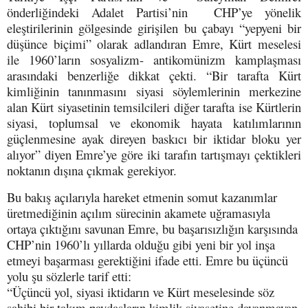
önderliğindeki Adalet Partisi’nin CHP’ye yönelik
eleştirilerinin gölgesinde girişilen bu çabayı “yepyeni bir
düşünce biçimi” olarak adlandıran Emre, Kürt meselesi
ile 1960’ların sosyalizm- antikomünizm kamplaşması
arasındaki benzerliğe dikkat çekti. “Bir tarafta Kürt
kimliğinin tanınmasını siyasi söylemlerinin merkezine
alan Kürt siyasetinin temsilcileri diğer tarafta ise Kürtlerin
siyasi, toplumsal ve ekonomik hayata katılımlarının
güçlenmesine ayak direyen baskıcı bir iktidar bloku yer
alıyor” diyen Emre’ye göre iki tarafın tartışmayı çektikleri
noktanın dışına çıkmak gerekiyor.
Bu bakış açılarıyla hareket etmenin somut kazanımlar
üretmediğinin açılım sürecinin akamete uğramasıyla
ortaya çıktığını savunan Emre, bu başarısızlığın karşısında
CHP’nin 1960’lı yıllarda olduğu gibi yeni bir yol inşa
etmeyi başarması gerektiğini ifade etti. Emre bu üçüncü
yolu şu sözlerle tarif etti:
“Üçüncü yol, siyasi iktidarın ve Kürt meselesinde söz
sahibi bir takım paydaşların kimlik siyasetine dayanmayan,