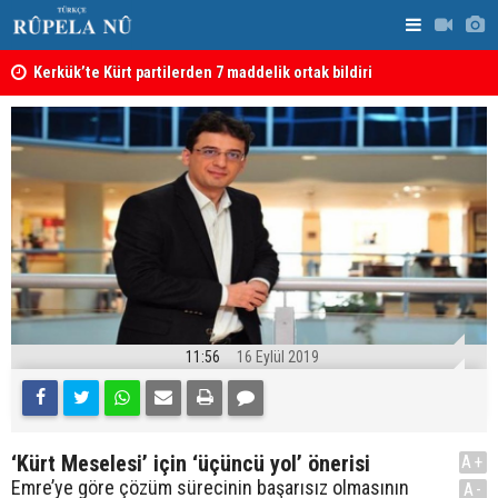
Kerkük’te Kürt partilerden 7 maddelik ortak bildiri
Irak: Silah
11:56
16 Eylül 2019
‘Kürt Meselesi’ için ‘üçüncü yol’ önerisi
A+
Emre’ye göre çözüm sürecinin başarısız olmasının
A-