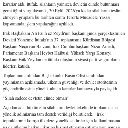
kararlar aldı. İttifak, silahların yalnızca devletin elinde bulunması
gerektiğini vurgulayarak, 30 Eylül 2026'ya kadar silahlarını teslim
etmeyen gruplara bu tarihten sonra Terörle Mücadele Yasası
kapsamında işlem yapılacağını açıkladı.
Irak Başbakanı Ali Falih ez-Zeydi'nin başkanlığında gerçekleştirilen
Devleti Yönetme İttifakı'nın 37. toplantısına Kürdistan Bölgesi
Başkanı Neçirvan Barzani, Irak Cumhurbaşkanı Nizar Amedi,
Parlamento Başkanı Heybet Halbusi, Yüksek Yargı Konseyi
Başkanı Faik Zeydan ile ittifakı oluşturan siyasi parti ve grupların
liderleri katıldı.
Toplantının ardından Başbakanlık Basın Ofisi tarafından
yayımlanan açıklamada, ülkenin güvenliği ve devlet otoritesinin
güçlendirilmesine yönelik alınan kararlar kamuoyuyla paylaşıldı.
"Silah sadece devletin elinde olmalı"
Açıklamada, hükümetin silahların devlet tekelinde toplanmasına
yönelik adımlarına tam destek verildiği belirtilerek, "Irak
topraklarının komşu ülkelere yönelik saldırılar için kullanılmasına
ya da ülkenin halkın çıkarına hizmet etmeyen çatışmaların parçası