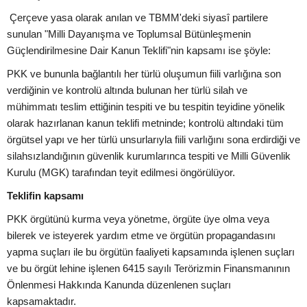
Çerçeve yasa olarak anılan ve TBMM'deki siyasî partilere
sunulan "Milli Dayanışma ve Toplumsal Bütünleşmenin
Güçlendirilmesine Dair Kanun Teklifi"nin kapsamı ise şöyle:
PKK ve bununla bağlantılı her türlü oluşumun fiili varlığına son
verdiğinin ve kontrolü altında bulunan her türlü silah ve
mühimmatı teslim ettiğinin tespiti ve bu tespitin teyidine yönelik
olarak hazırlanan kanun teklifi metninde; kontrolü altındaki tüm
örgütsel yapı ve her türlü unsurlarıyla fiili varlığını sona erdirdiği ve
silahsızlandığının güvenlik kurumlarınca tespiti ve Milli Güvenlik
Kurulu (MGK) tarafından teyit edilmesi öngörülüyor.
Teklifin kapsamı
PKK örgütünü kurma veya yönetme, örgüte üye olma veya
bilerek ve isteyerek yardım etme ve örgütün propagandasını
yapma suçları ile bu örgütün faaliyeti kapsamında işlenen suçları
ve bu örgüt lehine işlenen 6415 sayılı Terörizmin Finansmanının
Önlenmesi Hakkında Kanunda düzenlenen suçları
kapsamaktadır.