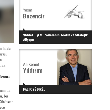
Yaşar
Bazencir
Şiddet Dışı Mücadelenin Teorik ve Stratejik
Altyapısı
n hakkı
arası
ma
Ali Kemal
arak
Yıldırım
stlenme
PALTOYÊ DIRÊJ
mını da
i, bu
Kürdistan
dece