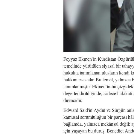
Feyyaz Ekmen’in Kürdistan Özgürlük 
temelinde yürütülen siyasal bir tahayy
hukukta tanımlanan ulusların kendi ka
hakkını esas alır. Bu temel, yalnızca 
tanımlanmıştır. Ekmen’in bu çizgidek
değerlendirildiğinde, sadece hakikati
direncidir.
Edward Said'in Aydın ve Sürgün anlatıl
kamusal sorumluluğun bir parçası hâl
bağlamda, yalnızca mekânsal değil; ay
için yaşayan bu duruş, Benedict And