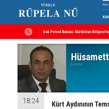
Ana 
KUR
Irak Petrol Bakanı: Kürdistan Bölgesi’ni
Süleymaniye’de Komele karargahına sal
Hüsamett
E-posta:
18:24
Kürt Aydınının Tems