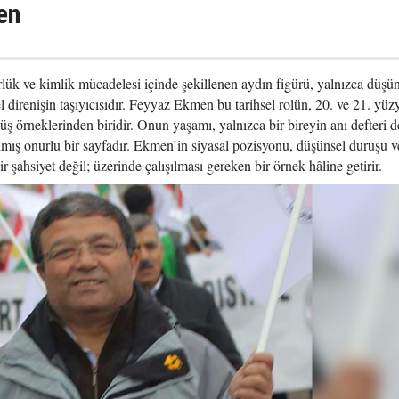
en
rlük ve kimlik mücadelesi içinde şekillenen aydın figürü, yalnızca düşü
direnişin taşıyıcısıdır. Feyyaz Ekmen bu tarihsel rolün, 20. ve 21. yüzy
ş örneklerinden biridir. Onun yaşamı, yalnızca bir bireyin anı defteri d
ılmış onurlu bir sayfadır. Ekmen’in siyasal pozisyonu, düşünsel duruşu v
ir şahsiyet değil; üzerinde çalışılması gereken bir örnek hâline getirir.