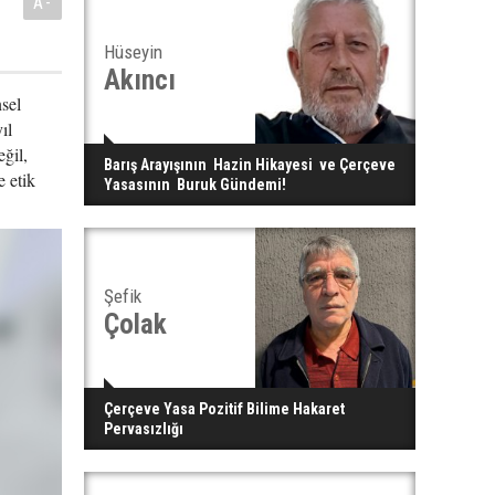
A-
Hüseyin
Akıncı
nsel
ıl
eğil,
Barış Arayışının Hazin Hikayesi ve Çerçeve
e etik
Yasasının Buruk Gündemi!
Şefik
Çolak
Çerçeve Yasa Pozitif Bilime Hakaret
Pervasızlığı