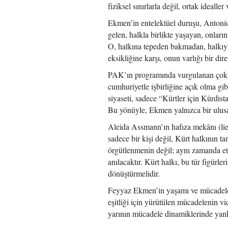
fiziksel sınırlarla değil, ortak idealle
Ekmen’in entelektüel duruşu, Antonio
gelen, halkla birlikte yaşayan, onların
O, halkına tepeden bakmadan, halkıy
eksikliğine karşı, onun varlığı bir dir
PAK’ın programında vurgulanan çok dil
cumhuriyetle işbirliğine açık olma gi
siyaseti, sadece “Kürtler için Kürdist
Bu yönüyle, Ekmen yalnızca bir ulusal
Aleida Assmann’ın hafıza mekânı (l
sadece bir kişi değil, Kürt halkının ta
örgütlenmenin değil; aynı zamanda eti
anılacaktır. Kürt halkı, bu tür figürl
dönüştürmelidir.
Feyyaz Ekmen’in yaşamı ve mücadelesi
eşitliği için yürütülen mücadelenin v
yarının mücadele dinamiklerinde yankı