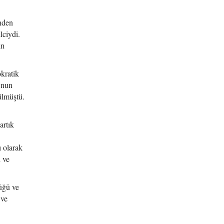
inden
lciydi.
ın
okratik
 Onun
rülmüştü.
artık
ı olarak
ı ve
üğü ve
 ve