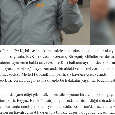
Partisi (PAK) bünyesindeki mücadelesi, bir ulusun kendi kaderini tayi
ülün parçasıdır. PAK’ın siyasal programı, Birleşmiş Milletler ve uluslar
derini tayin etme hakkı çerçevesinde Kürt halkının ayrı bir devlet kur
bir siyasal hedef değil, aynı zamanda bir ahlaki ve tarihsel zorunluluk ol
i mücadelesi, Michel Foucault’nun parrhesia kavramı çerçevesinde
 söyleme cesareti değil, aynı zamanda bu hakikatin yaşamsal bedelini ü
arında işaret ettiği gibi, halkını temsile soyunan bir aydın, kendi yaşa
ine getirir. Feyyaz Ekmen’in sürgün yıllarında da sürdürdüğü mücadeles
nı zamanda ontolojik bir aidiyetin ifadesidir. Kürdistan’dan uzak ama 
erson’un hayali cemaat kavramıyla birlikte düşünüldüğünde, ulusun sa