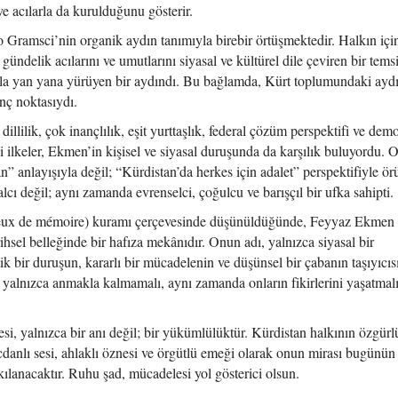
r ve acılarla da kurulduğunu gösterir.
 Gramsci’nin organik aydın tanımıyla birebir örtüşmektedir. Halkın iç
 gündelik acılarını ve umutlarını siyasal ve kültürel dile çeviren bir temsi
la yan yana yürüyen bir aydındı. Bu bağlamda, Kürt toplumundaki ayd
enç noktasıydı.
lilik, çok inançlılık, eşit yurttaşlık, federal çözüm perspektifi ve dem
bi ilkeler, Ekmen’in kişisel ve siyasal duruşunda da karşılık buluyordu.
an” anlayışıyla değil; “Kürdistan’da herkes için adalet” perspektifiyle ö
cı değil; aynı zamanda evrenselci, çoğulcu ve barışçıl bir ufka sahipti.
ieux de mémoire) kuramı çerçevesinde düşünüldüğünde, Feyyaz Ekmen 
rihsel belleğinde bir hafıza mekânıdır. Onun adı, yalnızca siyasal bir
k bir duruşun, kararlı bir mücadelenin ve düşünsel bir çabanın taşıyıcıs
eri yalnızca anmakla kalmamalı, aynı zamanda onların fikirlerini yaşatmal
, yalnızca bir anı değil; bir yükümlülüktür. Kürdistan halkının özgürl
icdanlı sesi, ahlaklı öznesi ve örgütlü emeği olarak onun mirası bugünün
lanacaktır. Ruhu şad, mücadelesi yol gösterici olsun.