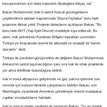
kavuşturulması için daha kapsamlı diyaloglara ihtiyaç var."
Bakan Muhammed, Irak’ın petrol ihracat güzergahlarını
çeşitlendirme planları kapsamında "Basra-Fişhabur" boru hattı
projesine dikkat çekti. Projenin detaylarını açıklayan Bakan, "Bu
boru hattı BOT (Yap-İşlet-Devret) modeliyle inşa edilecek. Bu
adım, Irak petrolünün Kürdistan Bölgesi toprakları üzerinden
Türkiye’ye ihracatında önemli bir alternatif ve stratejik bir hamle
olacaktır." dedi.
Türkiye ile yürütülen görüşmelere de değinen Basım Muhammed,
Ankara’nın petrol taşımacılığının yanı sıra Irak ile ortak projelerde
yer alma teklifinde bulunduğunu belirtti.
Irak’ın enerji altyapısını geliştirmek ve gaz yakma işlemine son
vermek için küresel devlerle çalıştıklarını belirten Bakan, son
Washington ziyaretinde Amerikan şirketleriyle önemli mutabakat
zaptları imzaladıklarını hatırlattı.
Irak’ın güncel üretim verilerini de paylaşan Bakan, "Şu an günlük