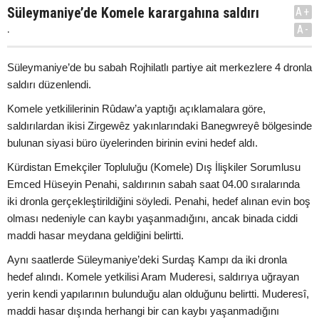
Süleymaniye’de Komele karargahına saldırı
A+
.
A-
Süleymaniye’de bu sabah Rojhilatlı partiye ait merkezlere 4 dronla
saldırı düzenlendi.
Komele yetkililerinin Rûdaw’a yaptığı açıklamalara göre,
saldırılardan ikisi Zirgewêz yakınlarındaki Banegwreyê bölgesinde
bulunan siyasi büro üyelerinden birinin evini hedef aldı.
Kürdistan Emekçiler Topluluğu (Komele) Dış İlişkiler Sorumlusu
Emced Hüseyin Penahi, saldırının sabah saat 04.00 sıralarında
iki dronla gerçekleştirildiğini söyledi. Penahi, hedef alınan evin boş
olması nedeniyle can kaybı yaşanmadığını, ancak binada ciddi
maddi hasar meydana geldiğini belirtti.
Aynı saatlerde Süleymaniye’deki Surdaş Kampı da iki dronla
hedef alındı. Komele yetkilisi Aram Muderesi, saldırıya uğrayan
yerin kendi yapılarının bulunduğu alan olduğunu belirtti. Muderesî,
maddi hasar dışında herhangi bir can kaybı yaşanmadığını