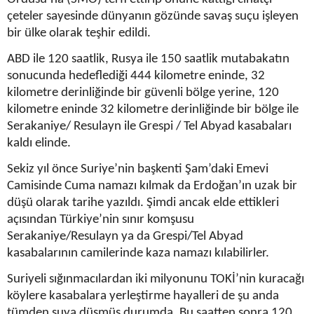
çeteler sayesinde dünyanın gözünde savaş suçu işleyen
bir ülke olarak teşhir edildi.
ABD ile 120 saatlik, Rusya ile 150 saatlik mutabakatın
sonucunda hedeflediği 444 kilometre eninde, 32
kilometre derinliğinde bir güvenli bölge yerine, 120
kilometre eninde 32 kilometre derinliğinde bir bölge ile
Serakaniye/ Resulayn ile Grespi / Tel Abyad kasabaları
kaldı elinde.
Sekiz yıl önce Suriye’nin başkenti Şam’daki Emevi
Camisinde Cuma namazı kılmak da Erdoğan’ın uzak bir
düşü olarak tarihe yazıldı. Şimdi ancak elde ettikleri
açısından Türkiye’nin sınır komşusu
Serakaniye/Resulayn ya da Grespi/Tel Abyad
kasabalarının camilerinde kaza namazı kılabilirler.
Suriyeli sığınmacılardan iki milyonunu TOKİ’nin kuracağı
köylere kasabalara yerleştirme hayalleri de şu anda
tümden suya düşmüş durumda. Bu saatten sonra 120