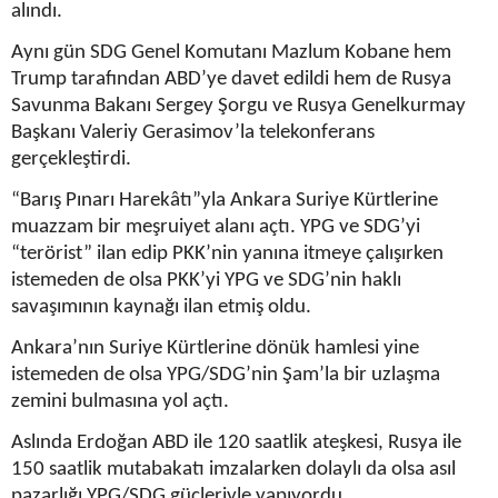
alındı.
Aynı gün SDG Genel Komutanı Mazlum Kobane hem
Trump tarafından ABD’ye davet edildi hem de Rusya
Savunma Bakanı Sergey Şorgu ve Rusya Genelkurmay
Başkanı Valeriy Gerasimov’la telekonferans
gerçekleştirdi.
“Barış Pınarı Harekâtı”yla Ankara Suriye Kürtlerine
muazzam bir meşruiyet alanı açtı. YPG ve SDG’yi
“terörist” ilan edip PKK’nin yanına itmeye çalışırken
istemeden de olsa PKK’yi YPG ve SDG’nin haklı
savaşımının kaynağı ilan etmiş oldu.
Ankara’nın Suriye Kürtlerine dönük hamlesi yine
istemeden de olsa YPG/SDG’nin Şam’la bir uzlaşma
zemini bulmasına yol açtı.
Aslında Erdoğan ABD ile 120 saatlik ateşkesi, Rusya ile
150 saatlik mutabakatı imzalarken dolaylı da olsa asıl
pazarlığı YPG/SDG güçleriyle yapıyordu.