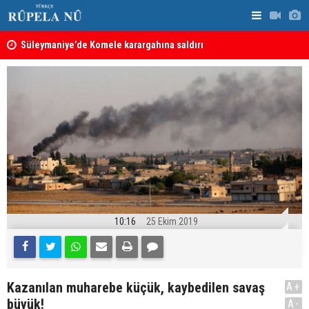
nın
Süleymaniye’de Komele karargahına saldırı
“Safları ne
sonuçlar d
10:16
25 Ekim 2019
Kazanılan muharebe küçük, kaybedilen savaş
A+
büyük!
A-