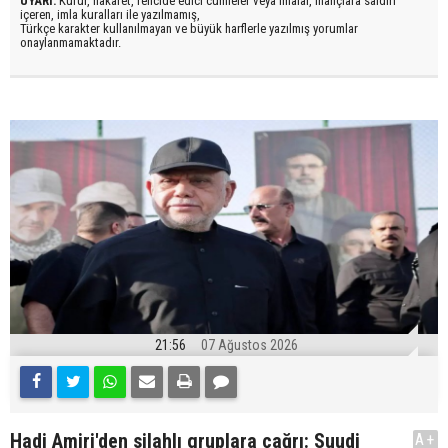
UYARI:
Küfür, hakaret, rencide edici cümleler veya imalar, inançlara saldırı
içeren, imla kuralları ile yazılmamış,
Türkçe karakter kullanılmayan ve büyük harflerle yazılmış yorumlar
onaylanmamaktadır.
21:56
07 Ağustos 2026
Hadi Amiri'den silahlı gruplara çağrı: Suudi
A+