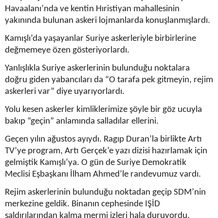
Havaalanı’nda ve kentin Hıristiyan mahallesinin
yakınında bulunan askeri lojmanlarda konuşlanmışlardı.
Kamışlı’da yaşayanlar Suriye askerleriyle birbirlerine
değmemeye özen gösteriyorlardı.
Yanlışlıkla Suriye askerlerinin bulunduğu noktalara
doğru giden yabancıları da “O tarafa pek gitmeyin, rejim
askerleri var” diye uyarıyorlardı.
Yolu kesen askerler kimliklerimize şöyle bir göz ucuyla
bakıp “geçin” anlamında salladılar ellerini.
Geçen yılın ağustos ayıydı. Ragıp Duran’la birlikte Artı
TV’ye program, Artı Gerçek’e yazı dizisi hazırlamak için
gelmiştik Kamışlı’ya. O gün de Suriye Demokratik
Meclisi Eşbaşkanı İlham Ahmed’le randevumuz vardı.
Rejim askerlerinin bulunduğu noktadan geçip SDM’nin
merkezine geldik. Binanın cephesinde IŞİD
saldırılarından kalma mermi izleri hala duruyordu.