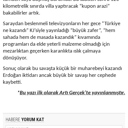
kilometrelik sınırda villa yaptıracak “kupon arazi”
bakabilirler artık.
Saraydan beslenmeli televizyonların her gece “Türkiye
ne kazandı” KJ’siyle yayınladığı “büyük zafer”, “hem
sahada hem de masada kazandık” kıvamında
programları da elde yeterli malzeme olmadığı için
mezarlıktan geçerken karanlıkta ıslık çalmaya
dönüşüyor.
Sonuç olarak bu savaşta küçük bir muharebeyi kazandı
Erdoğan iktidarı ancak büyük bir savaşı her cephede
kaybetti.
*
Bu yazı ilk olarak Artı Gerçek’te yayınlanmıştır.
HABERE
YORUM KAT