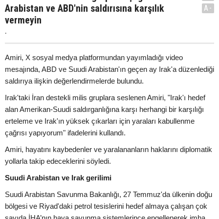
Arabistan ve ABD'nin saldırısına karşılık
A-
vermeyin
.
Amiri, X sosyal medya platformundan yayımladığı video
mesajında, ABD ve Suudi Arabistan'ın geçen ay Irak'a düzenlediği
saldırıya ilişkin değerlendirmelerde bulundu.
Irak'taki İran destekli milis gruplara seslenen Amiri, "Irak'ı hedef
alan Amerikan-Suudi saldırganlığına karşı herhangi bir karşılığı
erteleme ve Irak'ın yüksek çıkarları için yaraları kabullenme
çağrısı yapıyorum" ifadelerini kullandı.
Amiri, hayatını kaybedenler ve yaralananların haklarını diplomatik
yollarla takip edeceklerini söyledi.
Suudi Arabistan ve Irak gerilimi
Suudi Arabistan Savunma Bakanlığı, 27 Temmuz'da ülkenin doğu
bölgesi ve Riyad'daki petrol tesislerini hedef almaya çalışan çok
sayıda İHA’nın hava savunma sistemlerince engellenerek imha