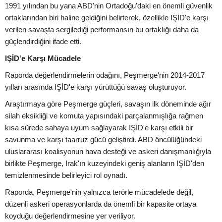
1991 yılından bu yana ABD'nin Ortadoğu'daki en önemli güvenlik
ortaklarından biri haline geldiğini belirterek, özellikle IŞİD'e karşı
verilen savaşta sergilediği performansın bu ortaklığı daha da
güçlendirdiğini ifade etti.
IŞİD'e Karşı Mücadele
Raporda değerlendirmelerin odağını, Peşmerge'nin 2014-2017
yılları arasında IŞİD'e karşı yürüttüğü savaş oluşturuyor.
Araştırmaya göre Peşmerge güçleri, savaşın ilk döneminde ağır
silah eksikliği ve komuta yapısındaki parçalanmışlığa rağmen
kısa sürede sahaya uyum sağlayarak IŞİD'e karşı etkili bir
savunma ve karşı taarruz gücü geliştirdi. ABD öncülüğündeki
uluslararası koalisyonun hava desteği ve askeri danışmanlığıyla
birlikte Peşmerge, Irak'ın kuzeyindeki geniş alanların IŞİD'den
temizlenmesinde belirleyici rol oynadı.
Raporda, Peşmerge'nin yalnızca terörle mücadelede değil,
düzenli askeri operasyonlarda da önemli bir kapasite ortaya
koyduğu değerlendirmesine yer veriliyor.