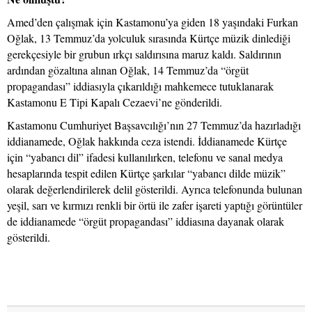
Amed’den çalışmak için Kastamonu’ya giden 18 yaşındaki Furkan
Oğlak, 13 Temmuz’da yolculuk sırasında Kürtçe müzik dinlediği
gerekçesiyle bir grubun ırkçı saldırısına maruz kaldı. Saldırının
ardından gözaltına alınan Oğlak, 14 Temmuz’da “örgüt
propagandası” iddiasıyla çıkarıldığı mahkemece tutuklanarak
Kastamonu E Tipi Kapalı Cezaevi’ne gönderildi.
Kastamonu Cumhuriyet Başsavcılığı’nın 27 Temmuz’da hazırladığı
iddianamede, Oğlak hakkında ceza istendi. İddianamede Kürtçe
için “yabancı dil” ifadesi kullanılırken, telefonu ve sanal medya
hesaplarında tespit edilen Kürtçe şarkılar “yabancı dilde müzik”
olarak değerlendirilerek delil gösterildi. Ayrıca telefonunda bulunan
yeşil, sarı ve kırmızı renkli bir örtü ile zafer işareti yaptığı görüntüler
de iddianamede “örgüt propagandası” iddiasına dayanak olarak
gösterildi.