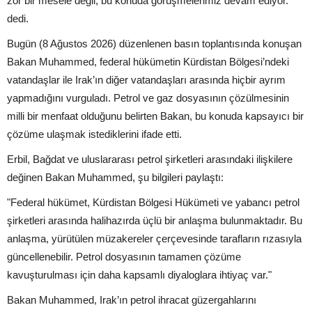
zor bir mesele değil; bu konuda görüşmelerimiz devam ediyor."
dedi.
Bugün (8 Ağustos 2026) düzenlenen basın toplantısında konuşan
Bakan Muhammed, federal hükümetin Kürdistan Bölgesi’ndeki
vatandaşlar ile Irak’ın diğer vatandaşları arasında hiçbir ayrım
yapmadığını vurguladı. Petrol ve gaz dosyasının çözülmesinin
milli bir menfaat olduğunu belirten Bakan, bu konuda kapsayıcı bir
çözüme ulaşmak istediklerini ifade etti.
Erbil, Bağdat ve uluslararası petrol şirketleri arasındaki ilişkilere
değinen Bakan Muhammed, şu bilgileri paylaştı:
"Federal hükümet, Kürdistan Bölgesi Hükümeti ve yabancı petrol
şirketleri arasında halihazırda üçlü bir anlaşma bulunmaktadır. Bu
anlaşma, yürütülen müzakereler çerçevesinde tarafların rızasıyla
güncellenebilir. Petrol dosyasının tamamen çözüme
kavuşturulması için daha kapsamlı diyaloglara ihtiyaç var."
Bakan Muhammed, Irak’ın petrol ihracat güzergahlarını