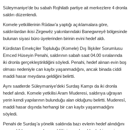
Süleymaniye’de bu sabah Rojhilatlı partiye ait merkezlere 4 dronla
saldırı düzenlendi.
Komele yetkililerinin Rûdaw’a yaptığı açıklamalara göre,
saldırılardan ikisi Zirgewêz yakınlarındaki Banegwreyê bölgesinde
bulunan siyasi büro üyelerinden birinin evini hedef aldı.
Kürdistan Emekçiler Topluluğu (Komele) Dış İlişkiler Sorumlusu
Emced Hüseyin Penahi, saldırının sabah saat 04.00 sıralarında
iki dronla gerçekleştirildiğini söyledi. Penahi, hedef alınan evin boş
olması nedeniyle can kaybı yaşanmadığını, ancak binada ciddi
maddi hasar meydana geldiğini belirtti.
Aynı saatlerde Süleymaniye’deki Surdaş Kampı da iki dronla
hedef alındı. Komele yetkilisi Aram Muderesi, saldırıya uğrayan
yerin kendi yapılarının bulunduğu alan olduğunu belirtti. Muderesî,
maddi hasar dışında herhangi bir can kaybı yaşanmadığını
söyledi.
Penahi de Surdaş’a yönelik saldırıda bazı evlerin hedef alındığını