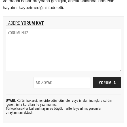
ve maddi hasar meydana geldiğini, ancak saldırıda kimsenin
hayatını kaybetmediğini ifade etti.
HABERE
YORUM KAT
UYARI:
Küfür, hakaret, rencide edici cümleler veya imalar, inançlara saldırı
içeren, imla kuralları ile yazılmamış,
Türkçe karakter kullanılmayan ve büyük harflerle yazılmış yorumlar
onaylanmamaktadır.