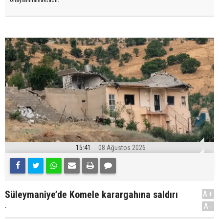
15:41
08 Ağustos 2026
Süleymaniye’de Komele karargahına saldırı
A+
.
A-