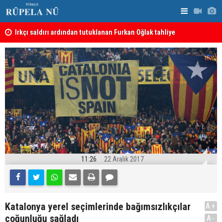
Irkçı saldırı ardından tutuklanan Furkan Oğlak tahliye
Haci Mahmu
edildi
birleştirme
11:26
22 Aralık 2017
Katalonya yerel seçimlerinde bağımsızlıkçılar
A+
çoğunluğu sağladı
A-