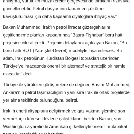
anlaşma, yürütülen müzakereler çerçevesinde tarafların rızasıyla
güncellenebilir. Petrol dosyasının tamamen çözüme
kavuşturulması için daha kapsamlı diyaloglara ihtiyaç var."
Bakan Muhammed, Irak’ın petrol ihracat güzergahlarını
çeşitlendirme planları kapsamında "Basra-Fişhabur" boru hattı
projesine dikkat çekti. Projenin detaylarını açıklayan Bakan, "Bu
boru hattı BOT (Yap-İşlet-Devret) modeliyle inşa edilecek. Bu
adım, Irak petrolünün Kürdistan Bölgesi toprakları üzerinden
Türkiye’ye ihracatında önemli bir alternatif ve stratejik bir hamle
olacaktır." dedi.
Türkiye ile yürütülen görüşmelere de değinen Basım Muhammed,
Ankara’nın petrol taşımacılığının yanı sıra Irak ile ortak projelerde
yer alma teklifinde bulunduğunu belirtti.
Irak’ın enerji altyapısını geliştirmek ve gaz yakma işlemine son
vermek için küresel devlerle çalıştıklarını belirten Bakan, son
Washington ziyaretinde Amerikan şirketleriyle önemli mutabakat