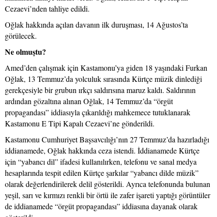
Cezaevi’nden tahliye edildi.
Oğlak hakkında açılan davanın ilk duruşması, 14 Ağustos’ta
görülecek.
Ne olmuştu?
Amed’den çalışmak için Kastamonu’ya giden 18 yaşındaki Furkan
Oğlak, 13 Temmuz’da yolculuk sırasında Kürtçe müzik dinlediği
gerekçesiyle bir grubun ırkçı saldırısına maruz kaldı. Saldırının
ardından gözaltına alınan Oğlak, 14 Temmuz’da “örgüt
propagandası” iddiasıyla çıkarıldığı mahkemece tutuklanarak
Kastamonu E Tipi Kapalı Cezaevi’ne gönderildi.
Kastamonu Cumhuriyet Başsavcılığı’nın 27 Temmuz’da hazırladığı
iddianamede, Oğlak hakkında ceza istendi. İddianamede Kürtçe
için “yabancı dil” ifadesi kullanılırken, telefonu ve sanal medya
hesaplarında tespit edilen Kürtçe şarkılar “yabancı dilde müzik”
olarak değerlendirilerek delil gösterildi. Ayrıca telefonunda bulunan
yeşil, sarı ve kırmızı renkli bir örtü ile zafer işareti yaptığı görüntüler
de iddianamede “örgüt propagandası” iddiasına dayanak olarak