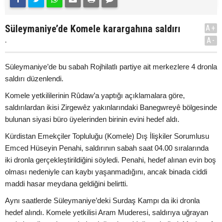
Süleymaniye’de Komele karargahına saldırı
A+
.
A-
Süleymaniye’de bu sabah Rojhilatlı partiye ait merkezlere 4 dronla
saldırı düzenlendi.
Komele yetkililerinin Rûdaw’a yaptığı açıklamalara göre,
saldırılardan ikisi Zirgewêz yakınlarındaki Banegwreyê bölgesinde
bulunan siyasi büro üyelerinden birinin evini hedef aldı.
Kürdistan Emekçiler Topluluğu (Komele) Dış İlişkiler Sorumlusu
Emced Hüseyin Penahi, saldırının sabah saat 04.00 sıralarında
iki dronla gerçekleştirildiğini söyledi. Penahi, hedef alınan evin boş
olması nedeniyle can kaybı yaşanmadığını, ancak binada ciddi
maddi hasar meydana geldiğini belirtti.
Aynı saatlerde Süleymaniye’deki Surdaş Kampı da iki dronla
hedef alındı. Komele yetkilisi Aram Muderesi, saldırıya uğrayan