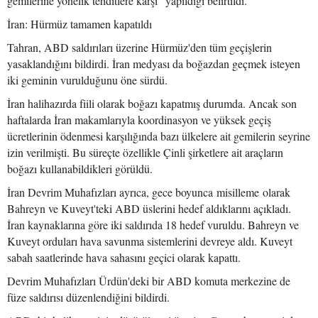
gemilerine yönelik tehditlere karşı" yapıldığı belirtildi.
İran: Hürmüz tamamen kapatıldı
Tahran, ABD saldırıları üzerine Hürmüz'den tüm geçişlerin
yasaklandığını bildirdi. İran medyası da boğazdan geçmek isteyen
iki geminin vurulduğunu öne sürdü.
İran halihazırda fiili olarak boğazı kapatmış durumda. Ancak son
haftalarda İran makamlarıyla koordinasyon ve yüksek geçiş
ücretlerinin ödenmesi karşılığında bazı ülkelere ait gemilerin seyrine
izin verilmişti. Bu süreçte özellikle Çinli şirketlere ait araçların
boğazı kullanabildikleri görüldü.
İran Devrim Muhafızları ayrıca, gece boyunca misilleme olarak
Bahreyn ve Kuveyt'teki ABD üslerini hedef aldıklarını açıkladı.
İran kaynaklarına göre iki saldırıda 18 hedef vuruldu. Bahreyn ve
Kuveyt orduları hava savunma sistemlerini devreye aldı. Kuveyt
sabah saatlerinde hava sahasını geçici olarak kapattı.
Devrim Muhafızları Ürdün'deki bir ABD komuta merkezine de
füze saldırısı düzenlendiğini bildirdi.