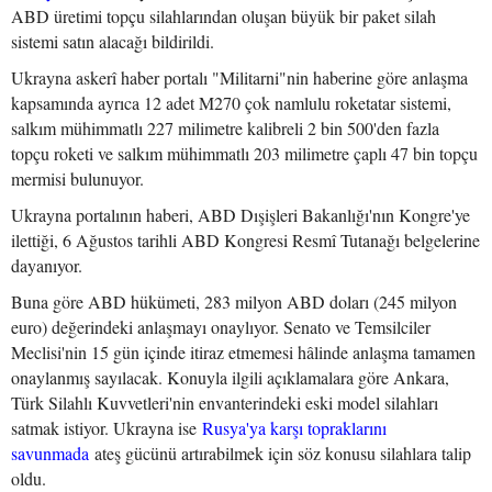
ABD üretimi topçu silahlarından oluşan büyük bir paket silah
sistemi satın alacağı bildirildi.
Ukrayna askerî haber portalı "Militarni"nin haberine göre anlaşma
kapsamında ayrıca 12 adet M270 çok namlulu roketatar sistemi,
salkım mühimmatlı 227 milimetre kalibreli 2 bin 500'den fazla
topçu roketi ve salkım mühimmatlı 203 milimetre çaplı 47 bin topçu
mermisi bulunuyor.
Ukrayna portalının haberi, ABD Dışişleri Bakanlığı'nın Kongre'ye
ilettiği, 6 Ağustos tarihli ABD Kongresi Resmî Tutanağı belgelerine
dayanıyor.
Buna göre ABD hükümeti, 283 milyon ABD doları (245 milyon
euro) değerindeki anlaşmayı onaylıyor. Senato ve Temsilciler
Meclisi'nin 15 gün içinde itiraz etmemesi hâlinde anlaşma tamamen
onaylanmış sayılacak. Konuyla ilgili açıklamalara göre Ankara,
Türk Silahlı Kuvvetleri'nin envanterindeki eski model silahları
satmak istiyor. Ukrayna ise
Rusya'ya karşı topraklarını
savunmada
ateş gücünü artırabilmek için söz konusu silahlara talip
oldu.