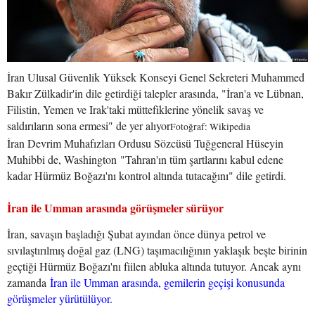
İran Ulusal Güvenlik Yüksek Konseyi Genel Sekreteri Muhammed
Bakır Zülkadir'in dile getirdiği talepler arasında, "İran'a ve Lübnan,
Filistin, Yemen ve Irak'taki müttefiklerine yönelik savaş ve
saldırıların sona ermesi" de yer alıyor
Fotoğraf: Wikipedia
İran Devrim Muhafızları Ordusu Sözcüsü Tuğgeneral Hüseyin
Muhibbi de, Washington "Tahran'ın tüm şartlarını kabul edene
kadar Hürmüz Boğazı'nı kontrol altında tutacağını" dile getirdi.
İran ile Umman arasında görüşmeler sürüyor
İran, savaşın başladığı Şubat ayından önce dünya petrol ve
sıvılaştırılmış doğal gaz (LNG) taşımacılığının yaklaşık beşte birinin
geçtiği Hürmüz Boğazı'nı fiilen abluka altında tutuyor. Ancak aynı
zamanda
İran ile Umman arasında, gemilerin geçişi konusunda
görüşmeler yürütülüyor.