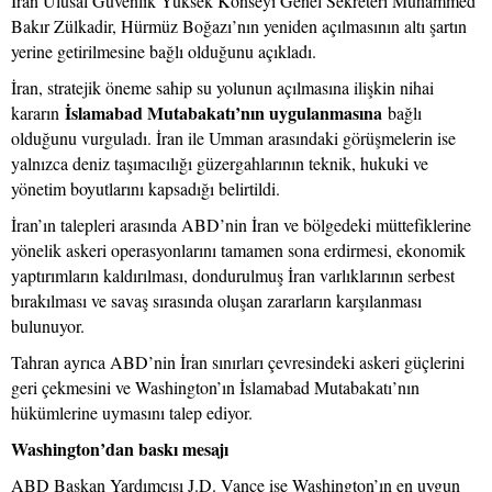
İran Ulusal Güvenlik Yüksek Konseyi Genel Sekreteri Muhammed
Bakır Zülkadir, Hürmüz Boğazı’nın yeniden açılmasının altı şartın
yerine getirilmesine bağlı olduğunu açıkladı.
İran, stratejik öneme sahip su yolunun açılmasına ilişkin nihai
İslamabad Mutabakatı’nın uygulanmasına
kararın
bağlı
olduğunu vurguladı. İran ile Umman arasındaki görüşmelerin ise
yalnızca deniz taşımacılığı güzergahlarının teknik, hukuki ve
yönetim boyutlarını kapsadığı belirtildi.
İran’ın talepleri arasında ABD’nin İran ve bölgedeki müttefiklerine
yönelik askeri operasyonlarını tamamen sona erdirmesi, ekonomik
yaptırımların kaldırılması, dondurulmuş İran varlıklarının serbest
bırakılması ve savaş sırasında oluşan zararların karşılanması
bulunuyor.
Tahran ayrıca ABD’nin İran sınırları çevresindeki askeri güçlerini
geri çekmesini ve Washington’ın İslamabad Mutabakatı’nın
hükümlerine uymasını talep ediyor.
Washington’dan baskı mesajı
ABD Başkan Yardımcısı J.D. Vance ise Washington’ın en uygun