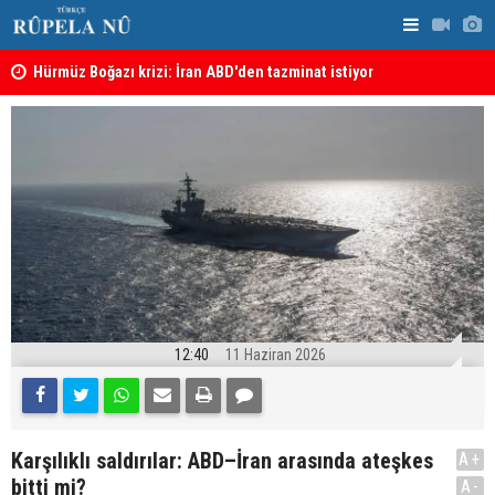
şı
Hürmüz Boğazı krizi: İran ABD'den tazminat istiyor
İran'dan Hü
12:40
11 Haziran 2026
Karşılıklı saldırılar: ABD–İran arasında ateşkes
A+
bitti mi?
A-