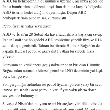
ABD, bir helikopterinin düşürülmesi üzerine Çarşamba gecesi de
İran'a bombardıman düzenlemişti. İran da buna karşılık bölgedeki
ABD üslerini hedef aldığını duyurmuştu. Düşen ABD
helikopterlerinin pilotları sağ kurtulmuştu.
Petrol fiyatları yatay seyrediyor
ABD ve İsrail'in 28 Şubat'taki hava saldırılarıyla başlayan savaş,
İran'ın İsrail'e ve bölgedeki ABD tesislerine yönelik füze ve İHA
saldırılarıyla genişledi. Tahran bu süreçte Hürmüz Boğazı'nı da
kapattı. Küresel petrol ve akaryakıt fiyatları bu süreçte hızla
yükseldi.
Dünyanın en kritik enerji geçiş noktalarından biri olan Hürmüz
Boğazı'ndan normalde küresel petrol ve LNG ticaretinin yaklaşık
beşte biri geçiyor.
Son gerginliğin ardından ise petrol fiyatları görece yatay bir seyir
izliyor. Bu sabah Brent petrolün varil fiyatı yaklaşık 94 dolar
seviyesinde bulunuyor.
Savaşta 8 Nisan'dan bu yana resmi bir ateşkes yürürlükte olsa da
diplomatik girişimler kalıcı bir çözüme ulaşmış değil. Müzakere