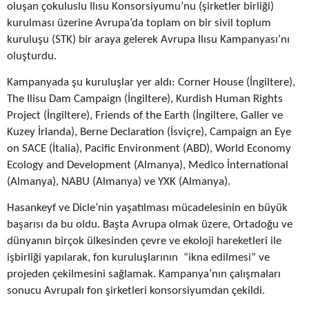
oluşan çokuluslu Ilısu Konsorsiyumu’nu (şirketler birliği)
kurulması üzerine Avrupa’da toplam on bir sivil toplum
kuruluşu (STK) bir araya gelerek Avrupa Ilısu Kampanyası’nı
oluşturdu.
Kampanyada şu kuruluşlar yer aldı: Corner House (İngiltere),
The Ilisu Dam Campaign (İngiltere), Kurdish Human Rights
Project (İngiltere), Friends of the Earth (İngiltere, Galler ve
Kuzey İrlanda), Berne Declaration (İsviçre), Campaign an Eye
on SACE (İtalia), Pacific Environment (ABD), World Economy
Ecology and Development (Almanya), Medico İnternational
(Almanya), NABU (Almanya) ve YXK (Almanya).
Hasankeyf ve Dicle’nin yaşatılması mücadelesinin en büyük
başarısı da bu oldu. Başta Avrupa olmak üzere, Ortadoğu ve
dünyanın birçok ülkesinden çevre ve ekoloji hareketleri ile
işbirliği yapılarak, fon kuruluşlarının “ikna edilmesi” ve
projeden çekilmesini sağlamak. Kampanya’nın çalışmaları
sonucu Avrupalı fon şirketleri konsorsiyumdan çekildi.