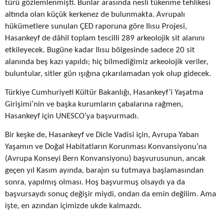
türü gözlemlenmişti. Bunlar arasında nesli tükenme tehlikesi
altında olan küçük kerkenez de bulunmakta. Avrupalı
hükümetlere sunulan ÇED raporuna göre Ilısu Projesi,
Hasankeyf de dâhil toplam tescilli 289 arkeolojik sit alanını
etkileyecek. Bugüne kadar Ilısu bölgesinde sadece 20 sit
alanında beş kazı yapıldı; hiç bilmediğimiz arkeolojik veriler,
buluntular, sitler gün ışığına çıkarılamadan yok olup gidecek.
Türkiye Cumhuriyeti Kültür Bakanlığı, Hasankeyf’i Yaşatma
Girişimi’nin ve başka kurumların çabalarına rağmen,
Hasankeyf için UNESCO’ya başvurmadı.
Bir keşke de, Hasankeyf ve Dicle Vadisi için, Avrupa Yaban
Yaşamın ve Doğal Habitatların Korunması Konvansiyonu’na
(Avrupa Konseyi Bern Konvansiyonu) başvurusunun, ancak
geçen yıl Kasım ayında, barajın su tutmaya başlamasından
sonra, yapılmış olması. Hoş başvurmuş olsaydı ya da
başvursaydı sonuç değişir miydi, ondan da emin değilim. Ama
işte, en azından içimizde ukde kalmazdı.