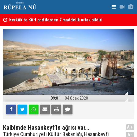
Kerkük’te Kürt partilerden 7 maddelik ortak bildiri
Irak: Silah
09:01
04 Ocak 2020
Kalbimde Hasankeyf’in ağrısı var…
A+
Türkiye Cumhuriyeti Kültür Bakanlığı, Hasankeyf’i
A-