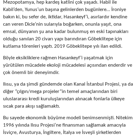
Mezopotamya, hep kardeş katlini çok yaşadı. Habil ile
Kabil’den, Yunus’un başına gelinlerden bugünlere… İroniye
bakın ki, bu sefer de, iktidar, Hasankeyf’i, asırlardır kendine
can veren Dicle’nin sularıyla boğarken, onunla yaşıt, ona
emsal, dünyanın şu ana kadar bulunmuş en eski tapınakları
olduğu sanılan 20 civarı yapı barındıran Göbeklitepe için
kutlama törenleri yaptı. 2019 Göbeklitepe yılı ilan edildi.
Böyle eksikliklere rağmen Hasankeyf’i yaşatmak için
yürütülen mücadele ekoloji mücadelesi açısından enderdir ve
çok önemli bir deneyimdir.
Ilısu, ya da şimdi gündemde olan Kanal İstanbul Projesi, ya da
diğer “çılgın/mega projeler”in temel amaçlarından biri
uluslararası kredi kuruluşlarından alınacak fonlarla ülkeye
sıcak para akışı sağlamaktı.
Bu sayede ekonomik büyüme modeli benimsenmişti. Nitekim
1996 yılında Ilısu Projesi’ne finansman sağlamak amacıyla
İsviçre, Avusturya, İngiltere, İtalya ve İsveşli şirketlerden