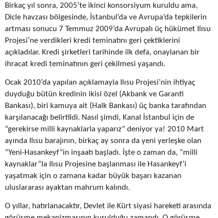
Birkaç yıl sonra, 2005’te ikinci konsorsiyum kuruldu ama,
Dicle havzası bölgesinde, İstanbul’da ve Avrupa’da tepkilerin
artması sonucu 7 Temmuz 2009’da Avrupalı üç hükümet Ilısu
Projesi’ne verdikleri kredi teminatını geri çektiklerini
açıkladılar. Kredi şirketleri tarihinde ilk defa, onaylanan bir
ihracat kredi teminatının geri çekilmesi yaşandı.
Ocak 2010’da yapılan açıklamayla Ilısu Projesi’nin ihtiyaç
duyduğu bütün kredinin ikisi özel (Akbank ve Garanti
Bankası), biri kamuya ait (Halk Bankası) üç banka tarafından
karşılanacağı belirtildi. Nasıl şimdi, Kanal İstanbul için de
“gerekirse milli kaynaklarla yaparız” deniyor ya! 2010 Mart
ayında Ilısu barajının, birkaç ay sonra da yeni yerleşke olan
“Yeni-Hasankeyf”in inşaatı başladı. İşte o zaman da, “milli
kaynaklar”la Ilısu Projesine başlanması ile Hasankeyf’i
yaşatmak için o zamana kadar büyük başarı kazanan
uluslararası ayaktan mahrum kalındı.
O yıllar, hatırlanacaktır, Devlet ile Kürt siyasi hareketi arasında
görüşme mekanizmasının kurulduğu zamandı. O görüşme