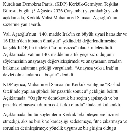
Kürdistan Demokrat Partisi (KDP) Kerkük-Germiyan Teşkilat
Bürosu, bugün (5 Ağustos 2026 Çarşamba) yayımladığı yazılı
açıklamada, Kerkük Valisi Muhammed Samaan Agaoğlu’nun
sözlerine yanıt verdi.
Vali Agaoğlu’nun “140. madde Irak’ın en büyük siyasi hatasıdır ve
16 Ekim’den itibaren ölmüştür” şeklindeki değerlendirmesine
karşılık KDP, bu ifadeleri “sorumsuzca” olarak nitelendirdi.
Açıklamada, valinin 140. maddenin artık geçersiz olduğunu
söylemesinin anayasayı değersizleştirmek ve anayasanın ortadan
kalkması anlamına geldiği vurgulandı. “Anayasa yoksa Irak’ın
devlet olma anlamı da boşalır” denildi.
KDP ayrıca, Muhammed Samaan’ın Kerkük valiliğine “Rashid
Oteli’nde yapılan şüpheli bir pazarlık sonucu” geldiğini belirtti.
Açıklamada, “Özgür ve demokratik bir seçim yapılsaydı ve bu
pazarlık olmasaydı durum çok farklı olurdu” ifadeleri kullanıldı.
Açıklamada, bu tür söylemlerin Kerkük’teki bileşenlere hizmet
etmediği, aksine birlik ve kardeşliği zedelemeye, fitne çıkarmaya ve
sorunları derinleştirmeye yönelik uygunsuz bir girişim olduğu