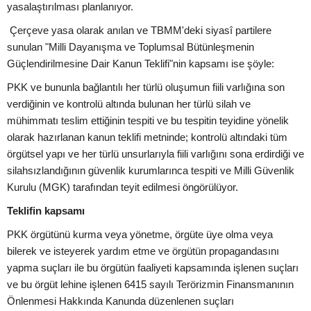
yasalaştırılması planlanıyor.
Çerçeve yasa olarak anılan ve TBMM'deki siyasî partilere
sunulan "Milli Dayanışma ve Toplumsal Bütünleşmenin
Güçlendirilmesine Dair Kanun Teklifi"nin kapsamı ise şöyle:
PKK ve bununla bağlantılı her türlü oluşumun fiili varlığına son
verdiğinin ve kontrolü altında bulunan her türlü silah ve
mühimmatı teslim ettiğinin tespiti ve bu tespitin teyidine yönelik
olarak hazırlanan kanun teklifi metninde; kontrolü altındaki tüm
örgütsel yapı ve her türlü unsurlarıyla fiili varlığını sona erdirdiği ve
silahsızlandığının güvenlik kurumlarınca tespiti ve Milli Güvenlik
Kurulu (MGK) tarafından teyit edilmesi öngörülüyor.
Teklifin kapsamı
PKK örgütünü kurma veya yönetme, örgüte üye olma veya
bilerek ve isteyerek yardım etme ve örgütün propagandasını
yapma suçları ile bu örgütün faaliyeti kapsamında işlenen suçları
ve bu örgüt lehine işlenen 6415 sayılı Terörizmin Finansmanının
Önlenmesi Hakkında Kanunda düzenlenen suçları