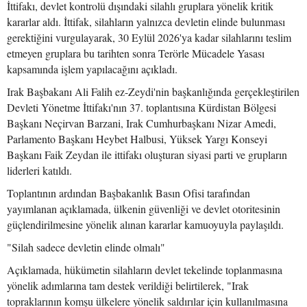
İttifakı, devlet kontrolü dışındaki silahlı gruplara yönelik kritik
kararlar aldı. İttifak, silahların yalnızca devletin elinde bulunması
gerektiğini vurgulayarak, 30 Eylül 2026'ya kadar silahlarını teslim
etmeyen gruplara bu tarihten sonra Terörle Mücadele Yasası
kapsamında işlem yapılacağını açıkladı.
Irak Başbakanı Ali Falih ez-Zeydi'nin başkanlığında gerçekleştirilen
Devleti Yönetme İttifakı'nın 37. toplantısına Kürdistan Bölgesi
Başkanı Neçirvan Barzani, Irak Cumhurbaşkanı Nizar Amedi,
Parlamento Başkanı Heybet Halbusi, Yüksek Yargı Konseyi
Başkanı Faik Zeydan ile ittifakı oluşturan siyasi parti ve grupların
liderleri katıldı.
Toplantının ardından Başbakanlık Basın Ofisi tarafından
yayımlanan açıklamada, ülkenin güvenliği ve devlet otoritesinin
güçlendirilmesine yönelik alınan kararlar kamuoyuyla paylaşıldı.
"Silah sadece devletin elinde olmalı"
Açıklamada, hükümetin silahların devlet tekelinde toplanmasına
yönelik adımlarına tam destek verildiği belirtilerek, "Irak
topraklarının komşu ülkelere yönelik saldırılar için kullanılmasına