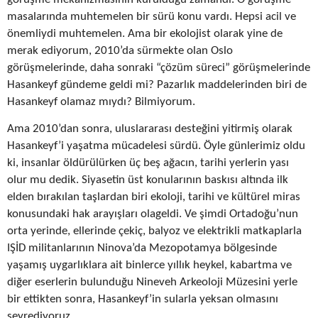
masalarında muhtemelen bir sürü konu vardı. Hepsi acil ve
önemliydi muhtemelen. Ama bir ekolojist olarak yine de
merak ediyorum, 2010’da sürmekte olan Oslo
görüşmelerinde, daha sonraki “çözüm süreci” görüşmelerinde
Hasankeyf gündeme geldi mi? Pazarlık maddelerinden biri de
Hasankeyf olamaz mıydı? Bilmiyorum.
Ama 2010’dan sonra, uluslararası desteğini yitirmiş olarak
Hasankeyf’i yaşatma mücadelesi sürdü. Öyle günlerimiz oldu
ki, insanlar öldürülürken üç beş ağacın, tarihi yerlerin yası
olur mu dedik. Siyasetin üst konularının baskısı altında ilk
elden bırakılan taşlardan biri ekoloji, tarihi ve kültürel miras
konusundaki hak arayışları olageldi. Ve şimdi Ortadoğu’nun
orta yerinde, ellerinde çekiç, balyoz ve elektrikli matkaplarla
IŞİD militanlarının Ninova’da Mezopotamya bölgesinde
yaşamış uygarlıklara ait binlerce yıllık heykel, kabartma ve
diğer eserlerin bulunduğu Nineveh Arkeoloji Müzesini yerle
bir ettikten sonra, Hasankeyf’in sularla yeksan olmasını
seyrediyoruz.