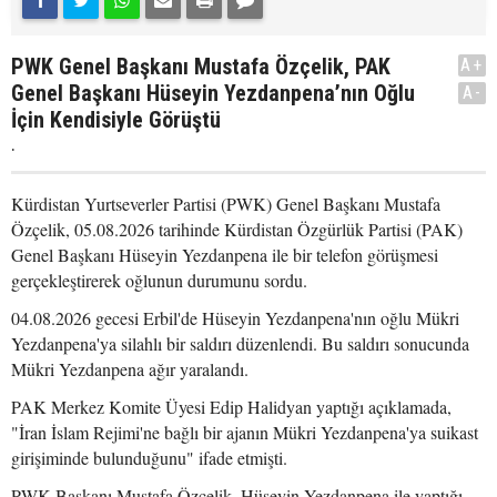
PWK Genel Başkanı Mustafa Özçelik, PAK
A+
Genel Başkanı Hüseyin Yezdanpena’nın Oğlu
A-
İçin Kendisiyle Görüştü
.
Kürdistan Yurtseverler Partisi (PWK) Genel Başkanı Mustafa
Özçelik, 05.08.2026 tarihinde Kürdistan Özgürlük Partisi (PAK)
Genel Başkanı Hüseyin Yezdanpena ile bir telefon görüşmesi
gerçekleştirerek oğlunun durumunu sordu.
04.08.2026 gecesi Erbil'de Hüseyin Yezdanpena'nın oğlu Mükri
Yezdanpena'ya silahlı bir saldırı düzenlendi. Bu saldırı sonucunda
Mükri Yezdanpena ağır yaralandı.
PAK Merkez Komite Üyesi Edip Halidyan yaptığı açıklamada,
"İran İslam Rejimi'ne bağlı bir ajanın Mükri Yezdanpena'ya suikast
girişiminde bulunduğunu" ifade etmişti.
PWK Başkanı Mustafa Özçelik, Hüseyin Yezdanpena ile yaptığı