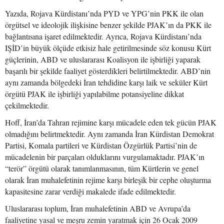
Yazıda, Rojava Kürdistanı’nda PYD ve YPG’nin PKK ile olan
örgütsel ve ideolojik ilişkisine benzer şekilde PJAK’ın da PKK ile
bağlantısına işaret edilmektedir. Ayrıca, Rojava Kürdistanı’nda
IŞİD’in büyük ölçüde etkisiz hale getirilmesinde söz konusu Kürt
güçlerinin, ABD ve uluslararası Koalisyon ile işbirliği yaparak
başarılı bir şekilde faaliyet gösterdikleri belirtilmektedir. ABD’nin
aynı zamanda bölgedeki İran tehdidine karşı laik ve seküler Kürt
örgütü PJAK ile işbirliği yapılabilme potansiyeline dikkat
çekilmektedir.
Hoff, İran’da Tahran rejimine karşı mücadele eden tek gücün PJAK
olmadığını belirtmektedir. Aynı zamanda İran Kürdistan Demokrat
Partisi, Komala partileri ve Kürdistan Özgürlük Partisi’nin de
mücadelenin bir parçaları olduklarını vurgulamaktadır. PJAK’ın
“terör” örgütü olarak tanımlanmasının, tüm Kürtlerin ve genel
olarak İran muhalefetinin rejime karşı birleşik bir cephe oluşturma
kapasitesine zarar verdiği makalede ifade edilmektedir.
Uluslararası toplum, İran muhalefetinin ABD ve Avrupa’da
faaliyetine yasal ve meşru zemin yaratmak için 26 Ocak 2009