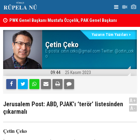
PWK Genel Başkanı Mustafa Özçelik, PAK Genel Başkanı
Hüseyin Yezdanpena’nın Oğlu İçin Kendisiyle Görüştü
İran’da Pez
12 maddelik çerçeve yasanın tam metni belli oldu: İşte
Yazarın Tüm Yazıları >
tam metin!
Çetin Çeko
E-posta:
cetin.ceko@gmail.com Twitter: @cetin_cek
o
09:44
25 Kasım 2023
A+
Jerusalem Post: ABD, PJAK’ı ‘terör’ listesinden
A-
çıkarmalı
Çetin Çeko