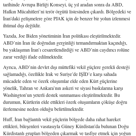
tarihinde Avrupa Birliği Konseyi, üç yıl aradan sonra da ABD,
Halkın Mücahitleri’ni terör örgütü listesinden çıkardı. Bölgedeki ve
İran’daki gelişmelere göre PJAK için de benzer bir yolun izlenmesi
ihtimal dışı değildir.
Yazıda, Joe Biden yönetiminin İran politikası eleştirilmektedir.
ABD’nin İran ile doğrudan gerginliği tırmandırmaktan kaçındığı,
bu yaklaşımın İran’ı cesaretlendirdiği ve ABD’nin caydırıcı rolüne
zarar verdiği ifade edilmektedir.
Ayrıca, ABD’nin devlet dışı müttefiki vekil güçlere gerekli desteği
sağlamadığı, özellikle Irak ve Suriye’de IŞİD’e karşı sahada
mücadele eden ve özerk oluşumlar elde eden Kürt güçlerine
yönelik, Tahran ve Ankara’nın askeri ve siyasi baskılarına karşı
Washington’un yeterli destek sunmaması eleştirilmektedir. Bu
durumun, Kürtlerin elde ettikleri özerk oluşumların çöküşe doğru
ilerlemesine neden olduğu belirtilmektedir.
Huff, İran bağlantılı vekil güçlerin bölgede daha rahat hareket
ettikleri, bileşenleri vasıtasıyla Güney Kürdistan’da bulunan Doğu
Kürdistanlı grupları bölgeden çıkarmak ve tasfiye etmek için yoğun