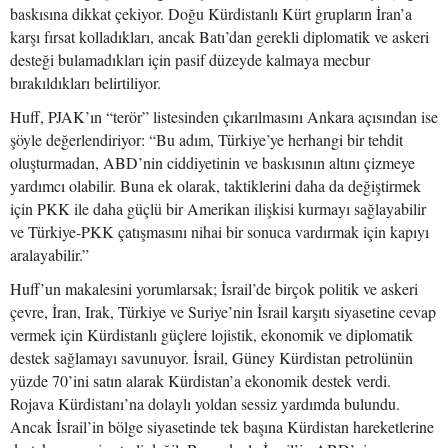
baskısına dikkat çekiyor. Doğu Kürdistanlı Kürt grupların İran’a
karşı fırsat kolladıkları, ancak Batı’dan gerekli diplomatik ve askeri
desteği bulamadıkları için pasif düzeyde kalmaya mecbur
bırakıldıkları belirtiliyor.
Huff, PJAK’ın “terör” listesinden çıkarılmasını Ankara açısından ise
şöyle değerlendiriyor: “Bu adım, Türkiye’ye herhangi bir tehdit
oluşturmadan, ABD’nin ciddiyetinin ve baskısının altını çizmeye
yardımcı olabilir. Buna ek olarak, taktiklerini daha da değiştirmek
için PKK ile daha güçlü bir Amerikan ilişkisi kurmayı sağlayabilir
ve Türkiye-PKK çatışmasını nihai bir sonuca vardırmak için kapıyı
aralayabilir.”
Huff’un makalesini yorumlarsak; İsrail’de birçok politik ve askeri
çevre, İran, Irak, Türkiye ve Suriye’nin İsrail karşıtı siyasetine cevap
vermek için Kürdistanlı güçlere lojistik, ekonomik ve diplomatik
destek sağlamayı savunuyor. İsrail, Güney Kürdistan petrolünün
yüzde 70’ini satın alarak Kürdistan’a ekonomik destek verdi.
Rojava Kürdistanı’na dolaylı yoldan sessiz yardımda bulundu.
Ancak İsrail’in bölge siyasetinde tek başına Kürdistan hareketlerine