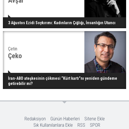
Avşar
3 Ağustos Ezidi Soykırımı: Kadınların Çığlığı, İnsanlığın Utancı
Çetin
Çeko
İran-ABD ateşkesinin çökmesi “Kürt kartı”nı yeniden gündeme
getirebilir mi?
Redaksiyon
Günün Haberleri
Sitene Ekle
Sık Kullanılanlara Ekle
RSS
SPOR