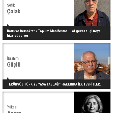
Şefik
Çolak
Barış ve Demokratik Toplum Manifestosu Laf gevezeliği neye
hizmet ediyor
İbrahim
Güçlü
TERÖRSÜZ TÜRKİYE YASA TASLAĞI” HAKKINDA İLK TESPİTLER…
Yüksel