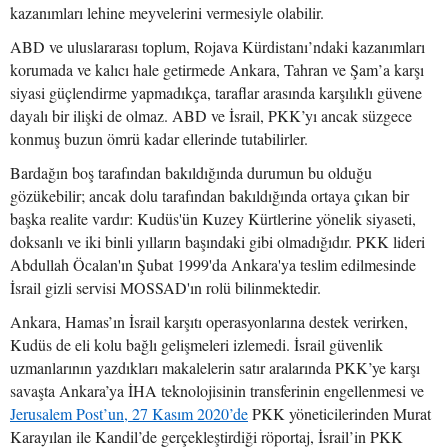
kazanımları lehine meyvelerini vermesiyle olabilir.
ABD ve uluslararası toplum, Rojava Kürdistanı’ndaki kazanımları
korumada ve kalıcı hale getirmede Ankara, Tahran ve Şam’a karşı
siyasi güçlendirme yapmadıkça, taraflar arasında karşılıklı güvene
dayalı bir ilişki de olmaz. ABD ve İsrail, PKK’yı ancak süzgece
konmuş buzun ömrü kadar ellerinde tutabilirler.
Bardağın boş tarafından bakıldığında durumun bu olduğu
gözükebilir; ancak dolu tarafından bakıldığında ortaya çıkan bir
başka realite vardır: Kudüs'ün Kuzey Kürtlerine yönelik siyaseti,
doksanlı ve iki binli yılların başındaki gibi olmadığıdır. PKK lideri
Abdullah Öcalan'ın Şubat 1999'da Ankara'ya teslim edilmesinde
İsrail gizli servisi MOSSAD'ın rolü bilinmektedir.
Ankara, Hamas’ın İsrail karşıtı operasyonlarına destek verirken,
Kudüs de eli kolu bağlı gelişmeleri izlemedi. İsrail güvenlik
uzmanlarının yazdıkları makalelerin satır aralarında PKK’ye karşı
savaşta Ankara’ya İHA teknolojisinin transferinin engellenmesi ve
Jerusalem Post’un, 27 Kasım 2020’de
PKK yöneticilerinden Murat
Karayılan ile Kandil’de gerçekleştirdiği röportaj, İsrail’in PKK