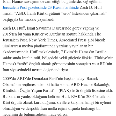
İsrail-Hamas savaşının devam ettiği bu günlerde, sağ eğilimli
Jerusalem Post gazetesinde 23 Kasım tarihinde
Zach D. Huff
imzalı, “ABD, İranlı Kürt örgütünü ‘terör’ listesinden çıkarmalı”
başlığıyla bir makale yayınlandı.
Zach D. Huff, İsrail Savunma Dairesi’nde görev yapmış ve
2015’ten bu yana Kürtler ve Kürdistan sorunu hakkında The
Jerusalem Post, New York Times, Associated Press gibi birçok
uluslararası medya platformunda yazıları yayınlanan bir
akademisyendir. Huff makalesinde, 7 Ekim’de Hamas’ın İsrail’e
saldırısında İran’ın rolü, bölgedeki vekil güçlerle ilişkisi, Türkiye’nin
Hamas’ı “terör” örgütü olarak görmemesinin sonuçları ve ABD’nin
İran siyasetindeki tavrını değerlendiriyor.
2009’da ABD’de Demokrat Parti’nin başkan adayı Barack
Obama’nın seçilmesinden iki hafta sonra, ABD Hazine Bakanlığı,
Kürdistan Özgür Yaşam Partisi’ni (PJAK) terör örgütü listesine aldı.
Bu kararın yanlış olduğunu belirten Huff, PJAK’ın 2004’te laik bir
Kürt örgütü olarak kurulduğunu, sivillere karşı herhangi bir eylemi
olmadığını ve despotik İran molla rejimi dışında herhangi bir
hedefinin de bulunmadığını ifade ediyor.