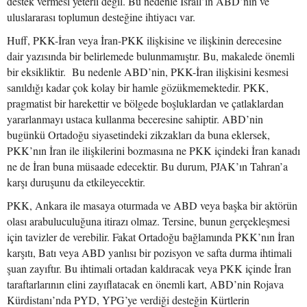
destek vermesi yeterli değil. Bu nedenle İsrail’in ABD’nin ve
uluslararası toplumun desteğine ihtiyacı var.
Huff, PKK-İran veya İran-PKK ilişkisine ve ilişkinin derecesine
dair yazısında bir belirlemede bulunmamıştır. Bu, makalede önemli
bir eksikliktir. Bu nedenle ABD’nin, PKK-İran ilişkisini kesmesi
sanıldığı kadar çok kolay bir hamle gözükmemektedir. PKK,
pragmatist bir harekettir ve bölgede boşluklardan ve çatlaklardan
yararlanmayı ustaca kullanma beceresine sahiptir. ABD’nin
bugünkü Ortadoğu siyasetindeki zikzakları da buna eklersek,
PKK’nın İran ile ilişkilerini bozmasına ne PKK içindeki İran kanadı
ne de İran buna müsaade edecektir. Bu durum, PJAK’ın Tahran’a
karşı duruşunu da etkileyecektir.
PKK, Ankara ile masaya oturmada ve ABD veya başka bir aktörün
olası arabuluculuğuna itirazı olmaz. Tersine, bunun gerçekleşmesi
için tavizler de verebilir. Fakat Ortadoğu bağlamında PKK’nın İran
karşıtı, Batı veya ABD yanlısı bir pozisyon ve safta durma ihtimali
şuan zayıftır. Bu ihtimali ortadan kaldıracak veya PKK içinde İran
taraftarlarının elini zayıflatacak en önemli kart, ABD’nin Rojava
Kürdistanı’nda PYD, YPG’ye verdiği desteğin Kürtlerin