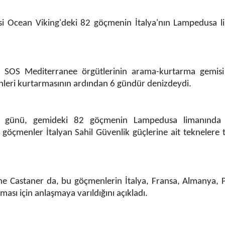
si Ocean Viking'deki 82 göçmenin İtalya'nın Lampedusa l
e SOS Mediterranee örgütlerinin arama-kurtarma gemis
nleri kurtarmasının ardından 6 gündür denizdeydi.
si günü, gemideki 82 göçmenin Lampedusa limanında
 göçmenler İtalyan Sahil Güvenlik güçlerine ait teknelere 
phe Castaner da, bu göçmenlerin İtalya, Fransa, Almanya, 
ası için anlaşmaya varıldığını açıkladı.