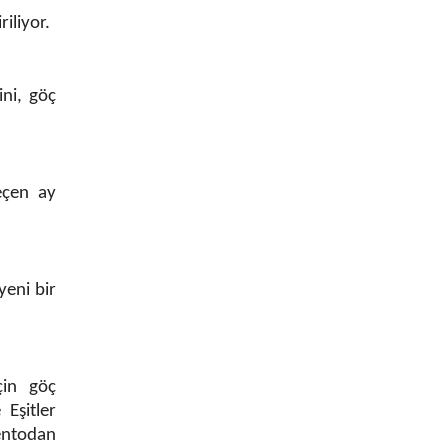
iliyor.
ini, göç
geçen ay
yeni bir
çin göç
 Eşitler
entodan