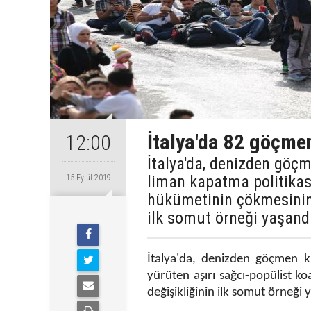
İtalya'da 82 göçmen
12:00
İtalya'da, denizden göç
liman kapatma politikası
15 Eylül 2019
hükümetinin çökmesinin 
ilk somut örneği yaşand
İtalya'da, denizden göçmen ku
yürüten aşırı sağcı-popülist 
değişikliğinin ilk somut örneği 