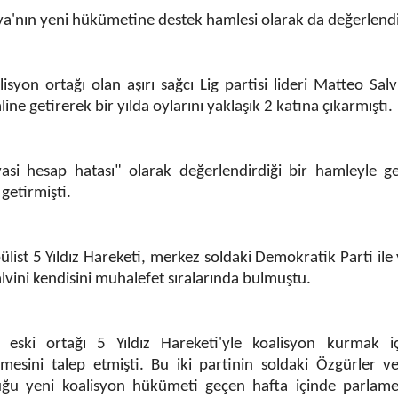
lya'nın yeni hükümetine destek hamlesi olarak da değerlendir
syon ortağı olan aşırı sağcı Lig partisi lideri Matteo Salv
haline getirerek bir yılda oylarını yaklaşık 2 katına çıkarmıştı.
siyasi hesap hatası" olarak değerlendirdiği bir hamleyle 
getirmişti.
ülist 5 Yıldız Hareketi, merkez soldaki Demokratik Parti ile 
vini kendisini muhalefet sıralarında bulmuştu.
n eski ortağı 5 Yıldız Hareketi'yle koalisyon kurmak i
ilmesini talep etmişti. Bu iki partinin soldaki Özgürler ve
duğu yeni koalisyon hükümeti geçen hafta içinde parlam