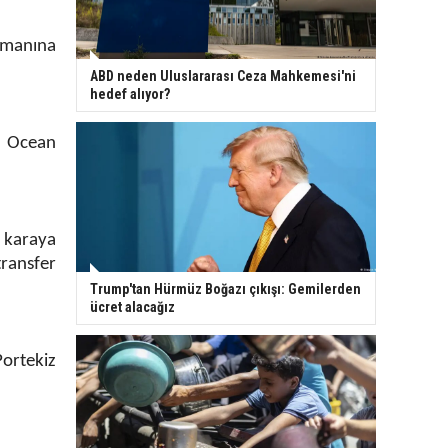
imanına
ABD neden Uluslararası Ceza Mahkemesi'ni
hedef alıyor?
i Ocean
 karaya
transfer
Trump'tan Hürmüz Boğazı çıkışı: Gemilerden
ücret alacağız
Portekiz