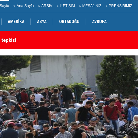
Sayfa
Ana Sayfa
ARŞİV
İLETİŞİM
MESAJINIZ
PRENSIBIMIZ
AMERİKA
ASYA
ORTADOĞU
AVRUPA
rtak bildiri
Ir