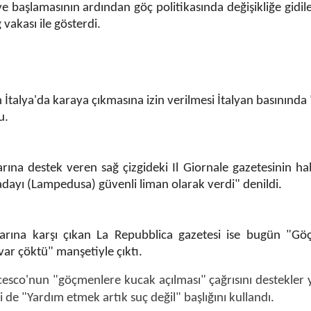
başlamasının ardından göç politikasında değişikliğe gidil
 vakası ile gösterdi.
İtalya'da karaya çıkmasına izin verilmesi İtalyan basınında
u.
alarına destek veren sağ çizgideki Il Giornale gazetesinin h
adayı (Lampedusa) güvenli liman olarak verdi" denildi.
kalarına karşı çıkan La Repubblica gazetesi ise bugün "G
ar çöktü" manşetiyle çıktı.
ancesco'nun "göçmenlere kucak açılması" çağrısını destekler 
 de "Yardım etmek artık suç değil" başlığını kullandı.