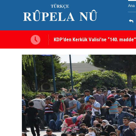
Ana 
Kerkük’te Kürt partilerden 7 maddelik o