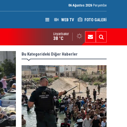
06 Ağustos 2026
Perşembe
WEB TV
FOTO GALERİ
Diyarbakır
ak: Silah bırakmayan gruplara terör yasası uygulanacak
38 °C
Bu Kategorideki Diğer Haberler