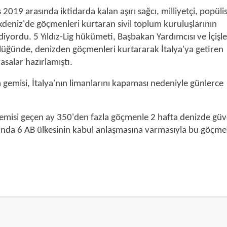
019 arasında iktidarda kalan aşırı sağcı, milliyetçi, popülis
kdeniz'de göçmenleri kurtaran sivil toplum kuruluşlarının
yordu. 5 Yıldız-Lig hükümeti, Başbakan Yardımcısı ve İçişle
lüğünde, denizden göçmenleri kurtararak İtalya'ya getiren
salar hazırlamıştı.
emisi, İtalya'nın limanlarını kapaması nedeniyle günlerce
emisi geçen ay 350'den fazla göçmenle 2 hafta denizde güv
unda 6 AB ülkesinin kabul anlaşmasına varmasıyla bu göçme