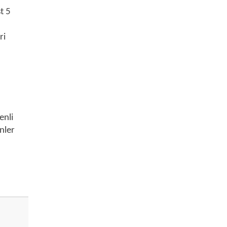
t 5
ri
enli
nler