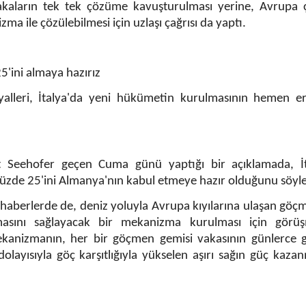
vakaların tek tek çözüme kavuşturulması yerine, Avrupa 
a ile çözülebilmesi için uzlaşı çağrısı da yaptı.
'ini almaya hazırız
yalleri, İtalya'da yeni hükümetin kurulmasının hemen er
t Seehofer geçen Cuma günü yaptığı bir açıklamada, İt
üzde 25'ini Almanya'nın kabul etmeye hazır olduğunu söyle
ı haberlerde de, deniz yoluyla Avrupa kıyılarına ulaşan göç
lmasını sağlayacak bir mekanizma kurulması için görüş
 mekanizmanın, her bir göçmen gemisi vakasının günlerce
layısıyla göç karşıtlığıyla yükselen aşırı sağın güç kaza