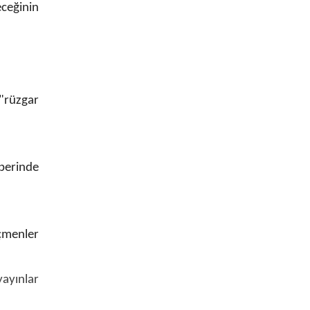
eceğinin
 "rüzgar
aberinde
öçmenler
yayınlar