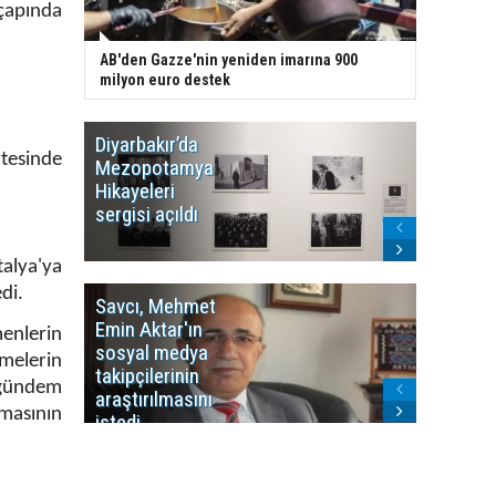
çapında
AB'den Gazze'nin yeniden imarına 900
milyon euro destek
Diyarbakır’da
WDR, Kü
tesinde
Mezopotamya
yayın y
Hikayeleri
Cosmo K
sergisi açıldı
program
sonlandı
alya'ya
di.
Savcı, Mehmet
Kürdist
Emin Aktar'ın
Bölgesi 
menlerin
sosyal medya
Washing
melerin
takipçilerinin
Gündem
 gündem
araştırılmasını
ile ilişkil
nmasının
istedi