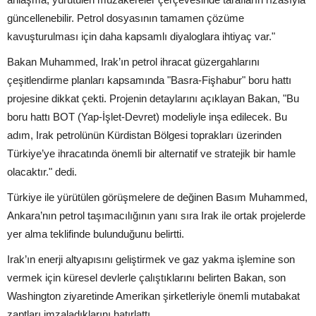
güncellenebilir. Petrol dosyasının tamamen çözüme
kavuşturulması için daha kapsamlı diyaloglara ihtiyaç var."
Bakan Muhammed, Irak’ın petrol ihracat güzergahlarını
çeşitlendirme planları kapsamında "Basra-Fişhabur" boru hattı
projesine dikkat çekti. Projenin detaylarını açıklayan Bakan, "Bu
boru hattı BOT (Yap-İşlet-Devret) modeliyle inşa edilecek. Bu
adım, Irak petrolünün Kürdistan Bölgesi toprakları üzerinden
Türkiye’ye ihracatında önemli bir alternatif ve stratejik bir hamle
olacaktır." dedi.
Türkiye ile yürütülen görüşmelere de değinen Basım Muhammed,
Ankara’nın petrol taşımacılığının yanı sıra Irak ile ortak projelerde
yer alma teklifinde bulunduğunu belirtti.
Irak’ın enerji altyapısını geliştirmek ve gaz yakma işlemine son
vermek için küresel devlerle çalıştıklarını belirten Bakan, son
Washington ziyaretinde Amerikan şirketleriyle önemli mutabakat
zaptları imzaladıklarını hatırlattı.