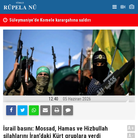
nın
Süleymaniye’de Komele karargahına saldırı
“Safları ne
sonuçlar d
12:40
05 Haziran 2026
İsrail basını: Mossad, Hamas ve Hizbullah
A+
silahlarını İran’daki Kürt gruplara verdi
A-