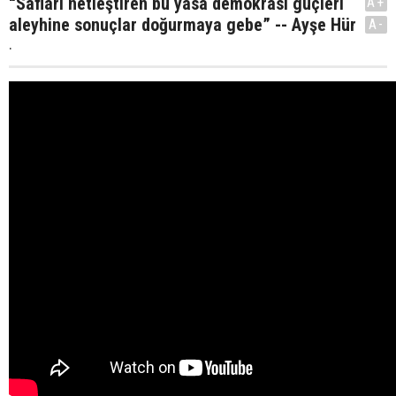
“Safları netleştiren bu yasa demokrasi güçleri
A+
aleyhine sonuçlar doğurmaya gebe” -- Ayşe Hür
A-
.