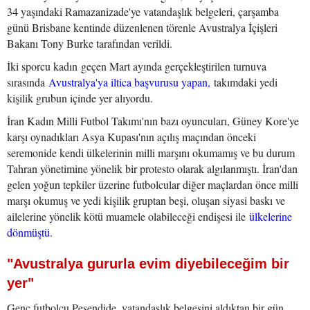
34 yaşındaki Ramazanizade'ye vatandaşlık belgeleri, çarşamba
günü Brisbane kentinde düzenlenen törenle Avustralya İçişleri
Bakanı Tony Burke tarafından verildi.
İki sporcu kadın geçen Mart ayında gerçekleştirilen turnuva
sırasında
Avustralya'ya iltica başvurusu yapan,
takımdaki yedi
kişilik grubun içinde yer alıyordu.
İran Kadın Milli Futbol Takımı'nın bazı oyuncuları, Güney Kore'ye
karşı oynadıkları Asya Kupası'nın açılış maçından önceki
seremonide kendi ülkelerinin milli marşını okumamış ve bu durum
Tahran yönetimine yönelik bir protesto olarak algılanmıştı. İran'dan
gelen yoğun tepkiler üzerine futbolcular diğer maçlardan önce milli
marşı okumuş ve yedi kişilik gruptan beşi, oluşan siyasi baskı ve
ailelerine yönelik kötü muamele olabileceği endişesi ile
ülkelerine
dönmüştü.
"Avustralya gururla evim diyebileceğim bir
yer"
Genç futbolcu Pesendide, vatandaşlık belgesini aldıktan bir gün