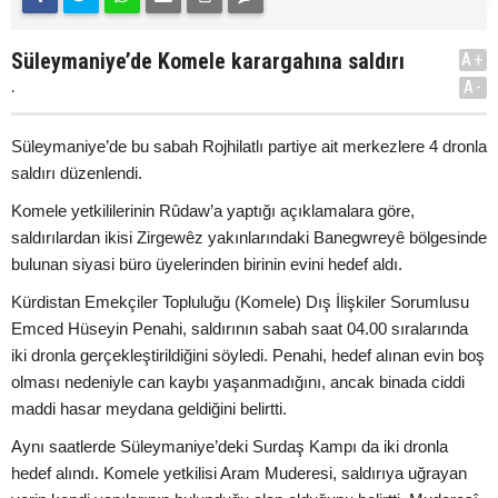
Süleymaniye’de Komele karargahına saldırı
A+
.
A-
Süleymaniye’de bu sabah Rojhilatlı partiye ait merkezlere 4 dronla
saldırı düzenlendi.
Komele yetkililerinin Rûdaw’a yaptığı açıklamalara göre,
saldırılardan ikisi Zirgewêz yakınlarındaki Banegwreyê bölgesinde
bulunan siyasi büro üyelerinden birinin evini hedef aldı.
Kürdistan Emekçiler Topluluğu (Komele) Dış İlişkiler Sorumlusu
Emced Hüseyin Penahi, saldırının sabah saat 04.00 sıralarında
iki dronla gerçekleştirildiğini söyledi. Penahi, hedef alınan evin boş
olması nedeniyle can kaybı yaşanmadığını, ancak binada ciddi
maddi hasar meydana geldiğini belirtti.
Aynı saatlerde Süleymaniye’deki Surdaş Kampı da iki dronla
hedef alındı. Komele yetkilisi Aram Muderesi, saldırıya uğrayan