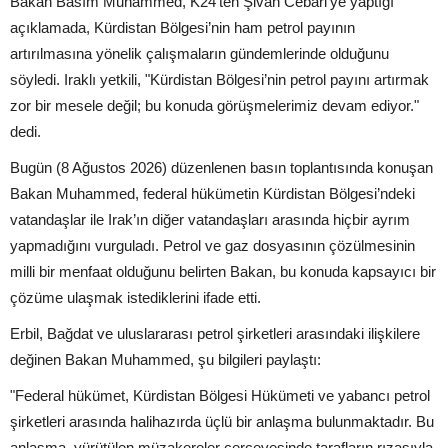
Bakan Basım Muhammed, K24’ten Şivan Cebari’ye yaptığı
açıklamada, Kürdistan Bölgesi’nin ham petrol payının
artırılmasına yönelik çalışmaların gündemlerinde olduğunu
söyledi. Iraklı yetkili, "Kürdistan Bölgesi’nin petrol payını artırmak
zor bir mesele değil; bu konuda görüşmelerimiz devam ediyor."
dedi.
Bugün (8 Ağustos 2026) düzenlenen basın toplantısında konuşan
Bakan Muhammed, federal hükümetin Kürdistan Bölgesi’ndeki
vatandaşlar ile Irak’ın diğer vatandaşları arasında hiçbir ayrım
yapmadığını vurguladı. Petrol ve gaz dosyasının çözülmesinin
milli bir menfaat olduğunu belirten Bakan, bu konuda kapsayıcı bir
çözüme ulaşmak istediklerini ifade etti.
Erbil, Bağdat ve uluslararası petrol şirketleri arasındaki ilişkilere
değinen Bakan Muhammed, şu bilgileri paylaştı:
"Federal hükümet, Kürdistan Bölgesi Hükümeti ve yabancı petrol
şirketleri arasında halihazırda üçlü bir anlaşma bulunmaktadır. Bu
anlaşma, yürütülen müzakereler çerçevesinde tarafların rızasıyla