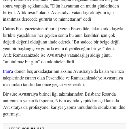
sonra yaptığı açıklamada, "Dün hayatımın en mutlu günlerinden
biriydi. Artık resmî olarak Avustralya vatandaşı olduğum için
inanılmaz derecede gururlu ve minnettarım" dedi
Cairns Post gazetesine röportaj veren Pesendide, takım arkadaşıyla
birlikte yaşadıkları her şeyden sonra bu anın kendileri için çok
değerli değerli olduğunu ifade ederek "Bu sadece bir belge değil,
yeni bir başlangıç ve gururla evim diyebileceğim bir yer" dedi.
Atife Ramazanizade ise Avustralya vatandaşlığı aldığı günü,
"unutulmaz bir gün" olarak nitelendirdi.
İran'a
dönen beş arkadaşlarının aksine Avustralya'da kalan ve iltica
taleplerinde ısrarcı olan Pesendide ve Ramazanizade'ye Avustralya
makamları tarafından önce geçici vize verildi.
Bir süre Avustralya birinci ligi takımlarından Brisbane Roar'da
antrenman yapan iki sporcu, Nisan ayında yaptıkları açıklamada
Avustralya'da profesyonel kariyer yapma umudunda olduklarını dile
getirmişti.