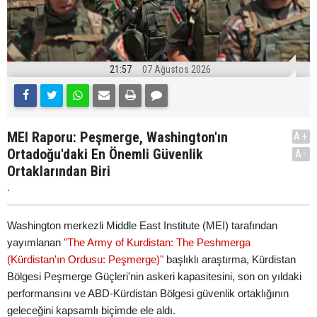
21:57
07 Ağustos 2026
MEI Raporu: Peşmerge, Washington'ın
A+
Ortadoğu'daki En Önemli Güvenlik
A-
Ortaklarından Biri
.
Washington merkezli Middle East Institute (MEI) tarafından
yayımlanan
"The Army of Kurdistan: The Peshmerga
(Kürdistan'ın Ordusu: Peşmerge)"
başlıklı araştırma, Kürdistan
Bölgesi Peşmerge Güçleri'nin askeri kapasitesini, son on yıldaki
performansını ve ABD-Kürdistan Bölgesi güvenlik ortaklığının
geleceğini kapsamlı biçimde ele aldı.