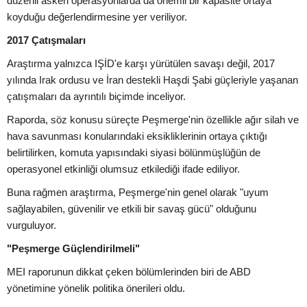
düzenli askeri operasyonlarda da önemli bir kapasite ortaya
koyduğu değerlendirmesine yer veriliyor.
2017 Çatışmaları
Araştırma yalnızca IŞİD'e karşı yürütülen savaşı değil, 2017
yılında Irak ordusu ve İran destekli Haşdi Şabi güçleriyle yaşanan
çatışmaları da ayrıntılı biçimde inceliyor.
Raporda, söz konusu süreçte Peşmerge'nin özellikle ağır silah ve
hava savunması konularındaki eksikliklerinin ortaya çıktığı
belirtilirken, komuta yapısındaki siyasi bölünmüşlüğün de
operasyonel etkinliği olumsuz etkilediği ifade ediliyor.
Buna rağmen araştırma, Peşmerge'nin genel olarak "uyum
sağlayabilen, güvenilir ve etkili bir savaş gücü" olduğunu
vurguluyor.
"Peşmerge Güçlendirilmeli"
MEI raporunun dikkat çeken bölümlerinden biri de ABD
yönetimine yönelik politika önerileri oldu.