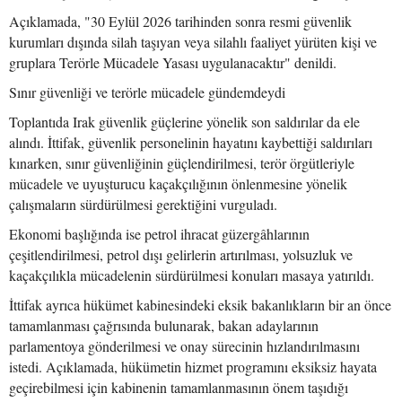
Açıklamada, "30 Eylül 2026 tarihinden sonra resmi güvenlik
kurumları dışında silah taşıyan veya silahlı faaliyet yürüten kişi ve
gruplara Terörle Mücadele Yasası uygulanacaktır" denildi.
Sınır güvenliği ve terörle mücadele gündemdeydi
Toplantıda Irak güvenlik güçlerine yönelik son saldırılar da ele
alındı. İttifak, güvenlik personelinin hayatını kaybettiği saldırıları
kınarken, sınır güvenliğinin güçlendirilmesi, terör örgütleriyle
mücadele ve uyuşturucu kaçakçılığının önlenmesine yönelik
çalışmaların sürdürülmesi gerektiğini vurguladı.
Ekonomi başlığında ise petrol ihracat güzergâhlarının
çeşitlendirilmesi, petrol dışı gelirlerin artırılması, yolsuzluk ve
kaçakçılıkla mücadelenin sürdürülmesi konuları masaya yatırıldı.
İttifak ayrıca hükümet kabinesindeki eksik bakanlıkların bir an önce
tamamlanması çağrısında bulunarak, bakan adaylarının
parlamentoya gönderilmesi ve onay sürecinin hızlandırılmasını
istedi. Açıklamada, hükümetin hizmet programını eksiksiz hayata
geçirebilmesi için kabinenin tamamlanmasının önem taşıdığı