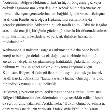
"Kürdistan Bölgesi Hükümeti, Irak’ın hiçbir bölgesine gaz veya
elektrik sağlanmasına karşı değildir. Ancak bu tür düzenlemeler,
mevcut sözleşme çerçevelerine tam bağlılık içinde ve asıl sözleşme
tarafı olan Kürdistan Bölgesi Hükümetinin resmi onayıyla
gerçekleştirilmelidir. Şirketlerin bu tek taraflı adımı, Erbil ile Bağdat
arasındaki enerji iş birliğinin güçlendiği olumlu bir dönemde atılmış
olup, kurumsal prosedürlere ve yerleşik ilişkilere haksız bir
müdahaledir."
Açıklamada, Kürdistan Bölgesi Hükümetinin daha önce kendi
enerji tesisleri için defalarca ek doğal gaz talebinde bulunduğu
ancak bu taleplerin karşılanmadığı hatırlatıldı. Şirketlerin, bölge
halkının ve Irak’ın genel elektrik ihtiyacını karşılamak için
Kürdistan Bölgesi Hükümeti ile koordinasyon kurmak yerine tek
taraflı hareket etmesinin "kamu yararına hizmet etmediği" ve ciddi
bir endişe kaynağı olduğu belirtildi.
Hükümet, şirketlerin resmi açıklamasında yer alan ve "Kürdistan
Bölgesi Hükümetine desteklerinden dolayı teşekkür edilen" kısmı
da sert bir dille yalanladı. Açıklamada, "Hükümetimiz bu adıma ne
onay vermiş ne de izin vermiştir. Dolayısıyla Erbil’in bu kararı