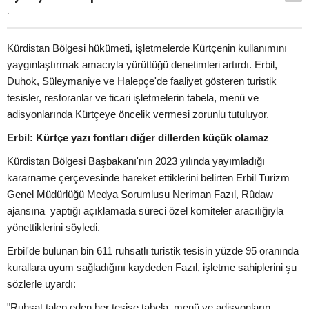
.
Kürdistan Bölgesi hükümeti, işletmelerde Kürtçenin kullanımını
yaygınlaştırmak amacıyla yürüttüğü denetimleri artırdı. Erbil,
Duhok, Süleymaniye ve Halepçe'de faaliyet gösteren turistik
tesisler, restoranlar ve ticari işletmelerin tabela, menü ve
adisyonlarında Kürtçeye öncelik vermesi zorunlu tutuluyor.
Erbil: Kürtçe yazı fontları diğer dillerden küçük olamaz
Kürdistan Bölgesi Başbakanı'nın 2023 yılında yayımladığı
kararname çerçevesinde hareket ettiklerini belirten Erbil Turizm
Genel Müdürlüğü Medya Sorumlusu Neriman Fazıl, Rûdaw
ajansına yaptığı açıklamada süreci özel komiteler aracılığıyla
yönettiklerini söyledi.
Erbil'de bulunan bin 611 ruhsatlı turistik tesisin yüzde 95 oranında
kurallara uyum sağladığını kaydeden Fazıl, işletme sahiplerini şu
sözlerle uyardı:
"Ruhsat talep eden her tesise tabela, menü ve adisyonların