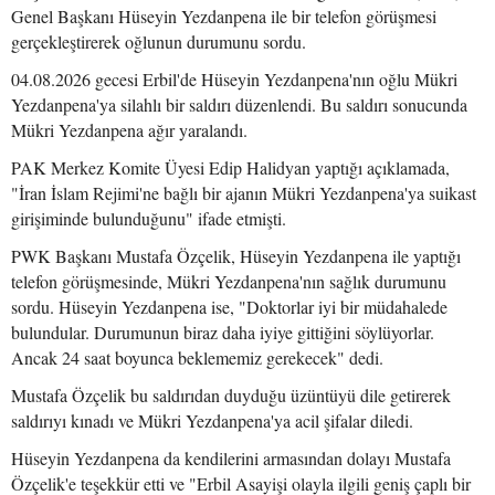
Genel Başkanı Hüseyin Yezdanpena ile bir telefon görüşmesi
gerçekleştirerek oğlunun durumunu sordu.
04.08.2026 gecesi Erbil'de Hüseyin Yezdanpena'nın oğlu Mükri
Yezdanpena'ya silahlı bir saldırı düzenlendi. Bu saldırı sonucunda
Mükri Yezdanpena ağır yaralandı.
PAK Merkez Komite Üyesi Edip Halidyan yaptığı açıklamada,
"İran İslam Rejimi'ne bağlı bir ajanın Mükri Yezdanpena'ya suikast
girişiminde bulunduğunu" ifade etmişti.
PWK Başkanı Mustafa Özçelik, Hüseyin Yezdanpena ile yaptığı
telefon görüşmesinde, Mükri Yezdanpena'nın sağlık durumunu
sordu. Hüseyin Yezdanpena ise, "Doktorlar iyi bir müdahalede
bulundular. Durumunun biraz daha iyiye gittiğini söylüyorlar.
Ancak 24 saat boyunca beklememiz gerekecek" dedi.
Mustafa Özçelik bu saldırıdan duyduğu üzüntüyü dile getirerek
saldırıyı kınadı ve Mükri Yezdanpena'ya acil şifalar diledi.
Hüseyin Yezdanpena da kendilerini armasından dolayı Mustafa
Özçelik'e teşekkür etti ve "Erbil Asayişi olayla ilgili geniş çaplı bir