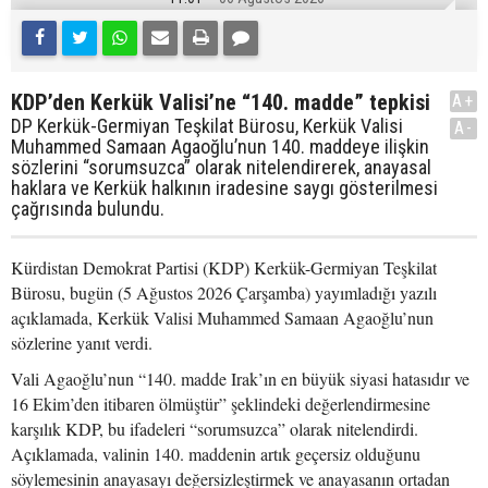
KDP’den Kerkük Valisi’ne “140. madde” tepkisi
A+
DP Kerkük-Germiyan Teşkilat Bürosu, Kerkük Valisi
A-
Muhammed Samaan Agaoğlu’nun 140. maddeye ilişkin
sözlerini “sorumsuzca” olarak nitelendirerek, anayasal
haklara ve Kerkük halkının iradesine saygı gösterilmesi
çağrısında bulundu.
Kürdistan Demokrat Partisi (KDP) Kerkük-Germiyan Teşkilat
Bürosu, bugün (5 Ağustos 2026 Çarşamba) yayımladığı yazılı
açıklamada, Kerkük Valisi Muhammed Samaan Agaoğlu’nun
sözlerine yanıt verdi.
Vali Agaoğlu’nun “140. madde Irak’ın en büyük siyasi hatasıdır ve
16 Ekim’den itibaren ölmüştür” şeklindeki değerlendirmesine
karşılık KDP, bu ifadeleri “sorumsuzca” olarak nitelendirdi.
Açıklamada, valinin 140. maddenin artık geçersiz olduğunu
söylemesinin anayasayı değersizleştirmek ve anayasanın ortadan