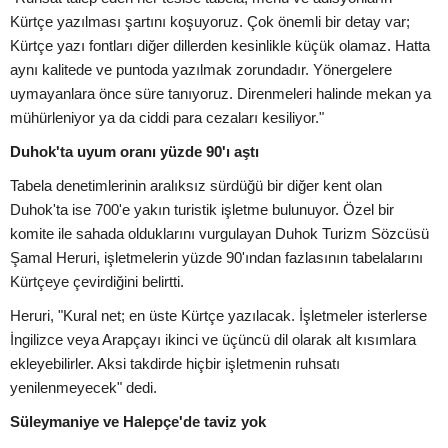
Kürtçe yazılması şartını koşuyoruz. Çok önemli bir detay var;
Kürtçe yazı fontları diğer dillerden kesinlikle küçük olamaz. Hatta
aynı kalitede ve puntoda yazılmak zorundadır. Yönergelere
uymayanlara önce süre tanıyoruz. Direnmeleri halinde mekan ya
mühürleniyor ya da ciddi para cezaları kesiliyor."
Duhok'ta uyum oranı yüzde 90'ı aştı
Tabela denetimlerinin aralıksız sürdüğü bir diğer kent olan
Duhok'ta ise 700'e yakın turistik işletme bulunuyor. Özel bir
komite ile sahada olduklarını vurgulayan Duhok Turizm Sözcüsü
Şamal Heruri, işletmelerin yüzde 90'ından fazlasının tabelalarını
Kürtçeye çevirdiğini belirtti.
Heruri, "Kural net; en üste Kürtçe yazılacak. İşletmeler isterlerse
İngilizce veya Arapçayı ikinci ve üçüncü dil olarak alt kısımlara
ekleyebilirler. Aksi takdirde hiçbir işletmenin ruhsatı
yenilenmeyecek" dedi.
Süleymaniye ve Halepçe'de taviz yok