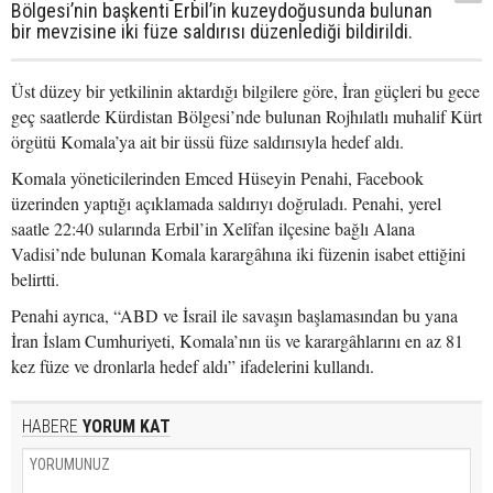
Bölgesi’nin başkenti Erbil’in kuzeydoğusunda bulunan
bir mevzisine iki füze saldırısı düzenlediği bildirildi.
Üst düzey bir yetkilinin aktardığı bilgilere göre, İran güçleri bu gece
geç saatlerde Kürdistan Bölgesi’nde bulunan Rojhılatlı muhalif Kürt
örgütü Komala’ya ait bir üssü füze saldırısıyla hedef aldı.
Komala yöneticilerinden Emced Hüseyin Penahi, Facebook
üzerinden yaptığı açıklamada saldırıyı doğruladı. Penahi, yerel
saatle 22:40 sularında Erbil’in Xelîfan ilçesine bağlı Alana
Vadisi’nde bulunan Komala karargâhına iki füzenin isabet ettiğini
belirtti.
Penahi ayrıca, “ABD ve İsrail ile savaşın başlamasından bu yana
İran İslam Cumhuriyeti, Komala’nın üs ve karargâhlarını en az 81
kez füze ve dronlarla hedef aldı” ifadelerini kullandı.
HABERE
YORUM KAT