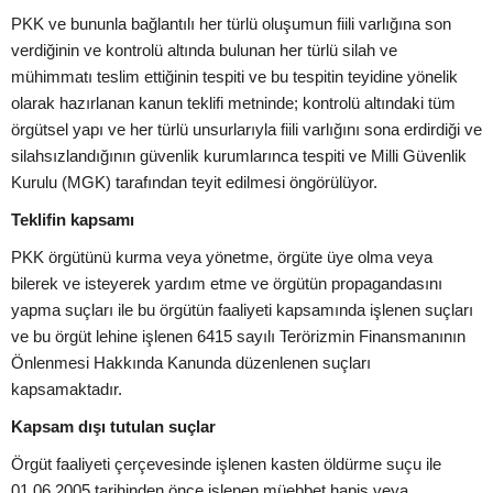
PKK ve bununla bağlantılı her türlü oluşumun fiili varlığına son
verdiğinin ve kontrolü altında bulunan her türlü silah ve
mühimmatı teslim ettiğinin tespiti ve bu tespitin teyidine yönelik
olarak hazırlanan kanun teklifi metninde; kontrolü altındaki tüm
örgütsel yapı ve her türlü unsurlarıyla fiili varlığını sona erdirdiği ve
silahsızlandığının güvenlik kurumlarınca tespiti ve Milli Güvenlik
Kurulu (MGK) tarafından teyit edilmesi öngörülüyor.
Teklifin kapsamı
PKK örgütünü kurma veya yönetme, örgüte üye olma veya
bilerek ve isteyerek yardım etme ve örgütün propagandasını
yapma suçları ile bu örgütün faaliyeti kapsamında işlenen suçları
ve bu örgüt lehine işlenen 6415 sayılı Terörizmin Finansmanının
Önlenmesi Hakkında Kanunda düzenlenen suçları
kapsamaktadır.
Kapsam dışı tutulan suçlar
Örgüt faaliyeti çerçevesinde işlenen kasten öldürme suçu ile
01.06.2005 tarihinden önce işlenen müebbet hapis veya