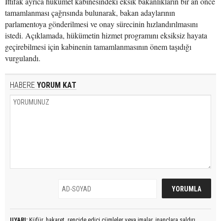
İttifak ayrıca hükümet kabinesindeki eksik bakanlıkların bir an önce
tamamlanması çağrısında bulunarak, bakan adaylarının
parlamentoya gönderilmesi ve onay sürecinin hızlandırılmasını
istedi. Açıklamada, hükümetin hizmet programını eksiksiz hayata
geçirebilmesi için kabinenin tamamlanmasının önem taşıdığı
vurgulandı.
HABERE
YORUM KAT
UYARI:
Küfür, hakaret, rencide edici cümleler veya imalar, inançlara saldırı