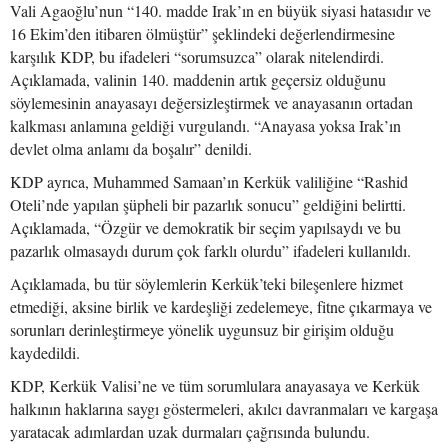
Vali Agaoğlu’nun “140. madde Irak’ın en büyük siyasi hatasıdır ve
16 Ekim’den itibaren ölmüştür” şeklindeki değerlendirmesine
karşılık KDP, bu ifadeleri “sorumsuzca” olarak nitelendirdi.
Açıklamada, valinin 140. maddenin artık geçersiz olduğunu
söylemesinin anayasayı değersizleştirmek ve anayasanın ortadan
kalkması anlamına geldiği vurgulandı. “Anayasa yoksa Irak’ın
devlet olma anlamı da boşalır” denildi.
KDP ayrıca, Muhammed Samaan’ın Kerkük valiliğine “Rashid
Oteli’nde yapılan şüpheli bir pazarlık sonucu” geldiğini belirtti.
Açıklamada, “Özgür ve demokratik bir seçim yapılsaydı ve bu
pazarlık olmasaydı durum çok farklı olurdu” ifadeleri kullanıldı.
Açıklamada, bu tür söylemlerin Kerkük’teki bileşenlere hizmet
etmediği, aksine birlik ve kardeşliği zedelemeye, fitne çıkarmaya ve
sorunları derinleştirmeye yönelik uygunsuz bir girişim olduğu
kaydedildi.
KDP, Kerkük Valisi’ne ve tüm sorumlulara anayasaya ve Kerkük
halkının haklarına saygı göstermeleri, akılcı davranmaları ve kargaşa
yaratacak adımlardan uzak durmaları çağrısında bulundu.