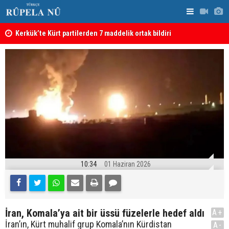
Kerkük’te Kürt partilerden 7 maddelik ortak bildiri
Irak: Silah
10:34
01 Haziran 2026
İran, Komala’ya ait bir üssü füzelerle hedef aldı
A+
İran’ın, Kürt muhalif grup Komala’nın Kürdistan
A-