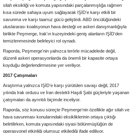
silah eksikliği ve komuta yapısındaki parçalanmışlığa rağmen
kısa sürede sahaya uyum sağlayarak IŞİD'e karşı etkili bir
savunma ve karşı taarruz gücü geliştirdi. ABD öncülüğündeki
uluslararası koalisyonun hava desteği ve askeri danışmanlığıyla
birlikte Peşmerge, Irak'ın kuzeyindeki geniş alanların IŞİD'den
temizlenmesinde belirleyici rol oynadı.
Raporda, Peşmerge'nin yalnızca terörle mücadelede değil,
düzenli askeri operasyonlarda da önemli bir kapasite ortaya
koyduğu değerlendirmesine yer veriliyor.
2017 Çatışmaları
Araştırma yalnızca IŞİD'e karşı yürütülen savaşı değil, 2017
yılında Irak ordusu ve İran destekli Haşdi Şabi güçleriyle yaşanan
çatışmaları da ayrıntılı biçimde inceliyor.
Raporda, söz konusu süreçte Peşmerge'nin özellikle ağır silah ve
hava savunması konularındaki eksikliklerinin ortaya çıktığı
belirtilirken, komuta yapısındaki siyasi bölünmüşlüğün de
operasyonel etkinliği olumsuz etkilediği ifade ediliyor.