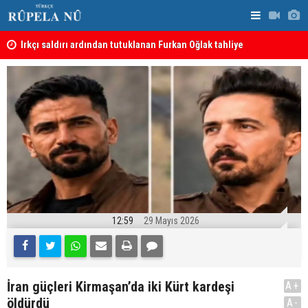
Irkçı saldırı ardından tutuklanan Furkan Oğlak tahliye
Haci Mahmu
edildi
birleştirme
12:59
29 Mayıs 2026
İran güçleri Kirmaşan’da iki Kürt kardeşi
A+
öldürdü
A-