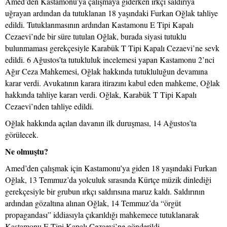
Amed’den Kastamonu’ya çalışmaya giderken ırkçı saldırıya
uğrayan ardından da tutuklanan 18 yaşındaki Furkan Oğlak tahliye
edildi. Tutuklanmasının ardından Kastamonu E Tipi Kapalı
Cezaevi’nde bir süre tutulan Oğlak, burada siyasi tutuklu
bulunmaması gerekçesiyle Karabük T Tipi Kapalı Cezaevi’ne sevk
edildi. 6 Ağustos’ta tutukluluk incelemesi yapan Kastamonu 2’nci
Ağır Ceza Mahkemesi, Oğlak hakkında tutukluluğun devamına
karar verdi. Avukatının karara itirazını kabul eden mahkeme, Oğlak
hakkında tahliye kararı verdi. Oğlak, Karabük T Tipi Kapalı
Cezaevi’nden tahliye edildi.
Oğlak hakkında açılan davanın ilk duruşması, 14 Ağustos’ta
görülecek.
Ne olmuştu?
Amed’den çalışmak için Kastamonu’ya giden 18 yaşındaki Furkan
Oğlak, 13 Temmuz’da yolculuk sırasında Kürtçe müzik dinlediği
gerekçesiyle bir grubun ırkçı saldırısına maruz kaldı. Saldırının
ardından gözaltına alınan Oğlak, 14 Temmuz’da “örgüt
propagandası” iddiasıyla çıkarıldığı mahkemece tutuklanarak
Kastamonu E Tipi Kapalı Cezaevi’ne gönderildi.