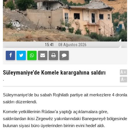
15:41
08 Ağustos 2026
Süleymaniye’de Komele karargahına saldırı
A+
.
A-
Süleymaniye’de bu sabah Rojhilatlı partiye ait merkezlere 4 dronla
saldırı düzenlendi.
Komele yetkililerinin Rûdaw’a yaptığı açıklamalara göre,
saldırılardan ikisi Zirgewêz yakınlarındaki Banegwreyê bölgesinde
bulunan siyasi büro üyelerinden birinin evini hedef aldı.