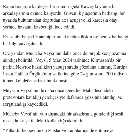
Raporlara göre kardeşler bir süredir Qela Kaweş köyünde bir
arkadaşlarının evinde kalıyordu. Güvenlik güçlerinin herhangi bir
uyarıda bulunmadan doğrudan ateş açtığı ve iki kardeşin olay
yerinde hayatını kaybettiği ifade edildi.
Ev sahibi Ferşad Hatemipur’un akıbetine ilişkin ise henüz herhangi
bir bilgi paylaşılmadı.
Öte yandan Mücteba Veysi’nin daha önce de birçok kez gözaltına
alındığı belirtildi. Veysi, 5 Mart 2024 tarihinde Kirmaşan’da bir
parkta Newroz hazırlıkları yaptığı sırada gözaltına alınmış, Kurdpa
İnsan Hakları Örgütü’nün verilerine göre 24 gün sonra 700 milyon
tümen kefaletle serbest bırakılmıştı.
Meysam Veysi’nin de daha önce Deredrêj Mahallesi’ndeki
protestolara katıldığı gerekçesiyle defalarca gözaltına alındığı ve
sorgulandığı kaydedildi.
Mücteba Veysi’nin yurt dışındaki bir arkadaşına gönderdiği sesli
mesajda ise şu ifadeleri kullandığı aktarıldı:
“Yıllardır her şeyimizin Farslar ve İranlılar içinde eritilmeye