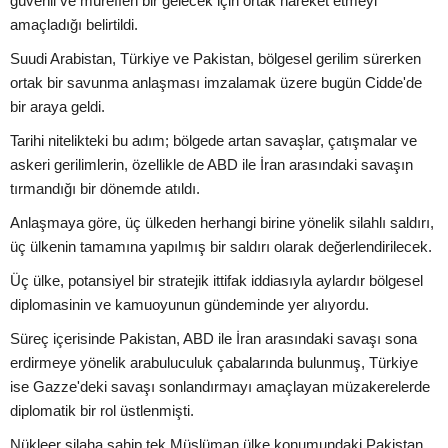
güvenli ve müreffeh bir gelecek için ortak hareket etmeyi”
amaçladığı belirtildi.
Suudi Arabistan, Türkiye ve Pakistan, bölgesel gerilim sürerken
ortak bir savunma anlaşması imzalamak üzere bugün Cidde'de
bir araya geldi.
Tarihi nitelikteki bu adım; bölgede artan savaşlar, çatışmalar ve
askeri gerilimlerin, özellikle de ABD ile İran arasındaki savaşın
tırmandığı bir dönemde atıldı.
Anlaşmaya göre, üç ülkeden herhangi birine yönelik silahlı saldırı,
üç ülkenin tamamına yapılmış bir saldırı olarak değerlendirilecek.
Üç ülke, potansiyel bir stratejik ittifak iddiasıyla aylardır bölgesel
diplomasinin ve kamuoyunun gündeminde yer alıyordu.
Süreç içerisinde Pakistan, ABD ile İran arasındaki savaşı sona
erdirmeye yönelik arabuluculuk çabalarında bulunmuş, Türkiye
ise Gazze'deki savaşı sonlandırmayı amaçlayan müzakerelerde
diplomatik bir rol üstlenmişti.
Nükleer silaha sahip tek Müslüman ülke konumundaki Pakistan