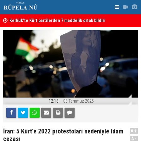
Kerkük’te Kürt partilerden 7 maddelik ortak bildiri
Irak: Silah
12:18
08 Temmuz 2025
İran: 5 Kürt’e 2022 protestoları nedeniyle idam
A+
cezası
A-