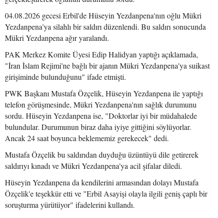
04.08.2026 gecesi Erbil'de Hüseyin Yezdanpena'nın oğlu Mükri
Yezdanpena'ya silahlı bir saldırı düzenlendi. Bu saldırı sonucunda
Mükri Yezdanpena ağır yaralandı.
PAK Merkez Komite Üyesi Edip Halidyan yaptığı açıklamada,
"İran İslam Rejimi'ne bağlı bir ajanın Mükri Yezdanpena'ya suikast
girişiminde bulunduğunu" ifade etmişti.
PWK Başkanı Mustafa Özçelik, Hüseyin Yezdanpena ile yaptığı
telefon görüşmesinde, Mükri Yezdanpena'nın sağlık durumunu
sordu. Hüseyin Yezdanpena ise, "Doktorlar iyi bir müdahalede
bulundular. Durumunun biraz daha iyiye gittiğini söylüyorlar.
Ancak 24 saat boyunca beklememiz gerekecek" dedi.
Mustafa Özçelik bu saldırıdan duyduğu üzüntüyü dile getirerek
saldırıyı kınadı ve Mükri Yezdanpena'ya acil şifalar diledi.
Hüseyin Yezdanpena da kendilerini armasından dolayı Mustafa
Özçelik'e teşekkür etti ve "Erbil Asayişi olayla ilgili geniş çaplı bir
soruşturma yürütüyor" ifadelerini kullandı.