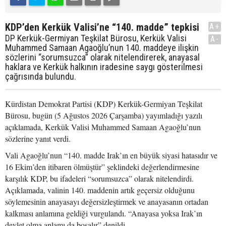
KDP’den Kerkük Valisi’ne “140. madde” tepkisi
A+
DP Kerkük-Germiyan Teşkilat Bürosu, Kerkük Valisi
A-
Muhammed Samaan Agaoğlu’nun 140. maddeye ilişkin
sözlerini “sorumsuzca” olarak nitelendirerek, anayasal
haklara ve Kerkük halkının iradesine saygı gösterilmesi
çağrısında bulundu.
Kürdistan Demokrat Partisi (KDP) Kerkük-Germiyan Teşkilat
Bürosu, bugün (5 Ağustos 2026 Çarşamba) yayımladığı yazılı
açıklamada, Kerkük Valisi Muhammed Samaan Agaoğlu’nun
sözlerine yanıt verdi.
Vali Agaoğlu’nun “140. madde Irak’ın en büyük siyasi hatasıdır ve
16 Ekim’den itibaren ölmüştür” şeklindeki değerlendirmesine
karşılık KDP, bu ifadeleri “sorumsuzca” olarak nitelendirdi.
Açıklamada, valinin 140. maddenin artık geçersiz olduğunu
söylemesinin anayasayı değersizleştirmek ve anayasanın ortadan
kalkması anlamına geldiği vurgulandı. “Anayasa yoksa Irak’ın
devlet olma anlamı da boşalır” denildi.