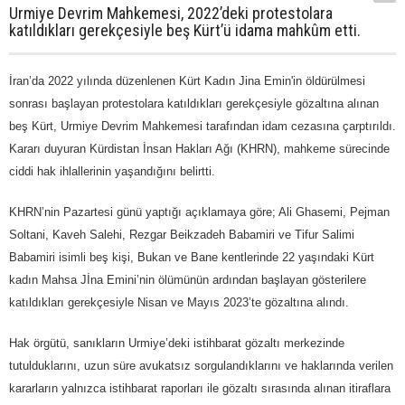
Urmiye Devrim Mahkemesi, 2022’deki protestolara
katıldıkları gerekçesiyle beş Kürt’ü idama mahkûm etti.
İran’da 2022 yılında düzenlenen Kürt Kadın Jina Emin'in öldürülmesi
sonrası başlayan protestolara katıldıkları gerekçesiyle gözaltına alınan
beş Kürt, Urmiye Devrim Mahkemesi tarafından idam cezasına çarptırıldı.
Kararı duyuran Kürdistan İnsan Hakları Ağı (KHRN), mahkeme sürecinde
ciddi hak ihlallerinin yaşandığını belirtti.
KHRN’nin Pazartesi günü yaptığı açıklamaya göre; Ali Ghasemi, Pejman
Soltani, Kaveh Salehi, Rezgar Beikzadeh Babamiri ve Tifur Salimi
Babamiri isimli beş kişi, Bukan ve Bane kentlerinde 22 yaşındaki Kürt
kadın Mahsa Jİna Emini’nin ölümünün ardından başlayan gösterilere
katıldıkları gerekçesiyle Nisan ve Mayıs 2023’te gözaltına alındı.
Hak örgütü, sanıkların Urmiye’deki istihbarat gözaltı merkezinde
tutulduklarını, uzun süre avukatsız sorgulandıklarını ve haklarında verilen
kararların yalnızca istihbarat raporları ile gözaltı sırasında alınan itiraflara