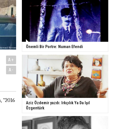
Önemli Bir Portre: Numan Efendi
A+
A-
, "2016
Aziz Özdemir yazdı: Irkçılık Ya Da Işıl
Özgentürk