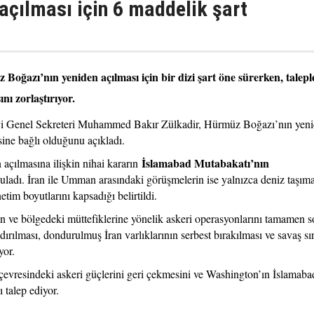
açılması için 6 maddelik şart
Boğazı’nın yeniden açılması için bir dizi şart öne sürerken, talepl
ı zorlaştırıyor.
i Genel Sekreteri Muhammed Bakır Zülkadir, Hürmüz Boğazı’nın yen
esine bağlı olduğunu açıkladı.
İslamabad Mutabakatı’nın
 açılmasına ilişkin nihai kararın
ladı. İran ile Umman arasındaki görüşmelerin ise yalnızca deniz taşıma
tim boyutlarını kapsadığı belirtildi.
an ve bölgedeki müttefiklerine yönelik askeri operasyonlarını tamamen 
ırılması, dondurulmuş İran varlıklarının serbest bırakılması ve savaş sı
yor.
 çevresindeki askeri güçlerini geri çekmesini ve Washington’ın İslamaba
talep ediyor.