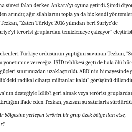
na süreci falan derken Ankara'yı oyuna getirdi. Şimdi diyo
erden arındır, ağır silahlarını topla ya da biz kendi yöntemle
Tezkan, "Zaten Türkiye 2016 yılından beri Suriye'de
uriye'yi terörist gruplardan temizlemeye çalışıyor" eleştiris
ekenleri Türkiye ordusunun yaptığını savunan Tezkan, "S
 yönetimine vereceğiz. IŞİD tehlikesi geçti de hala ölü hüc
üçleri sınırımızdan uzaklaştırıldı. ABD'nin himayesinde 
lib'deki radikal cihatçı militanlar kaldı" görüşünü dillendi
a'nın desteğiyle İdlib'i geri almak veya terörist gruplarda
ırdığını ifade eden Tezkan, yazısını şu satırlarla sürdürdü
 bölgesine yerleşen terörist bir grup özek bölge ilan etse,
ur?