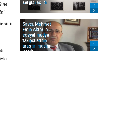
sergisi açıldı
program
line
sonlandı
e."
r sınır
Savcı, Mehmet
Kürdist
Emin Aktar'ın
Bölgesi 
sosyal medya
Washing
takipçilerinin
Gündem
araştırılmasını
ile ilişkil
 de
istedi
ıyla