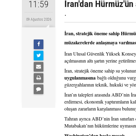
İran'dan Hürmüz'ün 
11:59
.
09 Ağustos 2026
İran, stratejik öneme sahip Hürmüz 
müzakerelerde anlaşmaya varılmasın
İran Ulusal Güvenlik Yüksek Konsey
açılmasının altı şartın yerine getirilm
İran, stratejik öneme sahip su yolunun
uygulanmasına
bağlı olduğunu vurgu
güzergahlarının teknik, hukuki ve yöne
İran’ın talepleri arasında ABD’nin İr
erdirmesi, ekonomik yaptırımların kald
oluşan zararların karşılanması bulunu
Tahran ayrıca ABD’nin İran sınırları
Mutabakatı’nın hükümlerine uymasını 
Washington’dan baskı mesajı