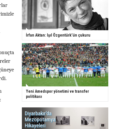
rlar
rimizle
i
İrfan Aktan: Işıl Özgentürk’ün çukuru
onuçta
reler
güneye
rdi.
n
Yeni Amedspor yönetimi ve transfer
politikası
:
Diyarbakır’da
WDR, Kü
Mezopotamya
yayın y
Hikayeleri
Cosmo K