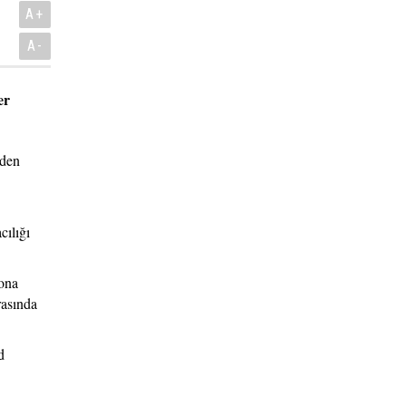
A+
A-
er
iden
cılığı
sona
rasında
d