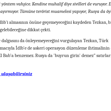
 yöntem vahşice. Kendine muhalif diye sivilleri de vuruyor. E
kı ayırmıyor. Tümüne terörist muamelesi yapıyor, Rusya da öyl
ib'i almasının önüne geçemeyeceğini kaydeden Tezkan, bi
elebileceğine dikkat çekti.
ç dalgasını da önleyemeyeceğini vurgulayan Tezkan, Türk
macıyla İdlb'e de askeri operasyon düzenleme ihtimalinin
 El Bab'a benzemez. Rusya da 'buyrun girin' demez" satırlar
ulaşabilirsiniz