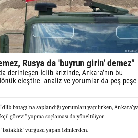
zemez, Rusya da 'buyrun girin' demez"
da derinleşen İdlib krizinde, Ankara'nın bu
dönük eleştirel analiz ve yorumlar da peş peşe
'İdlib batağı'na saplandığı yorumları yapılırken, Ankara'ya
ikçi' görevi" yapma suçlaması da yöneltiliyor.
'bataklık' vurgusu yapan isimlerden.