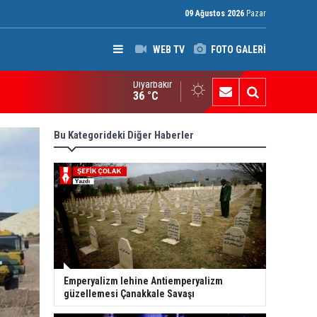
09 Ağustos 2026
Pazar
WEB TV
FOTO GALERİ
Diyarbakır
ci Mahmud: Başkan Barzani, Kürt saflarını birleştirmeye kararlı
36 °C
Bu Kategorideki Diğer Haberler
Emperyalizm lehine Antiemperyalizm
güzellemesi Çanakkale Savaşı