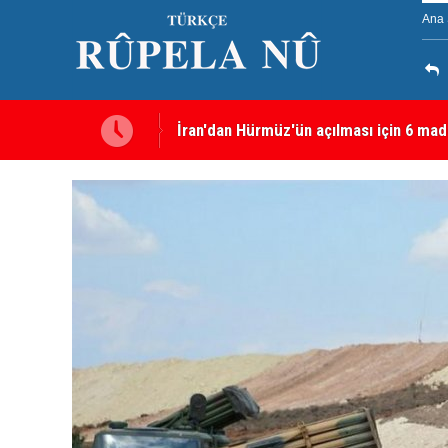
Ana 
İran'dan Hürmüz'ün açılması için 6 mad
Irkçı saldırı ardından tutuklanan Furkan