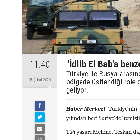
"İdlib El Bab'a ben
11:40
Türkiye ile Rusya arasın
bölgede üstlendiği role 
05 Şubat 2020
geliyor.
Haber Merkezi
- Türkiye'nin 
yılından beri Suriye'de 'temizl
T24 yazarı Mehmet Tezkan da, 