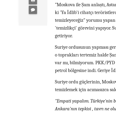
"Moskova ile Şam anlaştı, Asta
ki 'Ya İdlib'i cihatçı teröristl
temizleyeceğiz" yorumu yapan 
'temizlikçi' görevini yapıyor. S
getiriyor.
Suriye ordusunun yapması ger
o toprakları tertemiz halde Şam
var mı, bilmiyorum. PKK/PYD g
petrol bölgesine indi. Geriye İd
Suriye ordu güçlerinin, Moskov
temizlemek için acımasızca sald
"Empati yapalım. Türkiye'nin bir
Ankara'nın tepkisi , tavrı ne ol