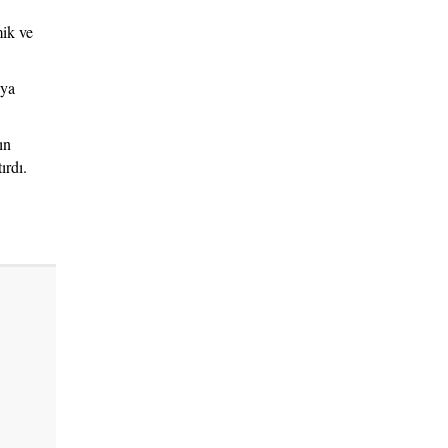
ik ve
aya
ın
ırdı.