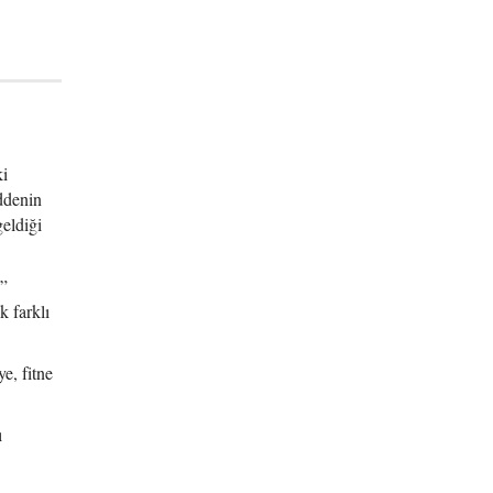
ki
ddenin
eldiği
u”
k farklı
e, fitne
ı