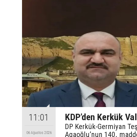
KDP’den Kerkük Val
11:01
DP Kerkük-Germiyan Te
Agaoğlu’nun 140. maddey
06 Ağustos 2026