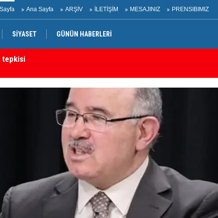
Sayfa
Ana Sayfa
ARŞİV
İLETİŞİM
MESAJINIZ
PRENSIBIMIZ
SİYASET
GÜNÜN HABERLERİ
rtak bildiri
Ir