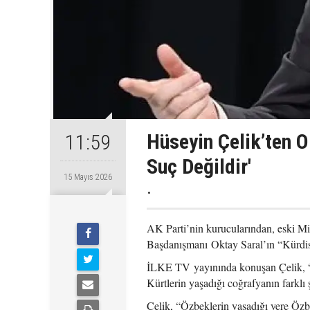
Hüseyin Çelik’ten O
11:59
Suç Değildir'
15 Mayıs 2026
.
AK Parti’nin kurucularından, eski Mi
Başdanışmanı Oktay Saral’ın “Kürdista
İLKE TV yayınında konuşan Çelik, “Kü
Kürtlerin yaşadığı coğrafyanın farklı
Çelik, “Özbeklerin yaşadığı yere Özb