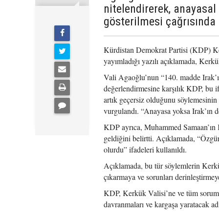
nitelendirerek, anayasal
gösterilmesi çağrısında
Kürdistan Demokrat Partisi (KDP) K
yayımladığı yazılı açıklamada, Kerk
Vali Agaoğlu’nun “140. madde Irak’ın
değerlendirmesine karşılık KDP, bu i
artık geçersiz olduğunu söylemesinin
vurgulandı. “Anayasa yoksa Irak’ın de
KDP ayrıca, Muhammed Samaan’ın Kerk
geldiğini belirtti. Açıklamada, “Özgü
olurdu” ifadeleri kullanıldı.
Açıklamada, bu tür söylemlerin Kerkük
çıkarmaya ve sorunları derinleştirmey
KDP, Kerkük Valisi’ne ve tüm sorumlu
davranmaları ve kargaşa yaratacak ad