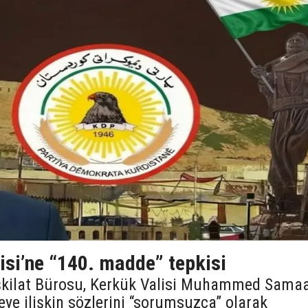
isi’ne “140. madde” tepkisi
şkilat Bürosu, Kerkük Valisi Muhammed Sama
e ilişkin sözlerini “sorumsuzca” olarak