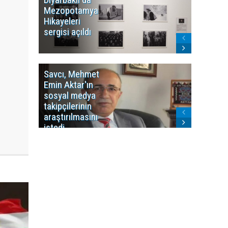
Mezopotamya
yayın y
Hikayeleri
Cosmo K
sergisi açıldı
program
sonlandı
Savcı, Mehmet
Kürdist
Emin Aktar'ın
Bölgesi 
sosyal medya
Washing
takipçilerinin
Gündem
araştırılmasını
ile ilişkil
istedi