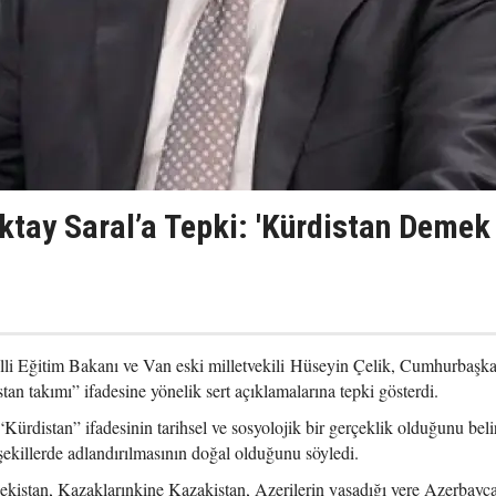
ktay Saral’a Tepki: 'Kürdistan Demek
lli Eğitim Bakanı ve Van eski milletvekili Hüseyin Çelik, Cumhurbaşka
n takımı” ifadesine yönelik sert açıklamalarına tepki gösterdi.
rdistan” ifadesinin tarihsel ve sosyolojik bir gerçeklik olduğunu belir
 şekillerde adlandırılmasının doğal olduğunu söyledi.
ekistan, Kazaklarınkine Kazakistan, Azerilerin yaşadığı yere Azerbayca