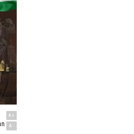
A+
an
A-