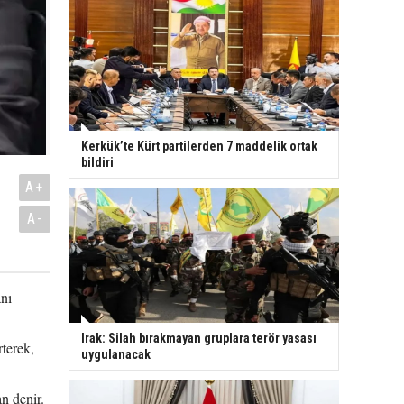
Kerkük’te Kürt partilerden 7 maddelik ortak
bildiri
A+
A-
nı
Irak: Silah bırakmayan gruplara terör yasası
terek,
uygulanacak
n denir.