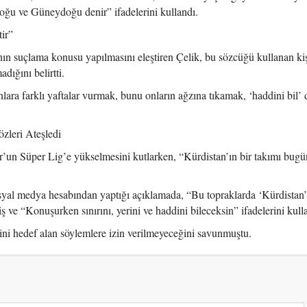
Doğu ve Güneydoğu denir” ifadelerini kullandı.
ir”
ın suçlama konusu yapılmasını eleştiren Çelik, bu sözcüğü kullanan kiş
dığını belirtti.
nlara farklı yaftalar vurmak, bunu onların ağzına tıkamak, ‘haddini bil
zleri Ateşledi
’un Süper Lig’e yükselmesini kutlarken, “Kürdistan’ın bir takımı bug
syal medya hesabından yaptığı açıklamada, “Bu topraklarda ‘Kürdistan’ 
 ve “Konuşurken sınırını, yerini ve haddini bileceksin” ifadelerini kull
iğini hedef alan söylemlere izin verilmeyeceğini savunmuştu.