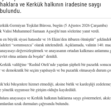
 haklara ve Kerkük halkının iradesine saygı
 bulundu.
erkük-Germiyan Teşkilat Bürosu, bugün (5 Ağustos 2026 Çarşamba)
ük Valisi Muhammed Samaan Agaoğlu’nun sözlerine yanıt verdi.
 en büyük siyasi hatasıdır ve 16 Ekim’den itibaren ölmüştür” şeklinde
fadeleri “sorumsuzca” olarak nitelendirdi. Açıklamada, valinin 140. ma
 anayasayı değersizleştirmek ve anayasanın ortadan kalkması anlamına g
vlet olma anlamı da boşalır” denildi.
ük valiliğine “Rashid Oteli’nde yapılan şüpheli bir pazarlık sonuc
r ve demokratik bir seçim yapılsaydı ve bu pazarlık olmasaydı durum ço
’teki bileşenlere hizmet etmediği, aksine birlik ve kardeşliği zedelemey
e yönelik uygunsuz bir girişim olduğu kaydedildi.
lara anayasaya ve Kerkük halkının haklarına saygı göstermeleri, akılc
ımlardan uzak durmaları çağrısında bulundu.