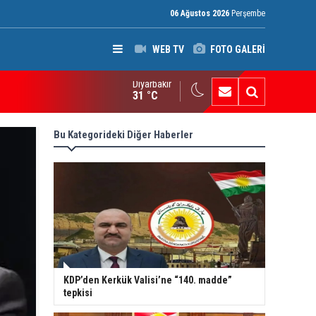
06 Ağustos 2026
Perşembe
WEB TV
FOTO GALERİ
Diyarbakır
ak: Silah bırakmayan gruplara terör yasası uygulanacak
31 °C
Bu Kategorideki Diğer Haberler
KDP’den Kerkük Valisi’ne “140. madde”
tepkisi