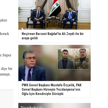
ilere
’ demek
Neçirvan Barzani Bağdat’ta Ali Zeydi ile bir
araya geldi
ün Süper
diye bir
anmıştı.
PWK Genel Başkanı Mustafa Özçelik, PAK
Genel Başkanı Hüseyin Yezdanpena’nın
Oğlu İçin Kendisiyle Görüştü
Diyarbakır’da
WDR, Kü