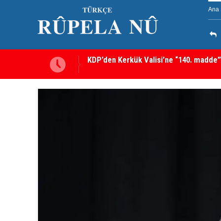
Ana 
Kerkük’te Kürt partilerden 7 maddelik o