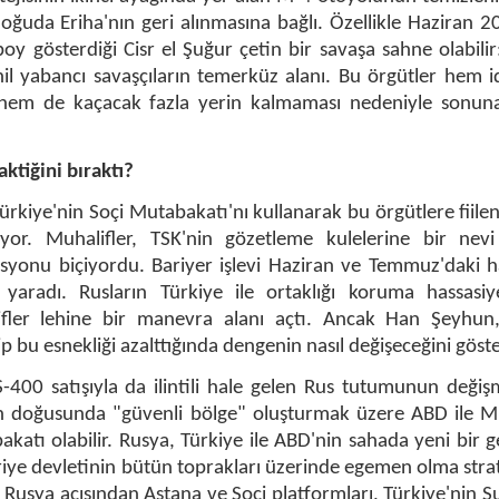
doğuda Eriha'nın geri alınmasına bağlı. Özellikle Haziran 
oy gösterdiği Cisr el Şuğur çetin bir savaşa sahne olabilir
l yabancı savaşçıların temerküz alanı. Bu örgütler hem i
 hem de kaçacak fazla yerin kalmaması nedeniyle sonun
ktiğini bıraktı?
ürkiye'nin Soçi Mutabakatı'nı kullanarak bu örgütlere fiile
yor. Muhalifler, TSK'nin gözetleme kulelerine bir nevi
yonu biçiyordu. Bariyer işlevi Haziran ve Temmuz'daki h
 yaradı. Rusların Türkiye ile ortaklığı koruma hassasiy
lifler lehine bir manevra alanı açtı. Ancak Han Şeyhun
 bu esnekliği azalttığında dengenin nasıl değişeceğini göste
S-400 satışıyla da ilintili hale gelen Rus tutumunun deği
'ın doğusunda "güvenli bölge" oluşturmak üzere ABD ile M
tı olabilir. Rusya, Türkiye ile ABD'nin sahada yeni bir g
riye devletinin bütün toprakları üzerinde egemen olma strat
 Rusya açısından Astana ve Soçi platformları, Türkiye'nin S