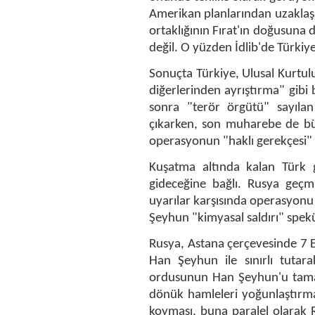
Amerikan planlarından uzaklaş
ortaklığının Fırat'ın doğusuna 
değil. O yüzden İdlib'de Türkiye
Sonuçta Türkiye, Ulusal Kurtul
diğerlerinden ayrıştırma" gibi
sonra "terör örgütü" sayılan
çıkarken, son muharebe de bütü
operasyonun "haklı gerekçesi" o
Kuşatma altında kalan Türk g
gideceğine bağlı. Rusya geçm
uyarılar karşısında operasyonu 
Şeyhun "kimyasal saldırı" spek
Rusya, Astana çerçevesinde 7 E
Han Şeyhun ile sınırlı tutar
ordusunun Han Şeyhun'u tama
dönük hamleleri yoğunlaştırm
koyması, buna paralel olarak 