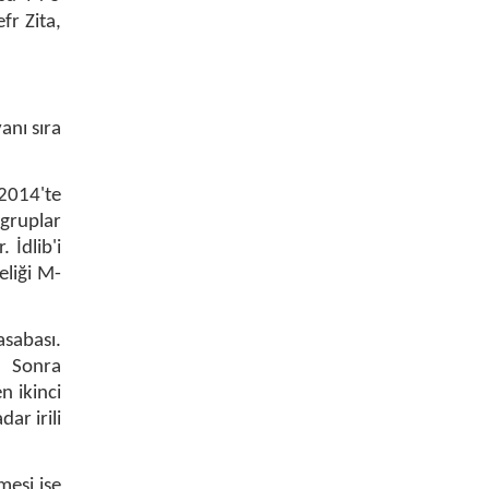
fr Zita,
anı sıra
 2014'te
 gruplar
 İdlib'i
eliği M-
sabası.
. Sonra
n ikinci
ar irili
mesi ise