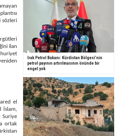
utamayan
lantısı
 sözleri
rgütleri
ini ilan
huriyet
Irak Petrol Bakanı: Kürdistan Bölgesi’nin
 yeniden
petrol payının artırılmasının önünde bir
engel yok
ared el
l İslam,
e Suriye
la ortak
ürkistan