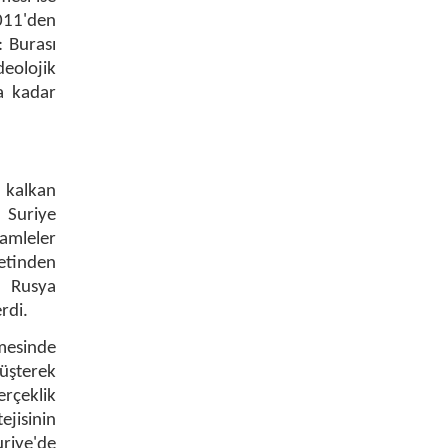
2011'den
: Burası
deolojik
a kadar
n kalkan
 Suriye
amleler
etinden
, Rusya
rdi.
şmesinde
üşterek
erçeklik
ejisinin
uriye'de