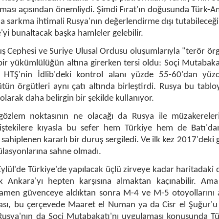
ması açısından önemliydi. Şimdi Fırat'ın doğusunda Türk-
da sarkma ihtimali Rusya'nın değerlendirme dışı tutabileceği 
'yi bunaltacak başka hamleler gelebilir.
uş Cephesi ve Suriye Ulusal Ordusu oluşumlarıyla "terör örg
 bir yükümlülüğün altına girerken tersi oldu: Soçi Mutabak
 HTŞ'nin İdlib'deki kontrol alanı yüzde 55-60'dan yüz
n örgütleri aynı çatı altında birleştirdi. Rusya bu tablo
larak daha belirgin bir şekilde kullanıyor.
özlem noktasının ne olacağı da Rusya ile müzakereleri
iştekilere kıyasla bu sefer hem Türkiye hem de Batı'da
sahiplenen kararlı bir duruş sergiledi. Ve ilk kez 2017'deki 
ülasyonlarına sahne olmadı.
ylül'de Türkiye'de yapılacak üçlü zirveye kadar haritadaki 
ak Ankara'yı hepten karşısına almaktan kaçınabilir. Ama
men güvenceye aldıktan sonra M-4 ve M-5 otoyollarını
ası, bu çerçevede Maaret el Numan ya da Cisr el Şuğur'u
Rusya'nın da Soçi Mutabakatı'nı uygulaması konusunda Tür