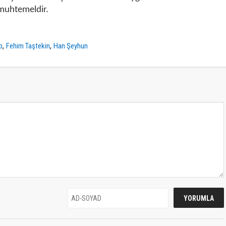
 muhtemeldir.
,
,
ib
Fehim Taştekin
Han Şeyhun