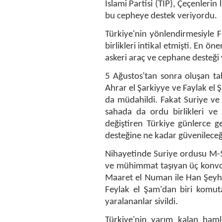
İslami Partisi (TİP), Çeçenleri
bu cepheye destek veriyordu.
Türkiye'nin yönlendirmesiyle F
birlikleri intikal etmişti. En 
askeri araç ve cephane desteği 
5 Ağustos'tan sonra oluşan tab
Ahrar el Şarkiyye ve Faylak el 
da müdahildi. Fakat Suriye ve 
sahada da ordu birlikleri ve 
değiştiren Türkiye günlerce g
desteğine ne kadar güvenileceği
Nihayetinde Suriye ordusu M-5
ve mühimmat taşıyan üç konvoy
Maaret el Numan ile Han Şeyhu
Feylak el Şam'dan biri komuta
yaralananlar sivildi.
Türkiye'nin yarım kalan ham