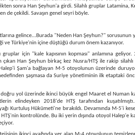
tikten sonra Han Şeyhun'a girdi. Silahlı gruplar Latamina, Ke
 de çekildi. Savaşın genel seyri böyle.
tlarına gelince...Burada "Neden Han Şeyhun?" sorusunun y
ği ve Türkiye'nin içine düştüğü durum önem kazanıyor.
 gruplar için "kale kapısının kopması" anlamına geliyor.
n çıkan Han Şeyhun birkaç kez Nusra/HTŞ ile rakip silahlı
a Halep'i Şam'a bağlayan M-5 otoyolunun üzerinde duruyor.
edefinden şaşmasa da Suriye yönetiminin ilk etaptaki önc
oğru yol üzerinde ikinci büyük engel Maaret el Numan ka
tlerin elindeyken 2018'de HTŞ tarafından kuşatılmıştı
ayağı Kurtuluş Hükümeti'ne bırakıldı. Devamında M-5'i kese
HTŞ'nin kontrolünde. Bu iki yerin dışında otoyol Halep'e kad
eçiyor.
ejisinin ikinci ayağında yer alan M-4 otoyolunun temizlen