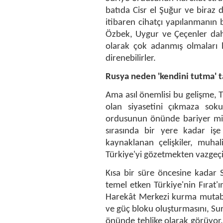
batıda Cisr el Şuğur ve biraz 
itibaren cihatçı yapılanmanın b
Özbek, Uygur ve Çeçenler dahi
olarak çok adanmış olmaları
direnebilirler.
Rusya neden 'kendini tutma' ta
Ama asıl önemlisi bu gelişme, T
olan siyasetini çıkmaza soku
ordusunun önünde bariyer mis
sırasında bir yere kadar işe
kaynaklanan çelişkiler, muha
Türkiye'yi gözetmekten vazgeçip
Kısa bir süre öncesine kadar 
temel etken Türkiye'nin Fırat
Harekât Merkezi kurma mutabaka
ve güç bloku oluşturmasını, Su
önünde tehlike olarak görüyor.