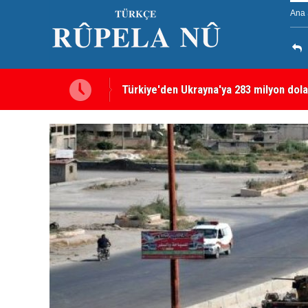
Ana 
Hürmüz Boğazı krizi: İran ABD'den tazm