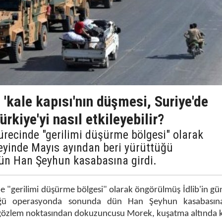
 'kale kapısı'nın düşmesi, Suriye'de
ürkiye'yi nasıl etkileyebilir?
ürecinde "gerilimi düşürme bölgesi" olarak
eyinde Mayıs ayından beri yürüttüğü
n Han Şeyhun kasabasına girdi.
e "gerilimi düşürme bölgesi" olarak öngörülmüş İdlib'in g
üğü operasyonda sonunda dün Han Şeyhun kasabasına
 gözlem noktasından dokuzuncusu Morek, kuşatma altında k