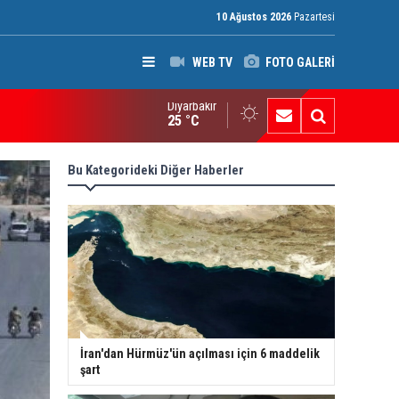
10 Ağustos 2026
Pazartesi
WEB TV
FOTO GALERİ
Diyarbakır
an'dan Hürmüz'ün açılması için 6 maddelik şart
25 °C
Bu Kategorideki Diğer Haberler
İran'dan Hürmüz'ün açılması için 6 maddelik
şart