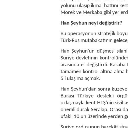
yolunu ulaşıp ikmal hattını kes
Morek ve Merkaba gibi yerlerden
Han Şeyhun neyi değiştirir?
Bu operasyonun stratejik boyu
Türk-Rus mutabakatının gelece
Han Şeyhun'un düşmesi silahlı
Suriye devletinin kontrolünde
arasında el değiştirdi. Kasab
tamamen kontrol altına alma h
5'i ulaşıma açmak.
Han Şeyhun'dan sonra kuzeye d
Burası Türkiye destekli örgü
uzlaşmayla kent HTŞ'nin sivil 
önemli durak Serakıp. Orası da 
ufaklı 10'un üzerinde yerden g
Suriye ordusunun harekât strat