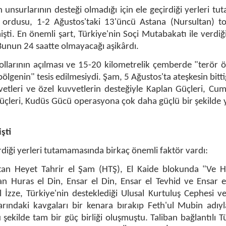
n unsurlarının desteği olmadığı için ele geçirdiği yerleri t
 ordusu, 1-2 Ağustos'taki 13'üncü Astana (Nursultan) top
mişti. En önemli şart, Türkiye'nin Soçi Mutabakatı ile verdiği
 Bunun 24 saatte olmayacağı aşikârdı.
ollarının açılması ve 15-20 kilometrelik çemberde "terör ö
bölgenin" tesis edilmesiydi. Şam, 5 Ağustos'ta ateşkesin bittiğ
tleri ve özel kuvvetlerin desteğiyle Kaplan Güçleri, Cum
üçleri, Kudüs Gücü operasyona çok daha güçlü bir şekilde
şti
rdiği yerleri tutamamasında birkaç önemli faktör vardı:
tutan Heyet Tahrir el Şam (HTŞ), El Kaide blokunda "Ve H
an Huras el Din, Ensar el Din, Ensar el Tevhid ve Ensar e
 İzze, Türkiye'nin desteklediği Ulusal Kurtuluş Cephesi v
larındaki kavgaları bir kenara bırakıp Feth'ul Mubin adıy
ekilde tam bir güç birliği oluşmuştu. Taliban bağlantılı T