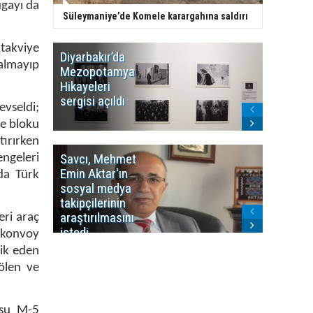
ugayı da
Süleymaniye’de Komele karargahına saldırı
 takviye
Diyarbakır’da
WDR, Kü
kalmayıp
Mezopotamya
yayın y
Hikayeleri
Cosmo K
sergisi açıldı
program
evseldi;
sonlandı
de bloku
tırırken
Savcı, Mehmet
Kürdist
ngeleri
Emin Aktar'ın
Bölgesi 
da Türk
sosyal medya
Washing
takipçilerinin
Gündem
araştırılmasını
ile ilişkil
ri araç
istedi
 konvoy
ik eden
ölen ve
usu M-5