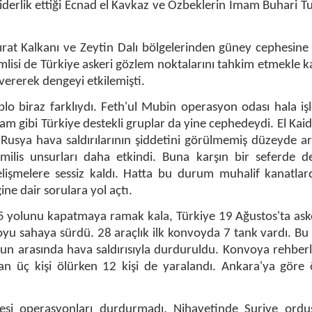
n liderlik ettiği Ecnad el Kavkaz ve Özbeklerin İmam Buhari T
ırat Kalkanı ve Zeytin Dalı bölgelerinden güney cephesine
önemlisi de Türkiye askeri gözlem noktalarını tahkim etmekle 
vererek dengeyi etkilemişti.
lo biraz farklıydı. Feth'ul Mubin operasyon odası hala işl
Şam gibi Türkiye destekli gruplar da yine cephedeydi. El Kai
Rusya hava saldırılarının şiddetini görülmemiş düzeyde ar
milis unsurları daha etkindi. Buna karşın bir seferde de
elişmelere sessiz kaldı. Hatta bu durum muhalif kanatlar
ne dair sorulara yol açtı.
 yolunu kapatmaya ramak kala, Türkiye 19 Ağustos'ta aske
u sahaya sürdü. 28 araçlık ilk konvoyda 7 tank vardı. Bu
n arasında hava saldırısıyla durduruldu. Konvoya rehberl
n üç kişi ölürken 12 kişi de yaralandı. Ankara'ya göre 
lesi operasyonları durdurmadı. Nihayetinde Suriye ord