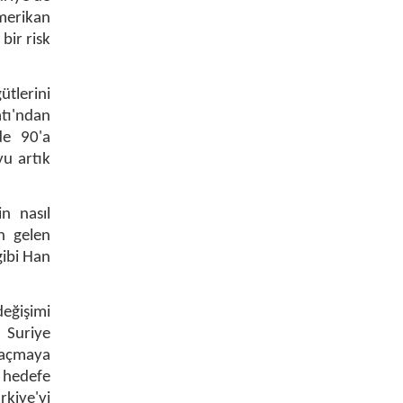
Amerikan
bir risk
ütlerini
atı'ndan
de 90'a
yu artık
n nasıl
n gelen
gibi Han
değişimi
 Suriye
 açmaya
 hedefe
kiye'yi