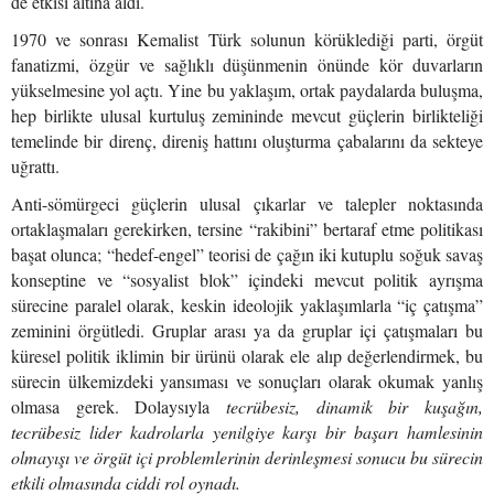
de etkisi altına aldı.
1970 ve sonrası Kemalist Türk solunun körüklediği parti, örgüt
fanatizmi, özgür ve sağlıklı düşünmenin önünde kör duvarların
yükselmesine yol açtı. Yine bu yaklaşım, ortak paydalarda buluşma,
hep birlikte ulusal kurtuluş zemininde mevcut güçlerin birlikteliği
temelinde bir direnç, direniş hattını oluşturma çabalarını da sekteye
uğrattı.
Anti-sömürgeci güçlerin ulusal çıkarlar ve talepler noktasında
ortaklaşmaları gerekirken, tersine “rakibini” bertaraf etme politikası
başat olunca; “hedef-engel” teorisi de çağın iki kutuplu soğuk savaş
konseptine ve “sosyalist blok” içindeki mevcut politik ayrışma
sürecine paralel olarak, keskin ideolojik yaklaşımlarla “iç çatışma”
zeminini örgütledi. Gruplar arası ya da gruplar içi çatışmaları bu
küresel politik iklimin bir ürünü olarak ele alıp değerlendirmek, bu
sürecin ülkemizdeki yansıması ve sonuçları olarak okumak yanlış
olmasa gerek. Dolaysıyla
tecrübesiz, dinamik bir kuşağın,
tecrübesiz lider kadrolarla yenilgiye karşı bir başarı hamlesinin
olmayışı ve örgüt içi problemlerinin derinleşmesi sonucu bu sürecin
etkili olmasında ciddi rol oynadı.