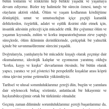
bütün tonlarını ve renklerini hep birlikte yaşadık ve yaşamaya
devam ediyoruz. Bizler toy halimizle bir sürecin öznesi, tanığı ve
olayların aktörü olduk. Ölüm ve yaşam kodlarının kördüğüme
dönüştüğü, umut ve umutsuzluğun içiçe geçtiği karanlık
dehlizlerden, özgürlük, adalet ve eşitlik iksirini elde etmek için,
insanlık ailesinin geleceği için mücadele ettik. Bir çoğumuz ölüm ve
yaşamın kıyısında, zulüm ve korku imparatorluğunun zirve yaptığı
süreçlerde, ölüm ikliminin derinliklerinde, çırılçıplak bir yalnızlık
içinde bir savunma/direnme sürecini yaşadık.
Doğrularıyla, yanlışlarıyla bir mücadele kuşağı olarak geçmişe dair
okumalarımız, ideolojik kalıplar ve egomuzun yaratmış olduğu
“korku, kaygı ve kuşku” duvarlarının ötesinde, bir bütün olarak
yapıcı, yaratıcı ve yol gösterici bir perspektifle kuşaklar arası köprü
olma işlevini yerine getirmekle yükümlüyüz.
Tarihsel ve ulusal sorumluluklarımız gereği dün, bugün ve yarınlara
dair söylenecek birkaç sözümüz, anlatılacak bir hikayemiz ve
haykırabileceğimiz ortak bir türkümüz olmalıdır.
Geçmiş zaman diliminde sorumluluklarımız gereği başarılarımız da,