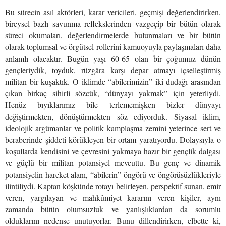
Bu sürecin asıl aktörleri, karar vericileri, geçmişi değerlendirirken,
bireysel bazlı savunma reflekslerinden vazgeçip bir bütün olarak
süreci okumaları, değerlendirmelerde bulunmaları ve bir bütün
olarak toplumsal ve örgütsel rollerini kamuoyuyla paylaşmaları daha
anlamlı olacaktır. Bugün yaşı 60-65 olan bir çoğumuz dünün
gençleriydik, toyduk, rüzgâra karşı depar atmayı içselleştirmiş
militan bir kuşaktık. O iklimde “abilerimizin” iki dudağı arasından
çıkan birkaç sihirli sözcük, “dünyayı yakmak” için yeterliydi.
Henüz bıyıklarımız bile terlememişken bizler dünyayı
değiştirmekten, dönüştürmekten söz ediyorduk. Siyasal iklim,
ideolojik argümanlar ve politik kamplaşma zemini yeterince sert ve
beraberinde şiddeti körükleyen bir ortam yaratıyordu. Dolaysıyla o
koşullarda kendisini ve çevresini yakmaya hazır bir gençlik dalgası
ve güçlü bir militan potansiyel mevcuttu. Bu genç ve dinamik
potansiyelin hareket alanı, “abilerin” öngörü ve öngörüsüzlükleriyle
ilintiliydi. Kaptan köşkünde rotayı belirleyen, perspektif sunan, emir
veren, yargılayan ve mahkûmiyet kararını veren kişiler, aynı
zamanda bütün olumsuzluk ve yanlışlıklardan da sorumlu
olduklarını nedense unutuyorlar. Bunu dillendirirken, elbette ki,