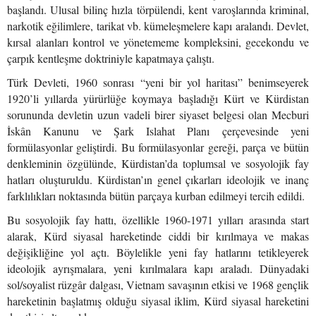
başlandı. Ulusal bilinç hızla törpülendi, kent varoşlarında kriminal,
narkotik eğilimlere, tarikat vb. kümeleşmelere kapı aralandı. Devlet,
kırsal alanları kontrol ve yönetememe kompleksini, gecekondu ve
çarpık kentleşme doktriniyle kapatmaya çalıştı.
Türk Devleti, 1960 sonrası “yeni bir yol haritası” benimseyerek
1920’li yıllarda yürürlüğe koymaya başladığı Kürt ve Kürdistan
sorununda devletin uzun vadeli birer siyaset belgesi olan Mecburi
İskân Kanunu ve Şark Islahat Planı çerçevesinde yeni
formülasyonlar geliştirdi. Bu formülasyonlar gereği, parça ve bütün
denkleminin özgülünde, Kürdistan’da toplumsal ve sosyolojik fay
hatları oluşturuldu. Kürdistan’ın genel çıkarları ideolojik ve inanç
farklılıkları noktasında bütün parçaya kurban edilmeyi tercih edildi.
Bu sosyolojik fay hattı, özellikle 1960-1971 yılları arasında start
alarak, Kürd siyasal hareketinde ciddi bir kırılmaya ve makas
değişikliğine yol açtı. Böylelikle yeni fay hatlarını tetikleyerek
ideolojik ayrışmalara, yeni kırılmalara kapı araladı. Dünyadaki
sol/soyalist rüzgâr dalgası, Vietnam savaşının etkisi ve 1968 gençlik
hareketinin başlatmış olduğu siyasal iklim, Kürd siyasal hareketini