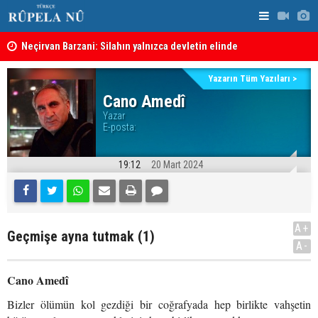
Neçirvan Barzani: Silahın yalnızca devletin elinde
KDP’den Ke
toplanması kararı uygulanmalı
Kürdistan Hükümeti'nden Kor Mor gazı tepkisi
Yazarın Tüm Yazıları >
Cano Amedî
Yazar
E-posta:
19:12
20 Mart 2024
A+
Geçmişe ayna tutmak (1)
A-
Cano Amedî
Bizler ölümün kol gezdiği bir coğrafyada hep birlikte vahşetin