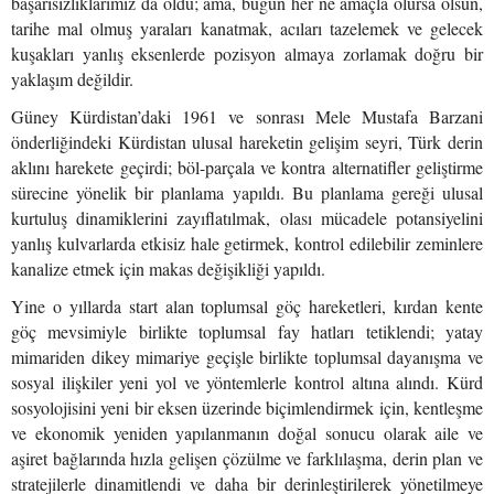
başarısızlıklarımız da oldu; ama, bugün her ne amaçla olursa olsun,
tarihe mal olmuş yaraları kanatmak, acıları tazelemek ve gelecek
kuşakları yanlış eksenlerde pozisyon almaya zorlamak doğru bir
yaklaşım değildir.
Güney Kürdistan’daki 1961 ve sonrası Mele Mustafa Barzani
önderliğindeki Kürdistan ulusal hareketin gelişim seyri, Türk derin
aklını harekete geçirdi; böl-parçala ve kontra alternatifler geliştirme
sürecine yönelik bir planlama yapıldı. Bu planlama gereği ulusal
kurtuluş dinamiklerini zayıflatılmak, olası mücadele potansiyelini
yanlış kulvarlarda etkisiz hale getirmek, kontrol edilebilir zeminlere
kanalize etmek için makas değişikliği yapıldı.
Yine o yıllarda start alan toplumsal göç hareketleri, kırdan kente
göç mevsimiyle birlikte toplumsal fay hatları tetiklendi; yatay
mimariden dikey mimariye geçişle birlikte toplumsal dayanışma ve
sosyal ilişkiler yeni yol ve yöntemlerle kontrol altına alındı. Kürd
sosyolojisini yeni bir eksen üzerinde biçimlendirmek için, kentleşme
ve ekonomik yeniden yapılanmanın doğal sonucu olarak aile ve
aşiret bağlarında hızla gelişen çözülme ve farklılaşma, derin plan ve
stratejilerle dinamitlendi ve daha bir derinleştirilerek yönetilmeye