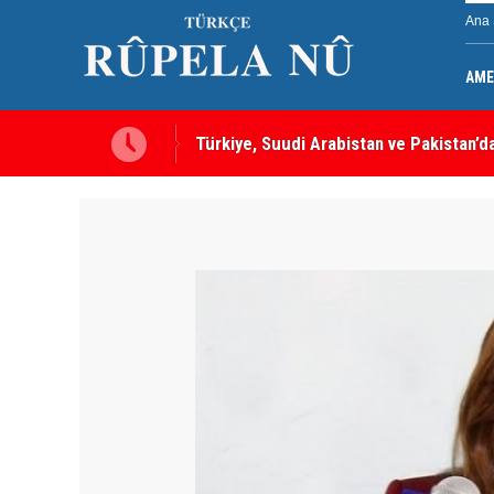
Ana 
AME
ırı, tüm üyelere yapılmış
MEI Raporu: Peşmerge, Washington'ın O