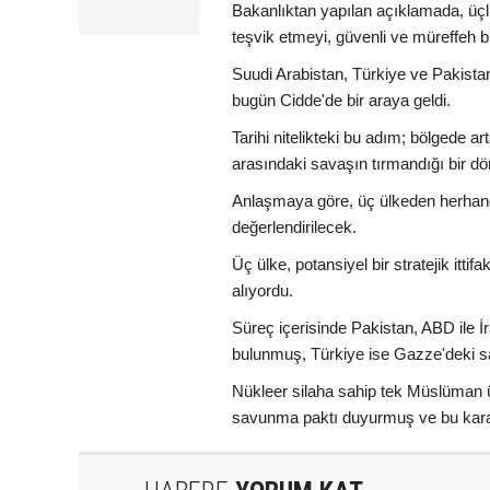
Bakanlıktan yapılan açıklamada, üçl
teşvik etmeyi, güvenli ve müreffeh bi
Suudi Arabistan, Türkiye ve Pakist
bugün Cidde'de bir araya geldi.
Tarihi nitelikteki bu adım; bölgede ar
arasındaki savaşın tırmandığı bir dö
Anlaşmaya göre, üç ülkeden herhangi b
değerlendirilecek.
Üç ülke, potansiyel bir stratejik it
alıyordu.
Süreç içerisinde Pakistan, ABD ile 
bulunmuş, Türkiye ise Gazze'deki sa
Nükleer silaha sahip tek Müslüman ü
savunma paktı duyurmuş ve bu karar