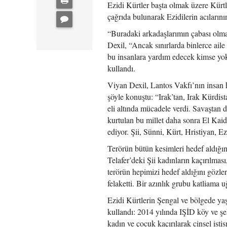
Ezidi Kürtler başta olmak üzere Kürtle
çağrıda bulunarak Ezidilerin acılarının
“Buradaki arkadaşlarımın çabası olma
Dexil, “Ancak sınırlarda binlerce ai
bu insanlara yardım edecek kimse yo
kullandı.
Viyan Dexil, Lantos Vakfı’nın insan ha
şöyle konuştu: “Irak’tan, Irak Kürdista
eli altında mücadele verdi. Savaştan 
kurtulan bu millet daha sonra El Kai
ediyor. Şii, Sünni, Kürt, Hristiyan,
Terörün bütün kesimleri hedef aldığını
Telafer’deki Şii kadınların kaçırılmas
terörün hepimizi hedef aldığını gözle
felaketti. Bir azınlık grubu katliama uğ
Ezidi Kürtlerin Şengal ve bölgede ya
kullandı: 2014 yılında IŞİD köy ve şe
kadın ve çocuk kaçırılarak cinsel isti