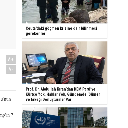
Ceuta'daki göçmen krizine dair bilinmesi
gerekenler
A+
A-
Prof. Dr. Abdullah Kıran’dan DEM Parti’ye:
Kürtçe Yok, Haklar Yok, Gündemde ‘Sümer
su’nun
ve Erkeği Dönüştürme’ Var
mp’ın 7