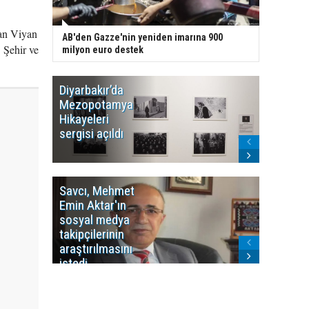
yan Viyan
AB'den Gazze'nin yeniden imarına 900
 Şehir ve
milyon euro destek
Diyarbakır’da
WDR, Kü
Mezopotamya
yayın y
Hikayeleri
Cosmo K
sergisi açıldı
program
sonlandı
Savcı, Mehmet
Kürdist
Emin Aktar'ın
Bölgesi 
sosyal medya
Washing
takipçilerinin
Gündem
araştırılmasını
ile ilişkil
istedi