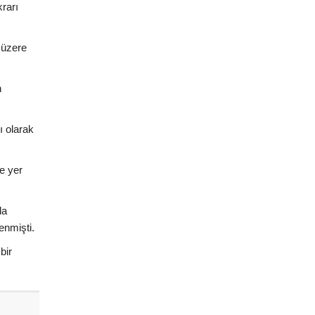
rarı
 üzere
n
ı olarak
de yer
da
enmişti.
bir