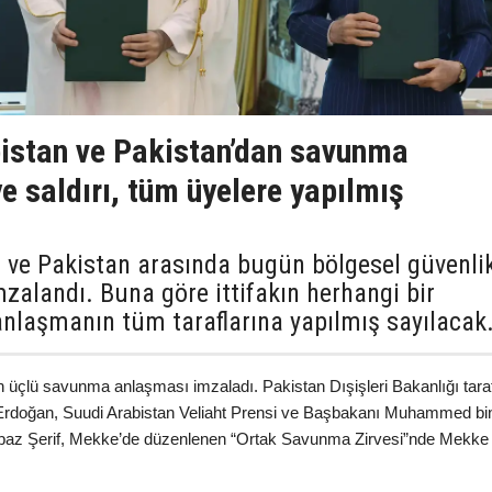
bistan ve Pakistan’dan savunma
e saldırı, tüm üyelere yapılmış
n ve Pakistan arasında bugün bölgesel güvenli
zalandı. Buna göre ittifakın herhangi bir
 anlaşmanın tüm taraflarına yapılmış sayılacak
n üçlü savunma anlaşması imzaladı. Pakistan Dışişleri Bakanlığı tara
Erdoğan, Suudi Arabistan Veliaht Prensi ve Başbakanı Muhammed bi
baz Şerif, Mekke’de düzenlenen “Ortak Savunma Zirvesi”nde Mekke