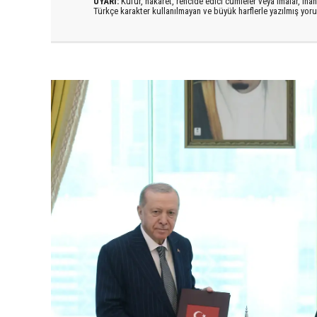
UYARI:
Küfür, hakaret, rencide edici cümleler veya imalar, inanç
Türkçe karakter kullanılmayan ve büyük harflerle yazılmış yo