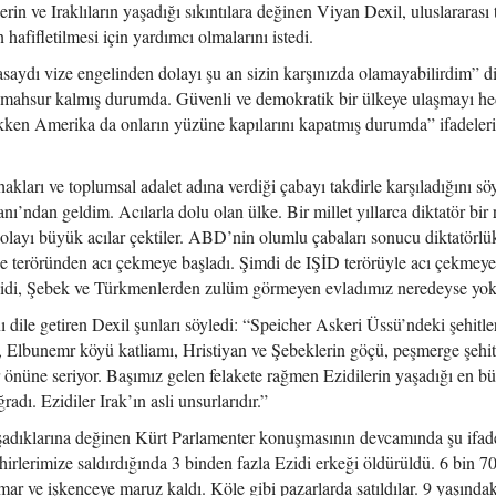
rin ve Iraklıların yaşadığı sıkıntılara değinen Viyan Dexil, uluslararası
 hafifletilmesi için yardımcı olmalarını istedi.
saydı vize engelinden dolayı şu an sizin karşınızda olamayabilirdim” d
le mahsur kalmış durumda. Güvenli ve demokratik bir ülkeye ulaşmayı h
kken Amerika da onların yüzüne kapılarını kapatmış durumda” ifadeleri
kları ve toplumsal adalet adına verdiği çabayı takdirle karşıladığını sö
nı’ndan geldim. Acılarla dolu olan ülke. Bir millet yıllarca diktatör bir 
dolayı büyük acılar çektiler. ABD’nin olumlu çabaları sonucu diktatörlü
de teröründen acı çekmeye başladı. Şimdi de IŞİD terörüyle acı çekme
 Ezidi, Şebek ve Türkmenlerden zulüm görmeyen evladımız neredeyse yok
 dile getiren Dexil şunları söyledi: “Speicher Askeri Üssü’ndeki şehitler
ı, Elbunemr köyü katliamı, Hristiyan ve Şebeklerin göçü, peşmerge şehitl
r önüne seriyor. Başımız gelen felakete rağmen Ezidilerin yaşadığı en b
radı. Ezidiler Irak’ın asli unsurlarıdır.”
şadıklarına değinen Kürt Parlamenter konuşmasının devcamında şu ifade
hirlerimize saldırdığında 3 binden fazla Ezidi erkeği öldürüldü. 6 bin 7
smar ve işkenceye maruz kaldı. Köle gibi pazarlarda satıldılar. 9 yaşında