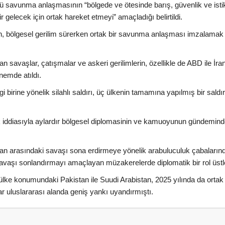
ü savunma anlaşmasının “bölgede ve ötesinde barış, güvenlik ve istik
r gelecek için ortak hareket etmeyi” amaçladığı belirtildi.
an, bölgesel gerilim sürerken ortak bir savunma anlaşması imzalamak
tan savaşlar, çatışmalar ve askeri gerilimlerin, özellikle de ABD ile İra
nemde atıldı.
irine yönelik silahlı saldırı, üç ülkenin tamamına yapılmış bir saldır
tifak iddiasıyla aylardır bölgesel diplomasinin ve kamuoyunun gündemin
İran arasındaki savaşı sona erdirmeye yönelik arabuluculuk çabaların
vaşı sonlandırmayı amaçlayan müzakerelerde diplomatik bir rol üstl
lke konumundaki Pakistan ile Suudi Arabistan, 2025 yılında da ortak 
 uluslararası alanda geniş yankı uyandırmıştı.