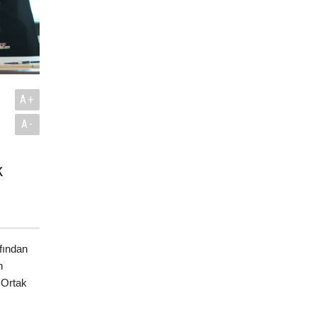
A+
A-
k
.
fından
n
 Ortak