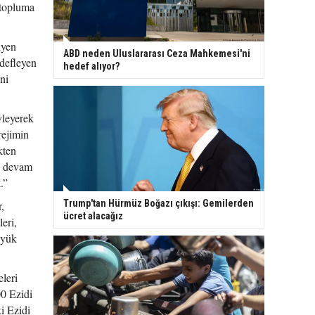
 topluma
iyen
ABD neden Uluslararası Ceza Mahkemesi'ni
edefleyen
hedef alıyor?
ni
yleyerek
rejimin
kten
ye devam
.”
Trump'tan Hürmüz Boğazı çıkışı: Gemilerden
,
ücret alacağız
eri,
üyük
leri
00 Ezidi
ki Ezidi