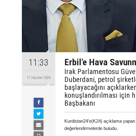
Erbil’e Hava Savun
11:33
Irak Parlamentosu Güve
Duberdani, petrol şirket
17 Haziran 2026
başlayacağını açıklarke
konuşlandırılması için h
Başbakanı
Kurdistan24’e(K24) açıklama yapan Ş
değerlendirmelerde buludu.