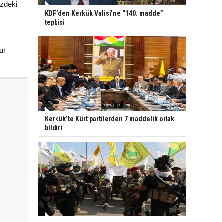
üzdeki
KDP’den Kerkük Valisi’ne “140. madde”
tepkisi
ur
Kerkük’te Kürt partilerden 7 maddelik ortak
bildiri