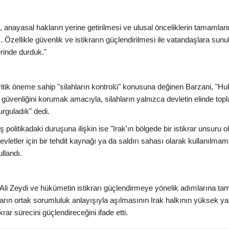
nayasal hakların yerine getirilmesi ve ulusal önceliklerin tamamla
. Özellikle güvenlik ve istikrarın güçlendirilmesi ile vatandaşlara sunu
erinde durduk."
"
 kritik öneme sahip "silahların kontrolü" konusuna değinen Barzani, "H
güvenliğini korumak amacıyla, silahların yalnızca devletin elinde to
rguladık" dedi.
 politikadaki duruşuna ilişkin ise "Irak'ın bölgede bir istikrar unsuru o
vletler için bir tehdit kaynağı ya da saldırı sahası olarak kullanılmam
ullandı.
li Zeydi ve hükümetin istikrarı güçlendirmeye yönelik adımlarına ta
nların ortak sorumluluk anlayışıyla aşılmasının Irak halkının yüksek ya
rar sürecini güçlendireceğini ifade etti.