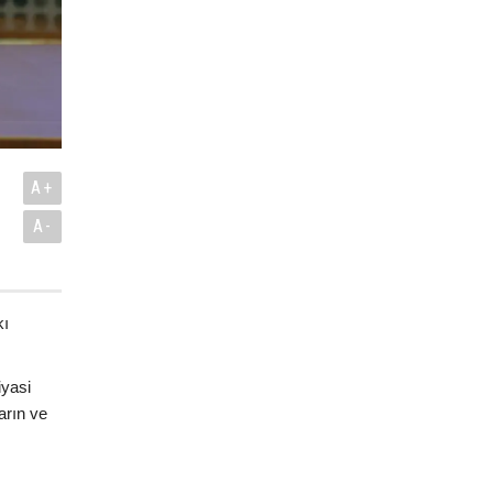
A+
A-
kı
iyasi
arın ve