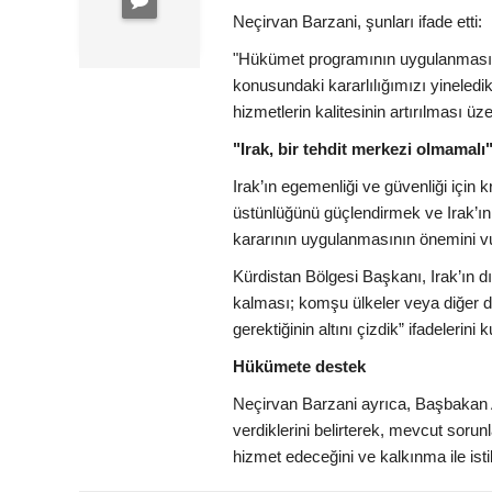
Neçirvan Barzani, şunları ifade etti:
"Hükümet programının uygulanması, a
konusundaki kararlılığımızı yineledik
hizmetlerin kalitesinin artırılması üz
"Irak, bir tehdit merkezi olmamalı
Irak’ın egemenliği ve güvenliği için
üstünlüğünü güçlendirmek ve Irak’ın 
kararının uygulanmasının önemini vu
Kürdistan Bölgesi Başkanı, Irak’ın dış
kalması; komşu ülkeler veya diğer de
gerektiğinin altını çizdik” ifadelerini k
Hükümete destek
Neçirvan Barzani ayrıca, Başbakan A
verdiklerini belirterek, mevcut soru
hizmet edeceğini ve kalkınma ile istik