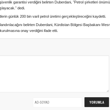
e güvenlik garantisi verdiğini belirten Duberdani, "Petrol şirketleri önüm
şlayacak." dedi.
erin günlük 200 bin varil petrol üretimi gerçekleştireceğini kaydetti.
andırılacağını belirten Duberdani, Kürdistan Bölgesi Başbakanı Mesr
urulmasına onay verdiğini ifade etti.