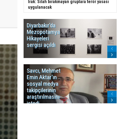
Irak: Silah bırakmayan gruplara terör yasası
uygulanacak
Diyarbakır’da
WDR, Kü
Mezopotamya
yayın y
Hikayeleri
Cosmo K
sergisi açıldı
program
sonlandı
Savcı, Mehmet
Kürdist
Emin Aktar'ın
Bölgesi 
sosyal medya
Washing
takipçilerinin
Gündem
araştırılmasını
ile ilişkil
istedi