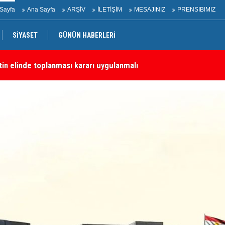
Sayfa
Ana Sayfa
ARŞİV
İLETİŞİM
MESAJINIZ
PRENSIBIMIZ
SİYASET
GÜNÜN HABERLERİ
etin elinde toplanması kararı uygulanmalı
KD
tepkisi