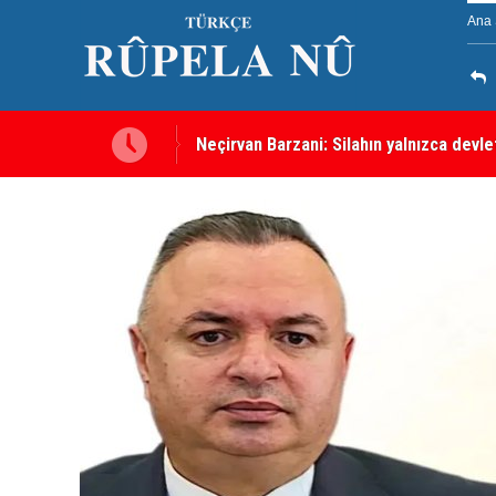
Ana 
Neçirvan Barzani: Silahın yalnızca devl
Kürdistan Hükümeti'nden Kor Mor gazı 