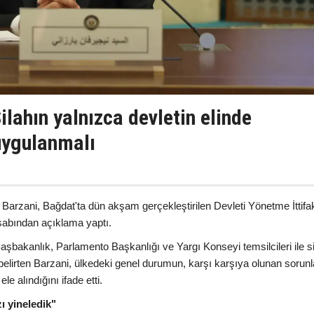
ilahın yalnızca devletin elinde
uygulanmalı
Barzani, Bağdat'ta dün akşam gerçekleştirilen Devleti Yönetme İttifa
esabından açıklama yaptı.
şbakanlık, Parlamento Başkanlığı ve Yargı Konseyi temsilcileri ile s
ini belirten Barzani, ülkedeki genel durumun, karşı karşıya olunan sorunl
le alındığını ifade etti.
ı yineledik"