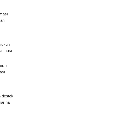
nması
lan
ukukun
planması
larak
ası
m destek
rarına