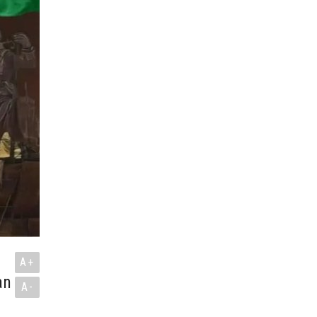
A+
an
A-