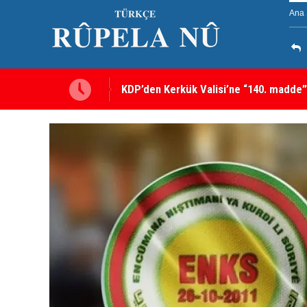
Ana 
KDP’den Kerkük Valisi’ne “140. madde”
Kerkük’te Kürt partilerden 7 maddelik o