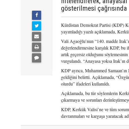
nitelendirerek, anayasal
gösterilmesi çağrısında
Kürdistan Demokrat Partisi (KDP) K
yayımladığı yazılı açıklamada, Kerk
Vali Agaoğlu’nun “140. madde Irak’ın
değerlendirmesine karşılık KDP, bu i
artık geçersiz olduğunu söylemesinin
vurgulandı. “Anayasa yoksa Irak’ın de
KDP ayrıca, Muhammed Samaan’ın Kerk
geldiğini belirtti. Açıklamada, “Özgü
olurdu” ifadeleri kullanıldı.
Açıklamada, bu tür söylemlerin Kerkük
çıkarmaya ve sorunları derinleştirmey
KDP, Kerkük Valisi’ne ve tüm sorumlu
davranmaları ve kargaşa yaratacak ad