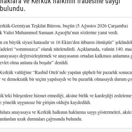
 haklara ve Kerkük halkının iradesine saygı
 bulundu.
erkük-Germiyan Teşkilat Bürosu, bugün (5 Ağustos 2026 Çarşamba)
ük Valisi Muhammed Samaan Agaoğlu’nun sözlerine yanıt verdi.
 en büyük siyasi hatasıdır ve 16 Ekim’den itibaren ölmüştür” şeklinde
fadeleri “sorumsuzca” olarak nitelendirdi. Açıklamada, valinin 140. ma
 anayasayı değersizleştirmek ve anayasanın ortadan kalkması anlamına g
vlet olma anlamı da boşalır” denildi.
ük valiliğine “Rashid Oteli’nde yapılan şüpheli bir pazarlık sonuc
r ve demokratik bir seçim yapılsaydı ve bu pazarlık olmasaydı durum ço
’teki bileşenlere hizmet etmediği, aksine birlik ve kardeşliği zedelemey
e yönelik uygunsuz bir girişim olduğu kaydedildi.
lara anayasaya ve Kerkük halkının haklarına saygı göstermeleri, akılc
ımlardan uzak durmaları çağrısında bulundu.