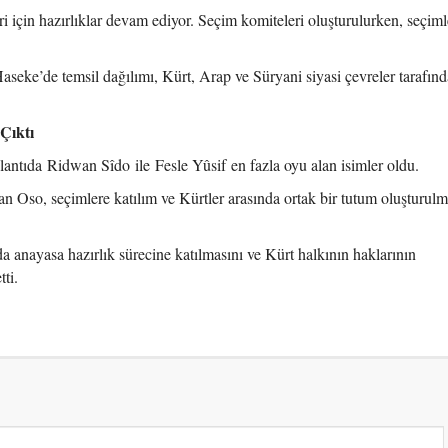
 için hazırlıklar devam ediyor. Seçim komiteleri oluşturulurken, seçiml
 Haseke’de temsil dağılımı, Kürt, Arap ve Süryani siyasi çevreler tarafın
Çıktı
antıda Ridwan Sîdo ile Fesle Yûsif en fazla oyu alan isimler oldu.
Oso, seçimlere katılım ve Kürtler arasında ortak bir tutum oluşturulma
 anayasa hazırlık sürecine katılmasını ve Kürt halkının haklarının
ti.