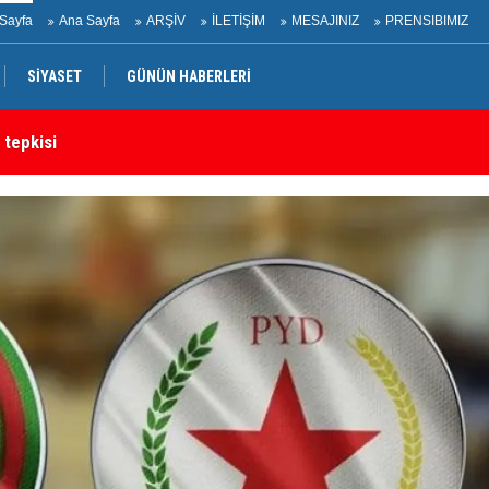
Sayfa
Ana Sayfa
ARŞİV
İLETİŞİM
MESAJINIZ
PRENSIBIMIZ
SİYASET
GÜNÜN HABERLERİ
 tepkisi
Ir
rtak bildiri