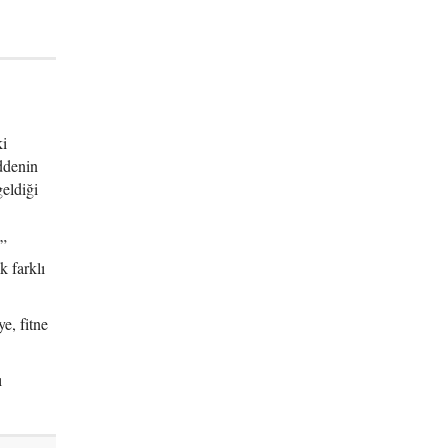
ki
ddenin
eldiği
u”
k farklı
e, fitne
ı