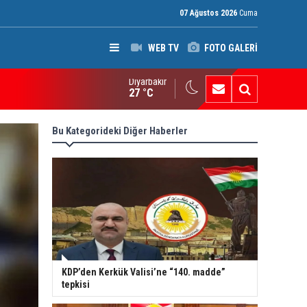
07 Ağustos 2026
Cuma
WEB TV
FOTO GALERİ
Diyarbakır
ak: Silah bırakmayan gruplara terör yasası uygulanacak
27 °C
Bu Kategorideki Diğer Haberler
KDP’den Kerkük Valisi’ne “140. madde”
tepkisi