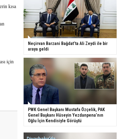
erin kısa
dan
Neçirvan Barzani Bağdat’ta Ali Zeydi ile bir
araya geldi
sı için
PWK Genel Başkanı Mustafa Özçelik, PAK
Genel Başkanı Hüseyin Yezdanpena’nın
Oğlu İçin Kendisiyle Görüştü
Diyarbakır’da
WDR, Kü