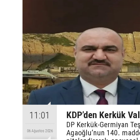
KDP’den Kerkük Val
11:01
DP Kerkük-Germiyan Te
Agaoğlu’nun 140. maddey
06 Ağustos 2026