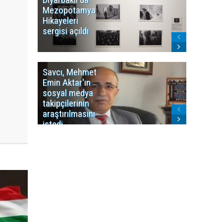
Mezopotamya
yayın y
Hikayeleri
Cosmo K
sergisi açıldı
program
sonlandı
Savcı, Mehmet
Kürdist
Emin Aktar'ın
Bölgesi 
sosyal medya
Washing
takipçilerinin
Gündem
araştırılmasını
ile ilişkil
istedi