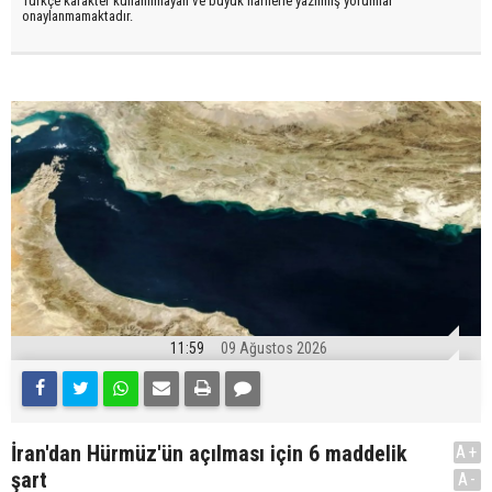
Türkçe karakter kullanılmayan ve büyük harflerle yazılmış yorumlar
onaylanmamaktadır.
11:59
09 Ağustos 2026
İran'dan Hürmüz'ün açılması için 6 maddelik
A+
şart
A-