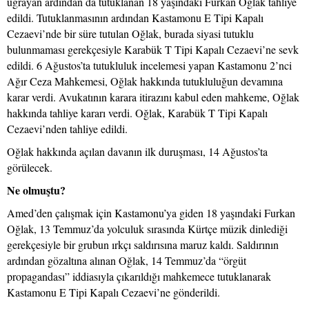
uğrayan ardından da tutuklanan 18 yaşındaki Furkan Oğlak tahliye
edildi. Tutuklanmasının ardından Kastamonu E Tipi Kapalı
Cezaevi’nde bir süre tutulan Oğlak, burada siyasi tutuklu
bulunmaması gerekçesiyle Karabük T Tipi Kapalı Cezaevi’ne sevk
edildi. 6 Ağustos’ta tutukluluk incelemesi yapan Kastamonu 2’nci
Ağır Ceza Mahkemesi, Oğlak hakkında tutukluluğun devamına
karar verdi. Avukatının karara itirazını kabul eden mahkeme, Oğlak
hakkında tahliye kararı verdi. Oğlak, Karabük T Tipi Kapalı
Cezaevi’nden tahliye edildi.
Oğlak hakkında açılan davanın ilk duruşması, 14 Ağustos’ta
görülecek.
Ne olmuştu?
Amed’den çalışmak için Kastamonu’ya giden 18 yaşındaki Furkan
Oğlak, 13 Temmuz’da yolculuk sırasında Kürtçe müzik dinlediği
gerekçesiyle bir grubun ırkçı saldırısına maruz kaldı. Saldırının
ardından gözaltına alınan Oğlak, 14 Temmuz’da “örgüt
propagandası” iddiasıyla çıkarıldığı mahkemece tutuklanarak
Kastamonu E Tipi Kapalı Cezaevi’ne gönderildi.