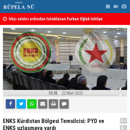
Irkçı saldırı ardından tutuklanan Furkan Oğlak tahliye
Haci Mahmu
edildi
birleştirme
10:35
22 Mart 2025
ENKS Kürdistan Bölgesi Temsilcisi: PYD ve
A+
ENKS uzlaşmaya vardı
A-