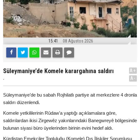
15:41
08 Ağustos 2026
Süleymaniye’de Komele karargahına saldırı
A+
.
A-
Süleymaniye’de bu sabah Rojhilatlı partiye ait merkezlere 4 dronla
saldırı düzenlendi.
Komele yetkililerinin Rûdaw’a yaptığı açıklamalara göre,
saldırılardan ikisi Zirgewêz yakınlarındaki Banegwreyê bölgesinde
bulunan siyasi büro üyelerinden birinin evini hedef aldı.
Kürdistan Emekçiler Topluluğu (Komele) Dış İlişkiler Sorumlusu