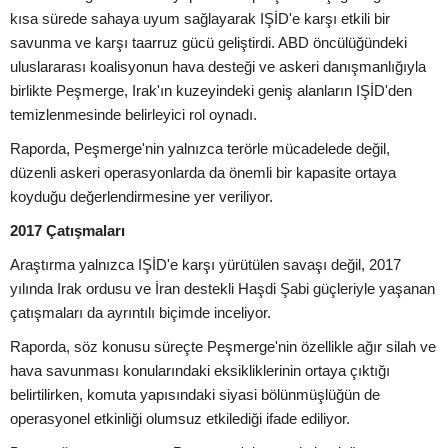
kısa sürede sahaya uyum sağlayarak IŞİD'e karşı etkili bir
savunma ve karşı taarruz gücü geliştirdi. ABD öncülüğündeki
uluslararası koalisyonun hava desteği ve askeri danışmanlığıyla
birlikte Peşmerge, Irak'ın kuzeyindeki geniş alanların IŞİD'den
temizlenmesinde belirleyici rol oynadı.
Raporda, Peşmerge'nin yalnızca terörle mücadelede değil,
düzenli askeri operasyonlarda da önemli bir kapasite ortaya
koyduğu değerlendirmesine yer veriliyor.
2017 Çatışmaları
Araştırma yalnızca IŞİD'e karşı yürütülen savaşı değil, 2017
yılında Irak ordusu ve İran destekli Haşdi Şabi güçleriyle yaşanan
çatışmaları da ayrıntılı biçimde inceliyor.
Raporda, söz konusu süreçte Peşmerge'nin özellikle ağır silah ve
hava savunması konularındaki eksikliklerinin ortaya çıktığı
belirtilirken, komuta yapısındaki siyasi bölünmüşlüğün de
operasyonel etkinliği olumsuz etkilediği ifade ediliyor.