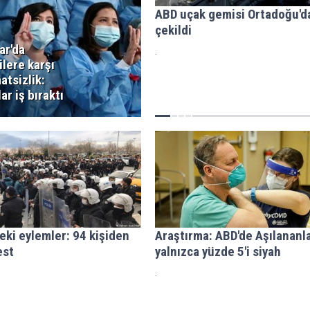
ABD uçak gemisi Ortadoğu'd
çekildi
r'da
.
lere karşı
aatsizlik:
ar iş bıraktı
eki eylemler: 94 kişiden
Araştırma: ABD'de Aşılananl
est
yalnızca yüzde 5'i siyah
.