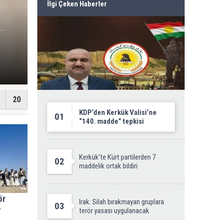
İlgi Çeken Haberler
10.Fırat Romatolo
20
KDP’den Kerkük Valisi’ne
01
“140. madde” tepkisi
Kerkük’te Kürt partilerden 7
02
maddelik ortak bildiri
ör
Irak: Silah bırakmayan gruplara
03
r
terör yasası uygulanacak