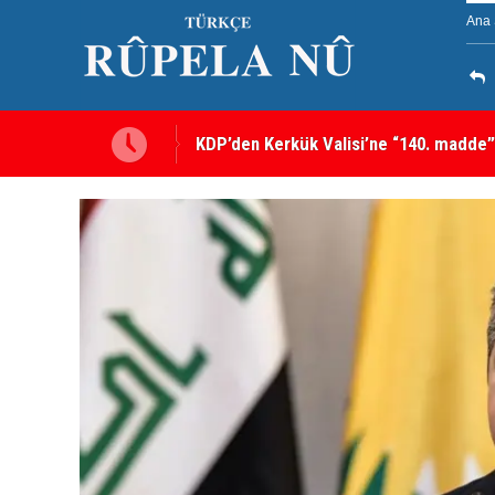
Ana 
KDP’den Kerkük Valisi’ne “140. madde”
Kerkük’te Kürt partilerden 7 maddelik o