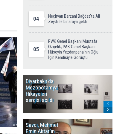
Neçirvan Barzani Bağdat’ta Ali
04
Zeydi ile bir araya geldi
PWK Genel Başkanı Mustafa
Özçelik, PAK Genel Başkanı
05
Hüseyin Yezdanpena’nın Oğlu
İçin Kendisiyle Görüştü
Diyarbakır’da
WDR, Kü
Mezopotamya
yayın y
Hikayeleri
Cosmo K
sergisi açıldı
program
sonlandı
Savcı, Mehmet
Kürdist
Emin Aktar'ın
Bölgesi 