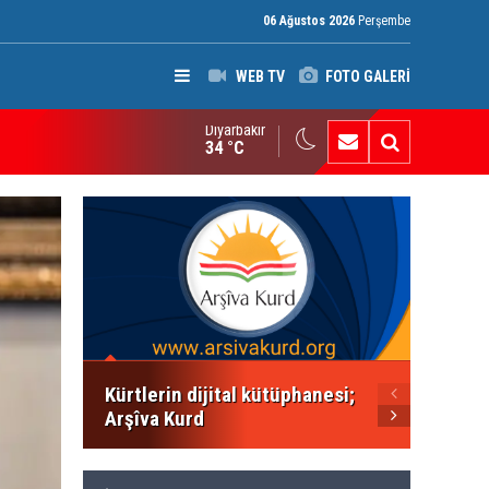
06 Ağustos 2026
Perşembe
WEB TV
FOTO GALERİ
Diyarbakır
ak: Silah bırakmayan gruplara terör yasası uygulanacak
34 °C
PWK: K
çocukl
derse 
Kürtlerin dijital kütüphanesi;
Arşîva Kurd