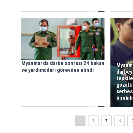
Myanmar'da darbe sonrası 24 bakan
Myanma
ve yardımcıları görevden alındı
darbey
tepkil
.
gözaltı
serbes
bırakıl
1
2
3