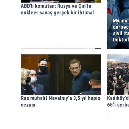
ABD'li komutan: Rusya ve Çin’le
nükleer savaş gerçek bir ihtimal
Myanma
.
darbeci
sivil it
Doktorl
Rus muhalif Navalnıy’a 3,5 yıl hapis
Kadıköy’d
cezası
65’i serb
.
.