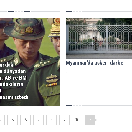
Myanmar'da askeri darbe
r'daki
e dünyadan
.
er: AB ve BM
ndakilerin
t
masını istedi
4
5
6
7
8
9
10