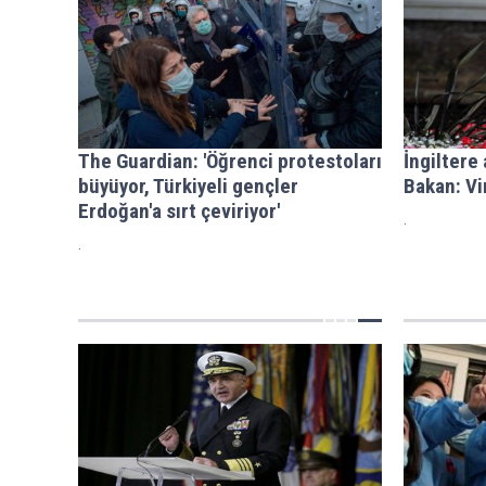
The Guardian: 'Öğrenci protestoları
İngiltere
büyüyor, Türkiyeli gençler
Bakan: Vi
Erdoğan'a sırt çeviriyor'
.
.