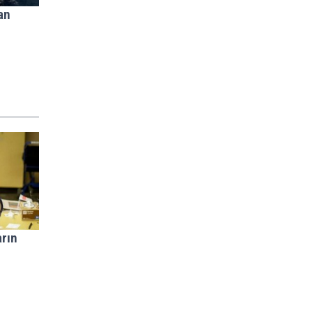
an
arın