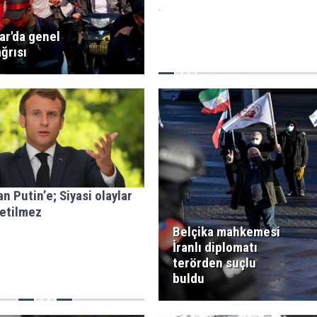
.
r'da genel
ğrısı
n Putin’e; Siyasi olaylar
etilmez
Belçika mahkemesi
İranlı diplomatı
terörden suçlu
buldu