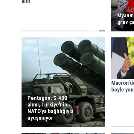
alın
.
Myanma
grev ça
Macron’da
böyle yön
Pentagon: S-400
.
alımı, Türkiye'nin
NATO'ya bağlılığıyla
uyuşmuyor