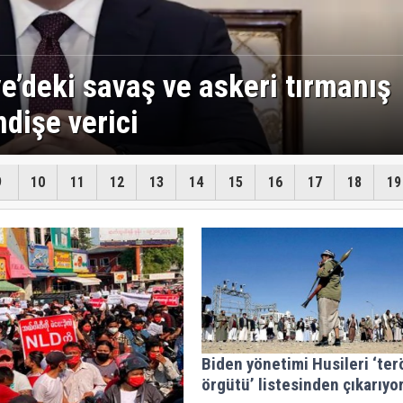
asıl bir strateji izliyor?
9
10
11
12
13
14
15
16
17
18
19
Biden yönetimi Husileri ‘ter
örgütü’ listesinden çıkarıyo