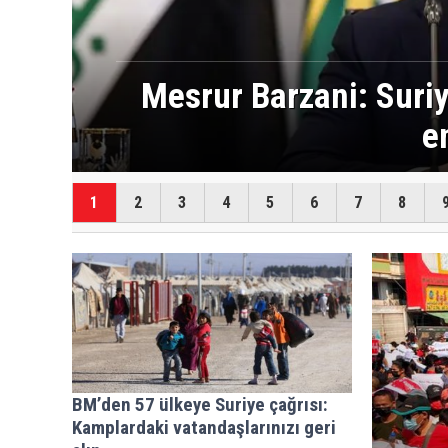
ş
Çin Suriye'de n
1
2
3
4
5
6
7
8
BM’den 57 ülkeye Suriye çağrısı:
Kamplardaki vatandaşlarınızı geri