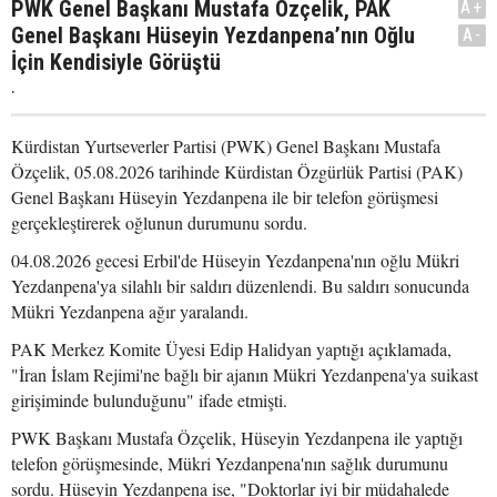
PWK Genel Başkanı Mustafa Özçelik, PAK
A+
Genel Başkanı Hüseyin Yezdanpena’nın Oğlu
A-
İçin Kendisiyle Görüştü
.
Kürdistan Yurtseverler Partisi (PWK) Genel Başkanı Mustafa
Özçelik, 05.08.2026 tarihinde Kürdistan Özgürlük Partisi (PAK)
Genel Başkanı Hüseyin Yezdanpena ile bir telefon görüşmesi
gerçekleştirerek oğlunun durumunu sordu.
04.08.2026 gecesi Erbil'de Hüseyin Yezdanpena'nın oğlu Mükri
Yezdanpena'ya silahlı bir saldırı düzenlendi. Bu saldırı sonucunda
Mükri Yezdanpena ağır yaralandı.
PAK Merkez Komite Üyesi Edip Halidyan yaptığı açıklamada,
"İran İslam Rejimi'ne bağlı bir ajanın Mükri Yezdanpena'ya suikast
girişiminde bulunduğunu" ifade etmişti.
PWK Başkanı Mustafa Özçelik, Hüseyin Yezdanpena ile yaptığı
telefon görüşmesinde, Mükri Yezdanpena'nın sağlık durumunu
sordu. Hüseyin Yezdanpena ise, "Doktorlar iyi bir müdahalede