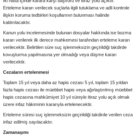
İki hafta içinde karara karşı başvuru ve itiraz yolu açıktır.
Erteleme kararı verilecek suçlarla ilgili tutuklama ve adli kontrole
ilişkin koruma tedbirleri koşullarının bulunması halinde
kaldırılacaktır.
Kanun yolu incelemesinde bulunan dosyalar hakkında ise bozma
kararı verilerek ilk derece mahkemesi tarafından erteleme kararı
verilecektir. Belirtilen süre suç işlenmeksizin geçirildiği takdirde
kovuşturma yapılmasına yer olmadığı veya düşme kararı
verilecektir.
Cezaların ertelenmesi
Toplam 15 yıl veya daha az hapis cezası 5 yıl, toplam 15 yıldan
fazla hapis cezası ile müebbet hapis veya ağırlaştırılmış müebbet
hapis cezasına mahkûmiyet 10 yıl süreyle itiraz yolu açık olmak
üzere infaz hâkiminin kararıyla ertelenecektir.
Erteleme süresi suç işlenmeksizin geçirildiği takdirde verilen ceza
infaz edilmiş sayılacaktır.
Zamanaşımı