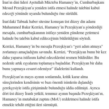
İran’ın dini lideri Ayetullah Mücteba Hamaney’in, Cumhurbaşkanı
Mesud Pezeşkiyan’a yeniden istifa etmesi halinde talebini kabul
edeceği yönünde uyarıda bulunduğu öne sürüldü.
İran’daki Tabnak haber sitesine konuşan üst düzey din adamı
Muhammed Bakır Kerrâzi, Hamaney’in Pezeşkiyan’a gönderdiği
mesajda, cumhurbaşkanının istifayı yeniden gündeme getirmesi
halinde bu talebin kabul edileceğinin bildirildiğini söyledi.
Kerrâzi, Hamaney’in bu mesajla Pezeşkiyan’ı “geri adım atmaya”
zorlamayı amaçladığını savundu. Kerrâzi, “Pezeşkiyan bunu bir kez
daha yaparsa istifasını kabul edeceklerini resmen bildirdiler. Bu
nedenle artık eşyalarını toplamaya başladılar. Pezeşkiyan bir daha
bunu yapmaya cesaret edemiyor” ifadelerini kullandı.
Pezeşkiyan’ın mayıs ayının sonlarında, kritik karar alma
süreçlerinden kendisinin ve bazı önemli isimlerin dışlandığı
gerekçesiyle istifa girişiminde bulunduğu iddia edilmişti. Ayrıca
dört üst düzey İranlı yetkili, temmuz ayının başında Pezeşkiyan’ın,
Hamaney’in mutabakat zaptını (MoU) reddetmesi halinde istifa
etmekle tehdit ettiğini ileri sürmüştü.