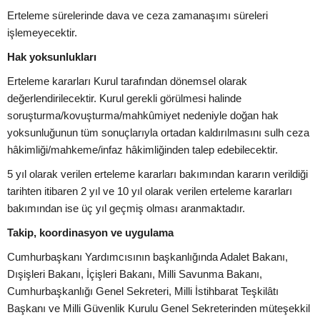
Erteleme sürelerinde dava ve ceza zamanaşımı süreleri
işlemeyecektir.
Hak yoksunlukları
Erteleme kararları Kurul tarafından dönemsel olarak
değerlendirilecektir. Kurul gerekli görülmesi halinde
soruşturma/kovuşturma/mahkûmiyet nedeniyle doğan hak
yoksunluğunun tüm sonuçlarıyla ortadan kaldırılmasını sulh ceza
hâkimliği/mahkeme/infaz hâkimliğinden talep edebilecektir.
5 yıl olarak verilen erteleme kararları bakımından kararın verildiği
tarihten itibaren 2 yıl ve 10 yıl olarak verilen erteleme kararları
bakımından ise üç yıl geçmiş olması aranmaktadır.
Takip, koordinasyon ve uygulama
Cumhurbaşkanı Yardımcısının başkanlığında Adalet Bakanı,
Dışişleri Bakanı, İçişleri Bakanı, Milli Savunma Bakanı,
Cumhurbaşkanlığı Genel Sekreteri, Milli İstihbarat Teşkilâtı
Başkanı ve Milli Güvenlik Kurulu Genel Sekreterinden müteşekkil