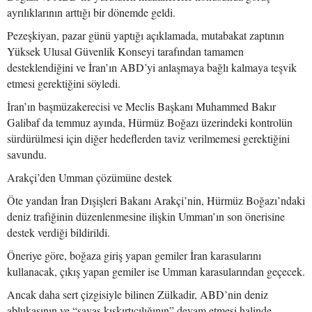
ayrılıklarının arttığı bir dönemde geldi.
Pezeşkiyan, pazar günü yaptığı açıklamada, mutabakat zaptının
Yüksek Ulusal Güvenlik Konseyi tarafından tamamen
desteklendiğini ve İran’ın ABD’yi anlaşmaya bağlı kalmaya teşvik
etmesi gerektiğini söyledi.
İran’ın başmüzakerecisi ve Meclis Başkanı Muhammed Bakır
Galibaf da temmuz ayında, Hürmüz Boğazı üzerindeki kontrolün
sürdürülmesi için diğer hedeflerden taviz verilmemesi gerektiğini
savundu.
Arakçi’den Umman çözümüne destek
Öte yandan İran Dışişleri Bakanı Arakçi’nin, Hürmüz Boğazı’ndaki
deniz trafiğinin düzenlenmesine ilişkin Umman’ın son önerisine
destek verdiği bildirildi.
Öneriye göre, boğaza giriş yapan gemiler İran karasularını
kullanacak, çıkış yapan gemiler ise Umman karasularından geçecek.
Ancak daha sert çizgisiyle bilinen Zülkadir, ABD’nin deniz
ablukasının ve “savaş kışkırtıcılığının” devam etmesi halinde