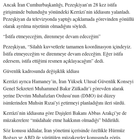
Ancak İran Cumhurbaşkanlığı, Pezeşkiyan’ın 28 kez istifa
girişiminde bulunduğu yönündeki Kerrâzi’nin iddiasını yalanladı.
Pezeşkiyan da televizyonda yaptığı açıklamada görevinden gönüllü
olarak ayrılma niyetinin olmadığını söyledi.
“İstifa etmeyeceğim, direnmeye devam edeceğim”
Pezeşkiyan, “Silahlı kuvvetlerle tamamen koordinasyon içindeyiz.
İstifa etmeyeceğim ve direnmeye devam edeceğim. Eğer istifa
edersem, istifa ettiğimi resmen açıklayacağım” dedi.
Güvenlik kadrosunda değişiklik iddiası
Kerrâzi ayrıca Hamaney’in, İran Yüksek Ulusal Güvenlik Konseyi
Genel Sekreteri Muhammed Bakır Zülkadir’i görevden alarak
yerine Devrim Muhafızları Ordusu’nun (DMO) üst düzey
isimlerinden Muhsin Rızai’yi getirmeyi planladığını ileri sürdü.
Kerrâzi’nin iddiasına göre Dışişleri Bakanı Abbas Arakçi’ye de
müzakerelere “müdahale etme hakkının olmadığı” bildirildi.
Söz konusu iddialar, İran yönetimi içerisinde özellikle Hürmüz
Boğazı ve ABD ile yürütülen müzakereler konusunda görüş