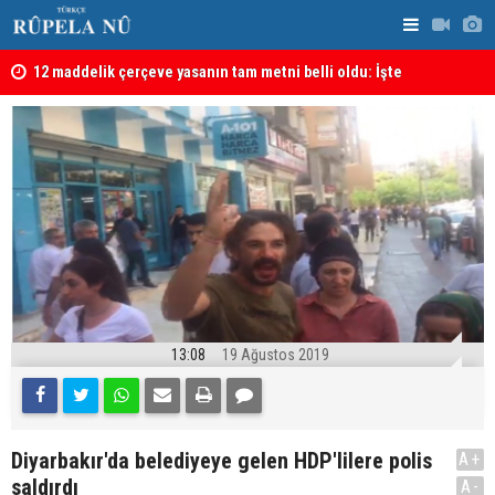
kanı
12 maddelik çerçeve yasanın tam metni belli oldu: İşte
İran’da Pez
tü
tam metin!
13:08
19 Ağustos 2019
Diyarbakır'da belediyeye gelen HDP'lilere polis
A+
saldırdı
A-