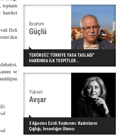
, toplantı
e hareket
İbrahim
vali Deli
Güçlü
ersim’den
TERÖRSÜZ TÜRKİYE YASA TASLAĞI”
HAKKINDA İLK TESPİTLER…
dahalesi,
 kanun ve
anıldığını
Yüksel
Avşar
ği,
rak
3 Ağustos Ezidi Soykırımı: Kadınların
Çığlığı, İnsanlığın Utancı
rak