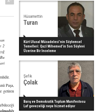
A-
Hüsamettin
Turan
nan
Kürt Ulusal Mücadelesi’nin Söylemsel
e 2
Temelleri: Qazî Mihemed’in Son Söylevi
zığ
Üzerine Bir İnceleme
 Bu
ari
Şefik
mlidir.
Çolak
snü Paşa,
le getiren
Barış ve Demokratik Toplum Manifestosu
bileceği
Laf gevezeliği neye hizmet ediyor
olmadığı