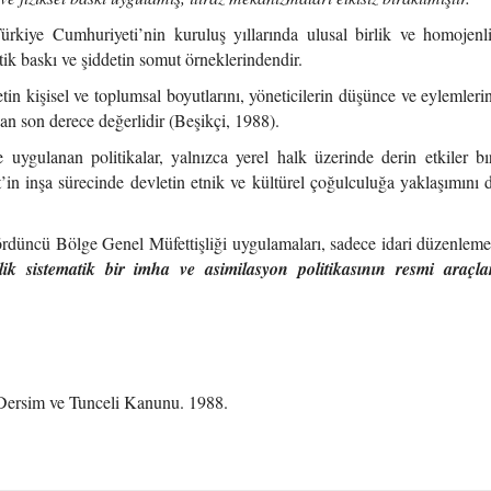
rkiye Cumhuriyeti’nin kuruluş yıllarında ulusal birlik ve homojenl
tik baskı ve şiddetin somut örneklerindendir.
tin kişisel ve toplumsal boyutlarını, yöneticilerin düşünce ve eylemlerin
an son derece değerlidir (Beşikçi, 1988).
uygulanan politikalar, yalnızca yerel halk üzerinde derin etkiler b
 inşa sürecinde devletin etnik ve kültürel çoğulculuğa yaklaşımını d
üncü Bölge Genel Müfettişliği uygulamaları, sadece idari düzenlemel
lik sistematik bir imha ve asimilasyon politikasının resmi araçla
 Dersim ve Tunceli Kanunu. 1988.