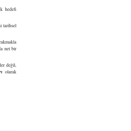
ik hedefi
i tarihsel
ırakmakla
a net bir
er değil,
rı
olarak