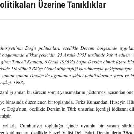
litikaları Üzerine Tanıklıklar
huriyeti’nin Doğu politikaları, özellikle Dersim bölgesinde uygula
i bağlamında dikkat çekicidir. 25 Aralık 1935 tarihinde kabul edilen v
 giren Tunceli Kanunu, 6 Ocak 1936’da başta Dersim olmak üzere Ela
ekilde Dördüncü Bölge Genel Müfettişliği kurulmasıyla pekiştirilmiştir.
zaman zaman Dersim’de uygulanan şiddet politikalarının yasal ve id
eşikçi, 1988).
tardığı anılar, bu sürecin somut yansımalarını göstermesi açısından öne
iye binasında düzenlenen bir toplantıda, Fırka Kumandanı Hüseyin Hü
iş ve Doğu’nun, özellikle Dersim’in Türk unsurları içerdiği iddiasını di
miştir.
l yollarla Cumhuriyet topluluğu içinde uyumlu bir yaşam sürdüre
er katılımcıları, özellikle Elazığ Valisi Deli Fahri, Dersimlilerin
Türk 