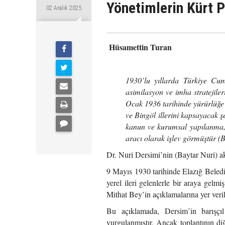
Yönetimlerin Kürt Po
02 Aralık 2025
Hüsamettin Turan
1930’lu yıllarda Türkiye Cum
asimilasyon ve imha stratejiler
Ocak 1936 tarihinde yürürlüğe
ve Bingöl illerini kapsayacak ş
kanun ve kurumsal yapılanma, 
aracı olarak işlev görmüştür (B
Dr. Nuri Dersimi’nin (Baytar Nuri) ak
9 Mayıs 1930 tarihinde Elazığ Beled
yerel ileri gelenlerle bir araya gelm
Mithat Bey’in açıklamalarına yer veril
Bu açıklamada, Dersim’in barışçı
vurgulanmıştır. Ancak toplantının diğ