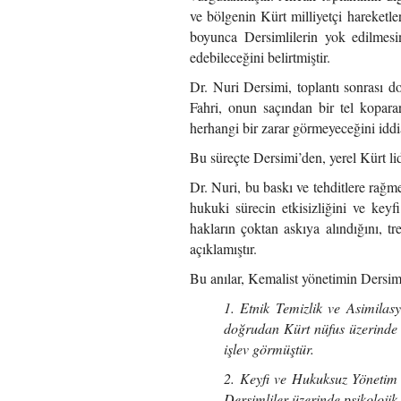
ve bölgenin Kürt milliyetçi hareketleri
boyunca Dersimlilerin yok edilmesi
edebileceğini belirtmiştir.
Dr. Nuri Dersimi, toplantı sonrası do
Fahri, onun saçından bir tel kopara
herhangi bir zarar görmeyeceğini iddia
Bu süreçte Dersimi’den, yerel Kürt lide
Dr. Nuri, bu baskı ve tehditlere rağm
hukuki sürecin etkisizliğini ve key
hakların çoktan askıya alındığını, tre
açıklamıştır.
Bu anılar, Kemalist yönetimin Dersim 
1. Etnik Temizlik ve Asimilas
doğrudan Kürt nüfus üzerinde 
işlev görmüştür.
2. Keyfi ve Hukuksuz Yönetim Pr
Dersimliler üzerinde psikolojik 