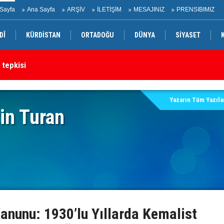
Sayfa
Ana Sayfa
ARŞİV
İLETİŞİM
MESAJINIZ
PRENSIBIMIZ
DÎ
KÜRDİSTAN
ORTADOĞU
DÜNYA
SİYASET
 tepkisi
Ke
Yazarın Tüm Yazılar
in Turan
anunu: 1930’lu Yıllarda Kemalist