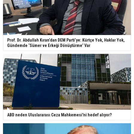
Bakanlıktan yapılan açıklamada, üçlü savunma anlaşmasının
“bölgede ve ötesinde barış, güvenlik ve istikrarı teşvik etmeyi,
güvenli ve müreffeh bir gelecek için ortak hareket etmeyi”
amaçladığı belirtildi.
Suudi Arabistan, Türkiye ve Pakistan, bölgesel gerilim sürerken
ortak bir savunma anlaşması imzalamak üzere bugün Cidde'de
bir araya geldi.
Tarihi nitelikteki bu adım; bölgede artan savaşlar, çatışmalar ve
askeri gerilimlerin, özellikle de ABD ile İran arasındaki savaşın
tırmandığı bir dönemde atıldı.
Anlaşmaya göre, üç ülkeden herhangi birine yönelik silahlı saldırı,
üç ülkenin tamamına yapılmış bir saldırı olarak değerlendirilecek.
Üç ülke, potansiyel bir stratejik ittifak iddiasıyla aylardır bölgesel
diplomasinin ve kamuoyunun gündeminde yer alıyordu.
Süreç içerisinde Pakistan, ABD ile İran arasındaki savaşı sona
erdirmeye yönelik arabuluculuk çabalarında bulunmuş, Türkiye