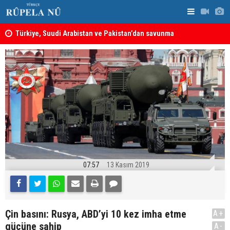
Türkiye, Suudi Arabistan ve Pakistan’dan savunma
anlaşması: Bir üyeye saldırı, tüm üyelere yapılmış
Hadi Amiri'
sayılacak
ABD'nin sal
MEI Raporu: Peşmerge, Washington'ın Ortadoğu'daki En
Önemli Güvenlik Ortaklarından Biri
07:57
13 Kasım 2019
Çin basını: Rusya, ABD’yi 10 kez imha etme
A+
gücüne sahip
A-