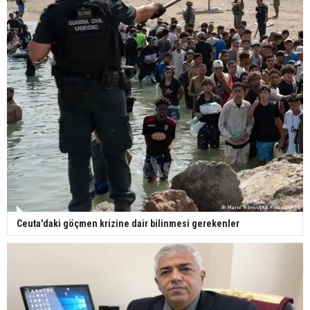
21:58
07 Ağustos 2026
Türkiye, Suudi Arabistan ve Pakistan’dan
A+
savunma anlaşması: Bir üyeye saldırı, tüm
A-
üyelere yapılmış sayılacak
Türkiye, Suudi Arabistan ve Pakistan arasında bugün
bölgesel güvenlik için Mekke Anlaşması imzalandı.
Buna göre ittifakın herhangi bir üyesine yapılan saldırı,
anlaşmanın tüm taraflarına yapılmış sayılacak.
Türkiye, Suudi Arabistan ve Pakistan üçlü savunma anlaşması
imzaladı. Pakistan Dışişleri Bakanlığı tarafından yayımlanan ortak
açıklamaya göre Erdoğan, Suudi Arabistan Veliaht Prensi ve
Başbakanı Muhammed bin Selman ile Pakistan Başbakanı
Şahbaz Şerif, Mekke’de düzenlenen “Ortak Savunma Zirvesi”nde
Mekke Ortak Savunma Anlaşması’nı imzaladı.