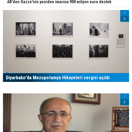
UYARI:
Küfür, hakaret, rencide edici cümleler veya imalar, inançlara saldırı
içeren, imla kuralları ile yazılmamış,
Türkçe karakter kullanılmayan ve büyük harflerle yazılmış yorumlar
onaylanmamaktadır.
Bu Kategorideki Diğer Haberler