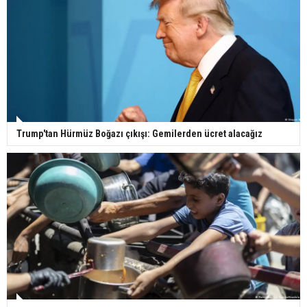
ise Gazze'deki savaşı sonlandırmayı amaçlayan müzakerelerde
diplomatik bir rol üstlenmişti.
Nükleer silaha sahip tek Müslüman ülke konumundaki Pakistan
ile Suudi Arabistan, 2025 yılında da ortak bir savunma paktı
duyurmuş ve bu karar uluslararası alanda geniş yankı
uyandırmıştı.
HABERE
YORUM KAT