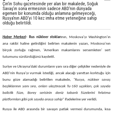
Çin’in Sohu gazetesinde yer alan bir makalede, Soğuk
Savaş’ın sona ermesinin sadece ABD’nin dünyada
egemen bir konumda olduğu anlamına gelmeyeceği,
Rusya’nın ABD’yi 10 kez imha etme yeteneğine sahip
olduğu belirtildi.
Haber Merkezi
- Rus nükleer stokları
nın, Moskova’yı Washington’ın
ana rakibi haline getirdiğini belirten makalenin yazarı, Moskova’nın
birçok zorluğa rağmen, ‘Amerikan makamlarını sersemleten’ sert
tutumunu sürdürdüğünü kaydetti.
Suriye ve Ukrayna’daki durumların yanı sıra diğer çelişkiler nedeniyle de
ABD’nin Rusya’yı vurmak istediği, ancak alacağı yanıttan korktuğu için
bunu göze alamadığı belirtilen makalede,
“Rusya, nükleer savaş
başlıklarının yanı sıra, onları ulaştıracak Tu-160 uçakları, çok sayıda
balistik füze, Borey serisinin deniz tabanlı füzelerini fırlatma
platformları gibi çok sayıda araca sahip”
ifadelerine yer verildi.
Rusya ile ABD arasında bir savaşın patlak vermesi durumunda, kısa