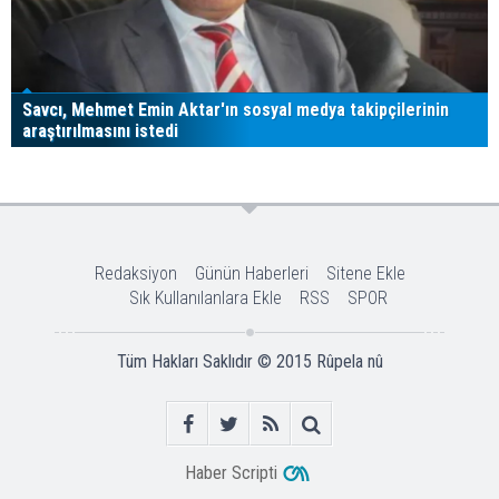
Ceuta'daki göçmen krizine dair bilinmesi gerekenler