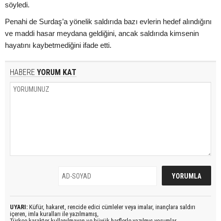
söyledi.
Penahi de Surdaş’a yönelik saldırıda bazı evlerin hedef alındığını
ve maddi hasar meydana geldiğini, ancak saldırıda kimsenin
hayatını kaybetmediğini ifade etti.
HABERE
YORUM KAT
UYARI:
Küfür, hakaret, rencide edici cümleler veya imalar, inançlara saldırı
içeren, imla kuralları ile yazılmamış,
Türkçe karakter kullanılmayan ve büyük harflerle yazılmış yorumlar