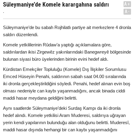
Süleymaniye’de Komele karargahına saldırı
A+
.
A-
Süleymaniye’de bu sabah Rojhilatlı partiye ait merkezlere 4 dronla
saldırı düzenlendi.
Komele yetkililerinin Rûdaw’a yaptığı açıklamalara göre,
saldırılardan ikisi Zirgewêz yakınlarındaki Banegwreyê bölgesinde
bulunan siyasi büro üyelerinden birinin evini hedef aldı.
Kürdistan Emekçiler Topluluğu (Komele) Dış İlişkiler Sorumlusu
Emced Hüseyin Penahi, saldırının sabah saat 04.00 sıralarında
iki dronla gerçekleştirildiğini söyledi. Penahi, hedef alınan evin boş
olması nedeniyle can kaybı yaşanmadığını, ancak binada ciddi
maddi hasar meydana geldiğini belirtti.
Aynı saatlerde Süleymaniye’deki Surdaş Kampı da iki dronla
hedef alındı. Komele yetkilisi Aram Muderesi, saldırıya uğrayan
yerin kendi yapılarının bulunduğu alan olduğunu belirtti. Muderesî,
maddi hasar dışında herhangi bir can kaybı yaşanmadığını