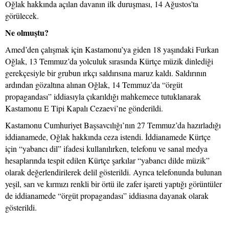
Oğlak hakkında açılan davanın ilk duruşması, 14 Ağustos’ta
görülecek.
Ne olmuştu?
Amed’den çalışmak için Kastamonu’ya giden 18 yaşındaki Furkan
Oğlak, 13 Temmuz’da yolculuk sırasında Kürtçe müzik dinlediği
gerekçesiyle bir grubun ırkçı saldırısına maruz kaldı. Saldırının
ardından gözaltına alınan Oğlak, 14 Temmuz’da “örgüt
propagandası” iddiasıyla çıkarıldığı mahkemece tutuklanarak
Kastamonu E Tipi Kapalı Cezaevi’ne gönderildi.
Kastamonu Cumhuriyet Başsavcılığı’nın 27 Temmuz’da hazırladığı
iddianamede, Oğlak hakkında ceza istendi. İddianamede Kürtçe
için “yabancı dil” ifadesi kullanılırken, telefonu ve sanal medya
hesaplarında tespit edilen Kürtçe şarkılar “yabancı dilde müzik”
olarak değerlendirilerek delil gösterildi. Ayrıca telefonunda bulunan
yeşil, sarı ve kırmızı renkli bir örtü ile zafer işareti yaptığı görüntüler
de iddianamede “örgüt propagandası” iddiasına dayanak olarak
gösterildi.