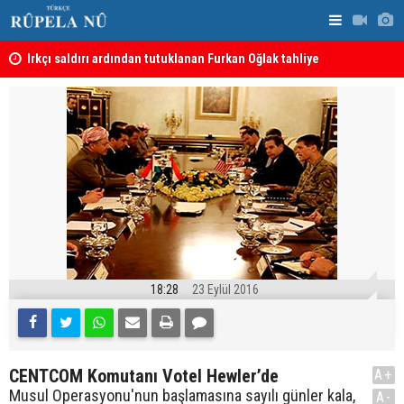
Irkçı saldırı ardından tutuklanan Furkan Oğlak tahliye
Haci Mahmu
edildi
birleştirme
18:28
23 Eylül 2016
CENTCOM Komutanı Votel Hewler’de
A+
Musul Operasyonu'nun başlamasına sayılı günler kala,
A-