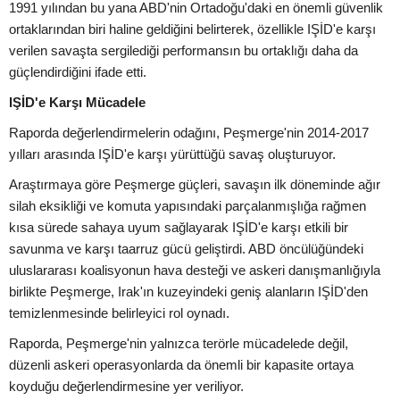
1991 yılından bu yana ABD'nin Ortadoğu'daki en önemli güvenlik
ortaklarından biri haline geldiğini belirterek, özellikle IŞİD'e karşı
verilen savaşta sergilediği performansın bu ortaklığı daha da
güçlendirdiğini ifade etti.
IŞİD'e Karşı Mücadele
Raporda değerlendirmelerin odağını, Peşmerge'nin 2014-2017
yılları arasında IŞİD'e karşı yürüttüğü savaş oluşturuyor.
Araştırmaya göre Peşmerge güçleri, savaşın ilk döneminde ağır
silah eksikliği ve komuta yapısındaki parçalanmışlığa rağmen
kısa sürede sahaya uyum sağlayarak IŞİD'e karşı etkili bir
savunma ve karşı taarruz gücü geliştirdi. ABD öncülüğündeki
uluslararası koalisyonun hava desteği ve askeri danışmanlığıyla
birlikte Peşmerge, Irak'ın kuzeyindeki geniş alanların IŞİD'den
temizlenmesinde belirleyici rol oynadı.
Raporda, Peşmerge'nin yalnızca terörle mücadelede değil,
düzenli askeri operasyonlarda da önemli bir kapasite ortaya
koyduğu değerlendirmesine yer veriliyor.