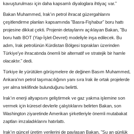
kavuşturulması için daha kapsamlı diyaloglara ihtiyaç var."
Bakan Muhammed, Irak’ın petrol ihracat güzergahlarını
çeşitlendirme planları kapsamında "Basra-Fişhabur" boru hattı
projesine dikkat çekti. Projenin detaylarını açıklayan Bakan, "Bu
boru hattı BOT (Yap-İşlet-Devret) modeliyle inşa edilecek. Bu
adım, Irak petrolünün Kürdistan Bölgesi toprakları üzerinden
Türkiye’ye ihracatında önemli bir alternatif ve stratejik bir hamle
olacaktır." dedi.
Türkiye ile yürütülen görüşmelere de değinen Basım Muhammed,
Ankara’nın petrol taşımacılığının yanı sıra Irak ile ortak projelerde
yer alma teklifinde bulunduğunu belirtti.
Irak’ın enerji altyapısını geliştirmek ve gaz yakma işlemine son
vermek için küresel devlerle çalıştıklarını belirten Bakan, son
Washington ziyaretinde Amerikan şirketleriyle önemli mutabakat
zaptları imzaladıklarını hatırlattı.
Irak’ın güncel üretim verilerini de paylaşan Bakan, "Şu an günlük