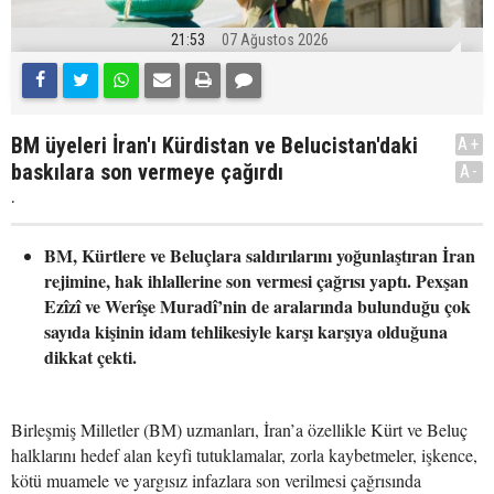
21:53
07 Ağustos 2026
BM üyeleri İran'ı Kürdistan ve Belucistan'daki
A+
baskılara son vermeye çağırdı
A-
.
BM, Kürtlere ve Beluçlara saldırılarını yoğunlaştıran İran
rejimine, hak ihlallerine son vermesi çağrısı yaptı. Pexşan
Ezîzî ve Werîşe Muradî’nin de aralarında bulunduğu çok
sayıda kişinin idam tehlikesiyle karşı karşıya olduğuna
dikkat çekti.
Birleşmiş Milletler (BM) uzmanları, İran’a özellikle Kürt ve Beluç
halklarını hedef alan keyfi tutuklamalar, zorla kaybetmeler, işkence,
kötü muamele ve yargısız infazlara son verilmesi çağrısında