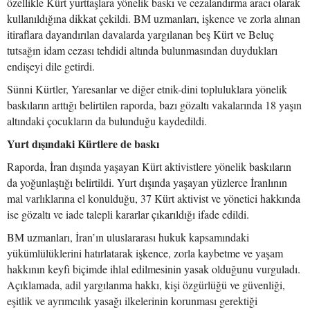
özellikle Kürt yurttaşlara yönelik baskı ve cezalandırma aracı olarak
kullanıldığına dikkat çekildi. BM uzmanları, işkence ve zorla alınan
itiraflara dayandırılan davalarda yargılanan beş Kürt ve Beluç
tutsağın idam cezası tehdidi altında bulunmasından duydukları
endişeyi dile getirdi.
Sünni Kürtler, Yaresanlar ve diğer etnik-dini topluluklara yönelik
baskıların arttığı belirtilen raporda, bazı gözaltı vakalarında 18 yaşın
altındaki çocukların da bulunduğu kaydedildi.
Yurt dışındaki Kürtlere de baskı
Raporda, İran dışında yaşayan Kürt aktivistlere yönelik baskıların
da yoğunlaştığı belirtildi. Yurt dışında yaşayan yüzlerce İranlının
mal varlıklarına el konulduğu, 37 Kürt aktivist ve yönetici hakkında
ise gözaltı ve iade talepli kararlar çıkarıldığı ifade edildi.
BM uzmanları, İran’ın uluslararası hukuk kapsamındaki
yükümlülüklerini hatırlatarak işkence, zorla kaybetme ve yaşam
hakkının keyfi biçimde ihlal edilmesinin yasak olduğunu vurguladı.
Açıklamada, adil yargılanma hakkı, kişi özgürlüğü ve güvenliği,
eşitlik ve ayrımcılık yasağı ilkelerinin korunması gerektiği