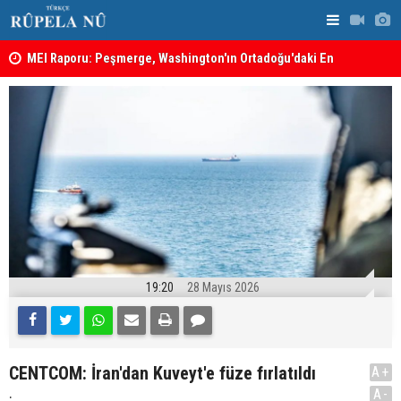
MEI Raporu: Peşmerge, Washington'ın Ortadoğu'daki En
Hadi Amiri'
Önemli Güvenlik Ortaklarından Biri
ABD'nin sal
19:20
28 Mayıs 2026
CENTCOM: İran'dan Kuveyt'e füze fırlatıldı
A+
.
A-