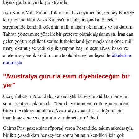
kişilik grubun içinde yer alıyordu.
İran Kadın Milli Futbol Takımı'nın bazı oyuncuları, Güney Kore'ye
karşı oynadıkları Asya Kupası'nın açılış maçından önceki
seremonide kendi ülkelerinin milli marşını okumamış ve bu durum
Tahran yönetimine yönelik bir protesto olarak algılanmıştı. İran'dan
gelen yoğun tepkiler üzerine futbolcular diğer maçlardan önce milli
marşı okumuş ve yedi kişilik gruptan beşi, oluşan siyasi baskı ve
ailelerine yönelik kötü muamele olabileceği endişesi ile
ülkelerine
dönmüştü.
"Avustralya gururla evim diyebileceğim bir
yer"
Genç futbolcu Pesendide, vatandaşlık belgesini aldıktan bir gün
sonra yaptığı açıklamada, "Dün hayatımın en mutlu günlerinden
biriydi. Artık resmî olarak Avustralya vatandaşı olduğum için
inanılmaz derecede gururlu ve minnettarım" dedi
Cairns Post gazetesine röportaj veren Pesendide, takım arkadaşıyla
birlikte yaşadıkları her şeyden sonra bu anın kendileri için çok