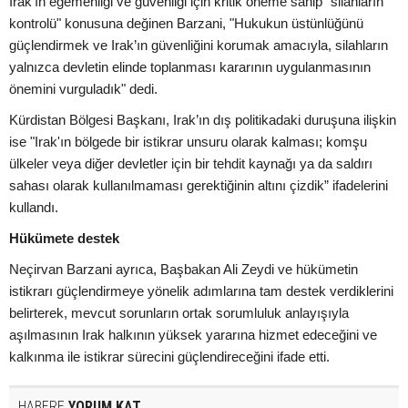
Irak’ın egemenliği ve güvenliği için kritik öneme sahip "silahların
kontrolü" konusuna değinen Barzani, "Hukukun üstünlüğünü
güçlendirmek ve Irak’ın güvenliğini korumak amacıyla, silahların
yalnızca devletin elinde toplanması kararının uygulanmasının
önemini vurguladık" dedi.
Kürdistan Bölgesi Başkanı, Irak’ın dış politikadaki duruşuna ilişkin
ise "Irak'ın bölgede bir istikrar unsuru olarak kalması; komşu
ülkeler veya diğer devletler için bir tehdit kaynağı ya da saldırı
sahası olarak kullanılmaması gerektiğinin altını çizdik” ifadelerini
kullandı.
Hükümete destek
Neçirvan Barzani ayrıca, Başbakan Ali Zeydi ve hükümetin
istikrarı güçlendirmeye yönelik adımlarına tam destek verdiklerini
belirterek, mevcut sorunların ortak sorumluluk anlayışıyla
aşılmasının Irak halkının yüksek yararına hizmet edeceğini ve
kalkınma ile istikrar sürecini güçlendireceğini ifade etti.
HABERE
YORUM KAT