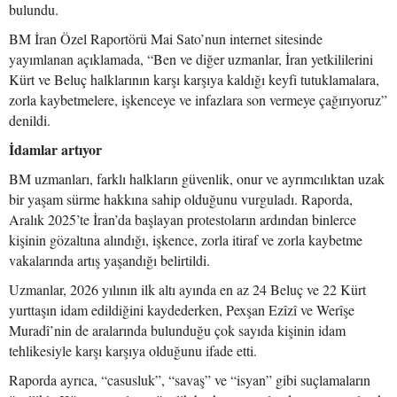
bulundu.
BM İran Özel Raportörü Mai Sato’nun internet sitesinde
yayımlanan açıklamada, “Ben ve diğer uzmanlar, İran yetkililerini
Kürt ve Beluç halklarının karşı karşıya kaldığı keyfi tutuklamalara,
zorla kaybetmelere, işkenceye ve infazlara son vermeye çağırıyoruz”
denildi.
İdamlar artıyor
BM uzmanları, farklı halkların güvenlik, onur ve ayrımcılıktan uzak
bir yaşam sürme hakkına sahip olduğunu vurguladı. Raporda,
Aralık 2025’te İran’da başlayan protestoların ardından binlerce
kişinin gözaltına alındığı, işkence, zorla itiraf ve zorla kaybetme
vakalarında artış yaşandığı belirtildi.
Uzmanlar, 2026 yılının ilk altı ayında en az 24 Beluç ve 22 Kürt
yurttaşın idam edildiğini kaydederken, Pexşan Ezîzî ve Werîşe
Muradî’nin de aralarında bulunduğu çok sayıda kişinin idam
tehlikesiyle karşı karşıya olduğunu ifade etti.
Raporda ayrıca, “casusluk”, “savaş” ve “isyan” gibi suçlamaların