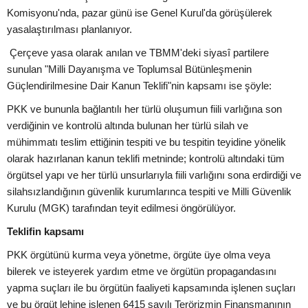
Komisyonu'nda, pazar günü ise Genel Kurul'da görüşülerek
yasalaştırılması planlanıyor.
Çerçeve yasa olarak anılan ve TBMM'deki siyasî partilere
sunulan "Milli Dayanışma ve Toplumsal Bütünleşmenin
Güçlendirilmesine Dair Kanun Teklifi"nin kapsamı ise şöyle:
PKK ve bununla bağlantılı her türlü oluşumun fiili varlığına son
verdiğinin ve kontrolü altında bulunan her türlü silah ve
mühimmatı teslim ettiğinin tespiti ve bu tespitin teyidine yönelik
olarak hazırlanan kanun teklifi metninde; kontrolü altındaki tüm
örgütsel yapı ve her türlü unsurlarıyla fiili varlığını sona erdirdiği ve
silahsızlandığının güvenlik kurumlarınca tespiti ve Milli Güvenlik
Kurulu (MGK) tarafından teyit edilmesi öngörülüyor.
Teklifin kapsamı
PKK örgütünü kurma veya yönetme, örgüte üye olma veya
bilerek ve isteyerek yardım etme ve örgütün propagandasını
yapma suçları ile bu örgütün faaliyeti kapsamında işlenen suçları
ve bu örgüt lehine işlenen 6415 sayılı Terörizmin Finansmanının