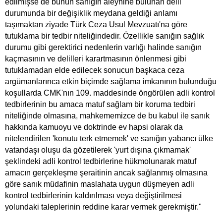
edilmişse de bunun sanığın aleyhine bulunan delil
durumunda bir değişiklik meydana geldiği anlamı
taşımaktan ziyade Türk Ceza Usul Mevzuatı'na göre
tutuklama bir tedbir niteliğindedir. Özellikle sanığın sağlık
durumu gibi gerektirici nedenlerin varlığı halinde sanığın
kaçmasının ve delilleri karartmasının önlenmesi gibi
tutuklamadan elde edilecek sonucun başkaca ceza
argümanlarınca etkin biçimde sağlama imkanının bulunduğu
koşullarda CMK'nın 109. maddesinde öngörülen adli kontrol
tedbirlerinin bu amaca matuf sağlam bir koruma tedbiri
niteliğinde olmasına, mahkememizce de bu kabul ile sanık
hakkında kamuoyu ve doktrinde ev hapsi olarak da
nitelendirilen 'konutu terk etmemek' ve sanığın yabancı ülke
vatandaşı oluşu da gözetilerek 'yurt dışına çıkmamak'
şeklindeki adli kontrol tedbirlerine hükmolunarak matuf
amacın gerçekleşme şeraitinin ancak sağlanmış olmasına
göre sanık müdafinin maslahata uygun düşmeyen adli
kontrol tedbirlerinin kaldırılması veya değiştirilmesi
yolundaki taleplerinin reddine karar vermek gerekmiştir."