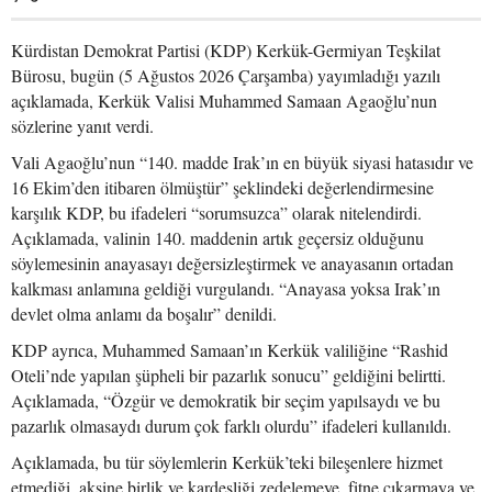
Kürdistan Demokrat Partisi (KDP) Kerkük-Germiyan Teşkilat
Bürosu, bugün (5 Ağustos 2026 Çarşamba) yayımladığı yazılı
açıklamada, Kerkük Valisi Muhammed Samaan Agaoğlu’nun
sözlerine yanıt verdi.
Vali Agaoğlu’nun “140. madde Irak’ın en büyük siyasi hatasıdır ve
16 Ekim’den itibaren ölmüştür” şeklindeki değerlendirmesine
karşılık KDP, bu ifadeleri “sorumsuzca” olarak nitelendirdi.
Açıklamada, valinin 140. maddenin artık geçersiz olduğunu
söylemesinin anayasayı değersizleştirmek ve anayasanın ortadan
kalkması anlamına geldiği vurgulandı. “Anayasa yoksa Irak’ın
devlet olma anlamı da boşalır” denildi.
KDP ayrıca, Muhammed Samaan’ın Kerkük valiliğine “Rashid
Oteli’nde yapılan şüpheli bir pazarlık sonucu” geldiğini belirtti.
Açıklamada, “Özgür ve demokratik bir seçim yapılsaydı ve bu
pazarlık olmasaydı durum çok farklı olurdu” ifadeleri kullanıldı.
Açıklamada, bu tür söylemlerin Kerkük’teki bileşenlere hizmet
etmediği, aksine birlik ve kardeşliği zedelemeye, fitne çıkarmaya ve