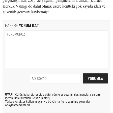
gerçekleştirildi. 2017’de yaşanan gelişmelerin ardından Kürtler,
Kerkük Valiliği de dahil olmak üzere kentteki çok sayıda idari ve
güvenlik görevini kaybetmişti.
HABERE
YORUM KAT
UYARI:
Küfür, hakaret, rencide edici cümleler veya imalar, inançlara saldırı
içeren, imla kuralları ile yazılmamış,
Türkçe karakter kullanılmayan ve büyük harflerle yazılmış yorumlar
onaylanmamaktadır.