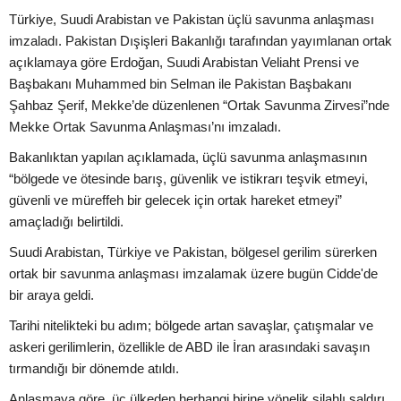
Türkiye, Suudi Arabistan ve Pakistan üçlü savunma anlaşması
imzaladı. Pakistan Dışişleri Bakanlığı tarafından yayımlanan ortak
açıklamaya göre Erdoğan, Suudi Arabistan Veliaht Prensi ve
Başbakanı Muhammed bin Selman ile Pakistan Başbakanı
Şahbaz Şerif, Mekke’de düzenlenen “Ortak Savunma Zirvesi”nde
Mekke Ortak Savunma Anlaşması’nı imzaladı.
Bakanlıktan yapılan açıklamada, üçlü savunma anlaşmasının
“bölgede ve ötesinde barış, güvenlik ve istikrarı teşvik etmeyi,
güvenli ve müreffeh bir gelecek için ortak hareket etmeyi”
amaçladığı belirtildi.
Suudi Arabistan, Türkiye ve Pakistan, bölgesel gerilim sürerken
ortak bir savunma anlaşması imzalamak üzere bugün Cidde'de
bir araya geldi.
Tarihi nitelikteki bu adım; bölgede artan savaşlar, çatışmalar ve
askeri gerilimlerin, özellikle de ABD ile İran arasındaki savaşın
tırmandığı bir dönemde atıldı.
Anlaşmaya göre, üç ülkeden herhangi birine yönelik silahlı saldırı,