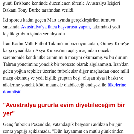
günü Brisbane kentinde düzenlenen törenle Avustralya İçişleri
Bakanı Tony Burke tarafından verildi.
İki sporcu kadın geçen Mart ayında gerçekleştirilen turnuva
sırasında
Avustralya'ya iltica başvurusu yapan,
takımdaki yedi
kişilik grubun içinde yer alıyordu.
İran Kadın Milli Futbol Takımı'nın bazı oyuncuları, Güney Kore'ye
karşı oynadıkları Asya Kupası'nın açılış maçından önceki
seremonide kendi ülkelerinin milli marşını okumamış ve bu durum
Tahran yönetimine yönelik bir protesto olarak algılanmıştı. İran'dan
gelen yoğun tepkiler üzerine futbolcular diğer maçlardan önce milli
marşı okumuş ve yedi kişilik gruptan beşi, oluşan siyasi baskı ve
ailelerine yönelik kötü muamele olabileceği endişesi ile
ülkelerine
dönmüştü.
"Avustralya gururla evim diyebileceğim bir
yer"
Genç futbolcu Pesendide, vatandaşlık belgesini aldıktan bir gün
sonra yaptığı açıklamada, "Dün hayatımın en mutlu günlerinden