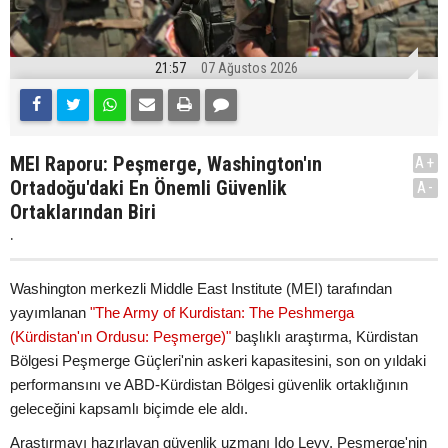
21:57
07 Ağustos 2026
MEI Raporu: Peşmerge, Washington'ın
A+
Ortadoğu'daki En Önemli Güvenlik
A-
Ortaklarından Biri
.
Washington merkezli Middle East Institute (MEI) tarafından
yayımlanan
"The Army of Kurdistan: The Peshmerga
(Kürdistan'ın Ordusu: Peşmerge)"
başlıklı araştırma, Kürdistan
Bölgesi Peşmerge Güçleri'nin askeri kapasitesini, son on yıldaki
performansını ve ABD-Kürdistan Bölgesi güvenlik ortaklığının
geleceğini kapsamlı biçimde ele aldı.
Araştırmayı hazırlayan güvenlik uzmanı Ido Levy, Peşmerge'nin