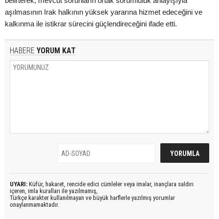
belirterek, mevcut sorunların ortak sorumluluk anlayışıyla
aşılmasının Irak halkının yüksek yararına hizmet edeceğini ve
kalkınma ile istikrar sürecini güçlendireceğini ifade etti.
HABERE
YORUM KAT
UYARI:
Küfür, hakaret, rencide edici cümleler veya imalar, inançlara saldırı
içeren, imla kuralları ile yazılmamış,
Türkçe karakter kullanılmayan ve büyük harflerle yazılmış yorumlar
onaylanmamaktadır.