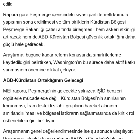
edildi.
Rapora göre Peşmerge içerisindeki siyasi parti temelli komuta
yapısının sona erdirilmesi ve tüm birliklerin Kürdistan Bölgesi
Peşmerge Bakanlığı çatısı altında birleşmesi, hem askeri etkinliği
artıracak hem de ABD-Kürdistan Bölgesi güvenlik ortaklığını daha
güçlü hale getirecek.
Araştırma, bugüne kadar reform konusunda sınırlı ilerleme
kaydedildiğini belirtirken, Washington'ın bu sürece daha aktif katkı
sunmasının önemine dikkat çekiyor.
ABD-Kürdistan Ortaklığının Geleceği
MEI raporu, Peşmerge'nin gelecekte yalnızca IŞİD benzeri
örgütlerle mücadelede değil, Kürdistan Bölgesi'nin sınırlarının
korunması, İran destekli silahlı grupların hareket alanının
sınırlandırılması ve bölgesel istikrarın sağlanmasında da kritik rol
üstlenebileceğini belirtiyor.
Araştırmanın genel değerlendirmesinde ise şu sonuca ulaşılıyor:
Peşmerge, eksikliklerine rağmen ABD'nin Ortadoğu'daki en