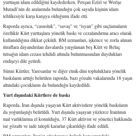
yurttaşın idam edildiğini kaydederken, Pexşan Ezîzî ve Werîşe
Muradî’nin de aralarında bulunduğu çok sayıda kişinin idam
tehlikesiyle karşı karşıya olduğunu ifade etti.
Raporda ayrıca, “casusluk”, “savaş” ve “isyan” gibi suçlamaların
özellikle Kürt yurttaşlara yönelik baskı ve cezalandırma aracı olarak
kullanıldığına dikkat çekildi. BM uzmanları, işkence ve zorla alınan
itiraflara dayandırılan davalarda yargılanan beş Kürt ve Beluç
tutsağın idam cezası tehdidi altında bulunmasından duydukları
endişeyi dile getirdi.
Sünni Kürtler, Yaresanlar ve diğer etnik-dini topluluklara yönelik
baskıların arttığı belirtilen raporda, bazı gözaltı vakalarında 18 yaşın
altındaki çocukların da bulunduğu kaydedildi.
Yurt dışındaki Kürtlere de baskı
Raporda, İran dışında yaşayan Kürt aktivistlere yönelik baskıların
da yoğunlaştığı belirtildi. Yurt dışında yaşayan yüzlerce İranlının
mal varlıklarına el konulduğu, 37 Kürt aktivist ve yönetici hakkında
ise gözaltı ve iade talepli kararlar çıkarıldığı ifade edildi.
BM uzmanları, İran’ın uluslararası hukuk kapsamındaki