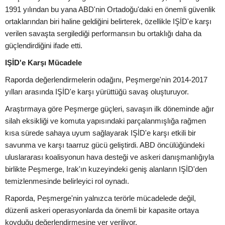
1991 yılından bu yana ABD'nin Ortadoğu'daki en önemli güvenlik
ortaklarından biri haline geldiğini belirterek, özellikle IŞİD'e karşı
verilen savaşta sergilediği performansın bu ortaklığı daha da
güçlendirdiğini ifade etti.
IŞİD'e Karşı Mücadele
Raporda değerlendirmelerin odağını, Peşmerge'nin 2014-2017
yılları arasında IŞİD'e karşı yürüttüğü savaş oluşturuyor.
Araştırmaya göre Peşmerge güçleri, savaşın ilk döneminde ağır
silah eksikliği ve komuta yapısındaki parçalanmışlığa rağmen
kısa sürede sahaya uyum sağlayarak IŞİD'e karşı etkili bir
savunma ve karşı taarruz gücü geliştirdi. ABD öncülüğündeki
uluslararası koalisyonun hava desteği ve askeri danışmanlığıyla
birlikte Peşmerge, Irak'ın kuzeyindeki geniş alanların IŞİD'den
temizlenmesinde belirleyici rol oynadı.
Raporda, Peşmerge'nin yalnızca terörle mücadelede değil,
düzenli askeri operasyonlarda da önemli bir kapasite ortaya
koyduğu değerlendirmesine yer veriliyor.