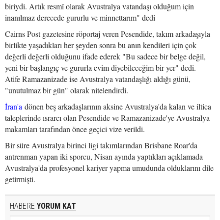
biriydi. Artık resmî olarak Avustralya vatandaşı olduğum için
inanılmaz derecede gururlu ve minnettarım" dedi
Cairns Post gazetesine röportaj veren Pesendide, takım arkadaşıyla
birlikte yaşadıkları her şeyden sonra bu anın kendileri için çok
değerli değerli olduğunu ifade ederek "Bu sadece bir belge değil,
yeni bir başlangıç ve gururla evim diyebileceğim bir yer" dedi.
Atife Ramazanizade ise Avustralya vatandaşlığı aldığı günü,
"unutulmaz bir gün" olarak nitelendirdi.
İran'a
dönen beş arkadaşlarının aksine Avustralya'da kalan ve iltica
taleplerinde ısrarcı olan Pesendide ve Ramazanizade'ye Avustralya
makamları tarafından önce geçici vize verildi.
Bir süre Avustralya birinci ligi takımlarından Brisbane Roar'da
antrenman yapan iki sporcu, Nisan ayında yaptıkları açıklamada
Avustralya'da profesyonel kariyer yapma umudunda olduklarını dile
getirmişti.
HABERE
YORUM KAT