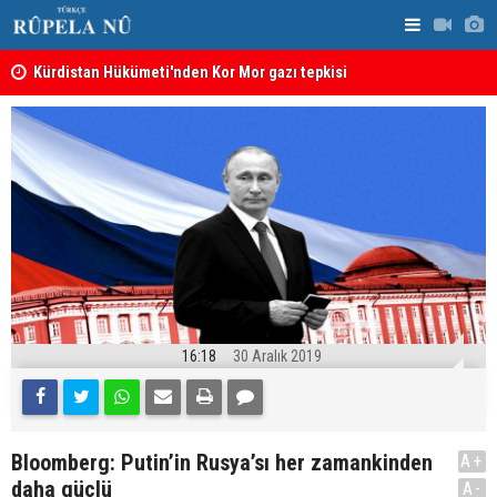
Kürdistan Hükümeti'nden Kor Mor gazı tepkisi
KDP’den Ke
16:18
30 Aralık 2019
Bloomberg: Putin’in Rusya’sı her zamankinden
A+
daha güçlü
A-