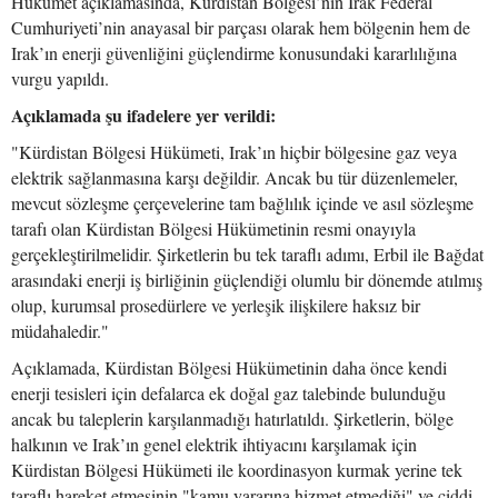
Hükümet açıklamasında, Kürdistan Bölgesi’nin Irak Federal
Cumhuriyeti’nin anayasal bir parçası olarak hem bölgenin hem de
Irak’ın enerji güvenliğini güçlendirme konusundaki kararlılığına
vurgu yapıldı.
Açıklamada şu ifadelere yer verildi:
"Kürdistan Bölgesi Hükümeti, Irak’ın hiçbir bölgesine gaz veya
elektrik sağlanmasına karşı değildir. Ancak bu tür düzenlemeler,
mevcut sözleşme çerçevelerine tam bağlılık içinde ve asıl sözleşme
tarafı olan Kürdistan Bölgesi Hükümetinin resmi onayıyla
gerçekleştirilmelidir. Şirketlerin bu tek taraflı adımı, Erbil ile Bağdat
arasındaki enerji iş birliğinin güçlendiği olumlu bir dönemde atılmış
olup, kurumsal prosedürlere ve yerleşik ilişkilere haksız bir
müdahaledir."
Açıklamada, Kürdistan Bölgesi Hükümetinin daha önce kendi
enerji tesisleri için defalarca ek doğal gaz talebinde bulunduğu
ancak bu taleplerin karşılanmadığı hatırlatıldı. Şirketlerin, bölge
halkının ve Irak’ın genel elektrik ihtiyacını karşılamak için
Kürdistan Bölgesi Hükümeti ile koordinasyon kurmak yerine tek
taraflı hareket etmesinin "kamu yararına hizmet etmediği" ve ciddi