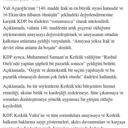
Vali Agaoğlu’nun “140. madde Irak’ın en büyük siyasi hatasıdır ve
16 Ekim’den itibaren ölmüştür” şeklindeki değerlendirmesine
karşılık KDP, bu ifadeleri “sorumsuzca” olarak nitelendirdi.
Açıklamada, valinin 140. maddenin artık geçersiz olduğunu
söylemesinin anayasayı değersizleştirmek ve anayasanın ortadan
kalkması anlamına geldiği vurgulandı. “Anayasa yoksa Irak’ın
devlet olma anlamı da boşalır” denildi.
KDP ayrıca, Muhammed Samaan’ın Kerkük valiliğine “Rashid
Oteli’nde yapılan şüpheli bir pazarlık sonucu” geldiğini belirtti.
Açıklamada, “Özgür ve demokratik bir seçim yapılsaydı ve bu
pazarlık olmasaydı durum çok farklı olurdu” ifadeleri kullanıldı.
Açıklamada, bu tür söylemlerin Kerkük’teki bileşenlere hizmet
etmediği, aksine birlik ve kardeşliği zedelemeye, fitne çıkarmaya ve
sorunları derinleştirmeye yönelik uygunsuz bir girişim olduğu
kaydedildi.
KDP, Kerkük Valisi’ne ve tüm sorumlulara anayasaya ve Kerkük
halkının haklarına saygı göstermeleri, akılcı davranmaları ve kargaşa