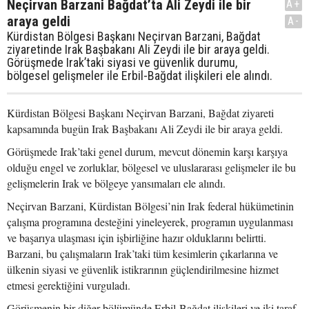
Neçirvan Barzani Bağdat’ta Ali Zeydi ile bir
A+
araya geldi
A-
Kürdistan Bölgesi Başkanı Neçirvan Barzani, Bağdat
ziyaretinde Irak Başbakanı Ali Zeydi ile bir araya geldi.
Görüşmede Irak’taki siyasi ve güvenlik durumu,
bölgesel gelişmeler ile Erbil-Bağdat ilişkileri ele alındı.
Kürdistan Bölgesi Başkanı Neçirvan Barzani, Bağdat ziyareti
kapsamında bugün Irak Başbakanı Ali Zeydi ile bir araya geldi.
Görüşmede Irak’taki genel durum, mevcut dönemin karşı karşıya
olduğu engel ve zorluklar, bölgesel ve uluslararası gelişmeler ile bu
gelişmelerin Irak ve bölgeye yansımaları ele alındı.
Neçirvan Barzani, Kürdistan Bölgesi’nin Irak federal hükümetinin
çalışma programına desteğini yineleyerek, programın uygulanması
ve başarıya ulaşması için işbirliğine hazır olduklarını belirtti.
Barzani, bu çalışmaların Irak’taki tüm kesimlerin çıkarlarına ve
ülkenin siyasi ve güvenlik istikrarının güçlendirilmesine hizmet
etmesi gerektiğini vurguladı.
Görüşmenin bir diğer bölümünde Erbil-Bağdat ilişkileri ve iki taraf