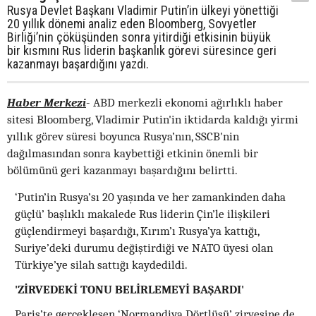
Rusya Devlet Başkanı Vladimir Putin’in ülkeyi yönettiği
20 yıllık dönemi analiz eden Bloomberg, Sovyetler
Birliği’nin çöküşünden sonra yitirdiği etkisinin büyük
bir kısmını Rus liderin başkanlık görevi süresince geri
kazanmayı başardığını yazdı.
Haber Merkezi
- ABD merkezli ekonomi ağırlıklı haber
sitesi Bloomberg, Vladimir Putin'in iktidarda kaldığı yirmi
yıllık görev süresi boyunca Rusya’nın, SSCB'nin
dağılmasından sonra kaybettiği etkinin önemli bir
bölümünü geri kazanmayı başardığını belirtti.
‘Putin’in Rusya’sı 20 yaşında ve her zamankinden daha
güçlü’ başlıklı makalede Rus liderin Çin’le ilişkileri
güçlendirmeyi başardığı, Kırım’ı Rusya’ya kattığı,
Suriye’deki durumu değiştirdiği ve NATO üyesi olan
Türkiye’ye silah sattığı kaydedildi.
'ZİRVEDEKİ TONU BELİRLEMEYİ BAŞARDI'
Paris’te gerçekleşen ‘Normandiya Dörtlüsü’ zirvesine de