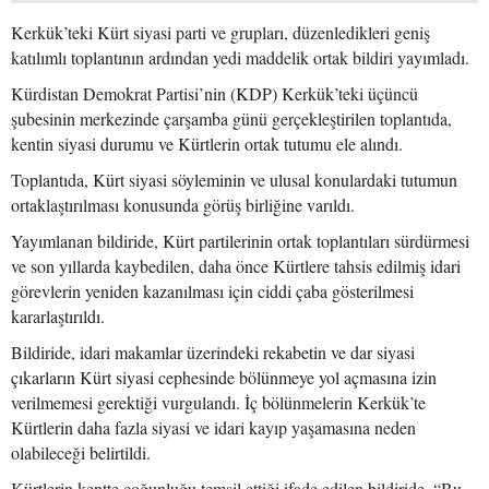
Kerkük’teki Kürt siyasi parti ve grupları, düzenledikleri geniş
katılımlı toplantının ardından yedi maddelik ortak bildiri yayımladı.
Kürdistan Demokrat Partisi’nin (KDP) Kerkük’teki üçüncü
şubesinin merkezinde çarşamba günü gerçekleştirilen toplantıda,
kentin siyasi durumu ve Kürtlerin ortak tutumu ele alındı.
Toplantıda, Kürt siyasi söyleminin ve ulusal konulardaki tutumun
ortaklaştırılması konusunda görüş birliğine varıldı.
Yayımlanan bildiride, Kürt partilerinin ortak toplantıları sürdürmesi
ve son yıllarda kaybedilen, daha önce Kürtlere tahsis edilmiş idari
görevlerin yeniden kazanılması için ciddi çaba gösterilmesi
kararlaştırıldı.
Bildiride, idari makamlar üzerindeki rekabetin ve dar siyasi
çıkarların Kürt siyasi cephesinde bölünmeye yol açmasına izin
verilmemesi gerektiği vurgulandı. İç bölünmelerin Kerkük’te
Kürtlerin daha fazla siyasi ve idari kayıp yaşamasına neden
olabileceği belirtildi.
Kürtlerin kentte çoğunluğu temsil ettiği ifade edilen bildiride, “Bu