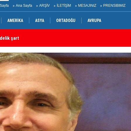
Sayfa
Ana Sayfa
ARŞİV
İLETİŞİM
MESAJINIZ
PRENSIBIMIZ
AMERİKA
ASYA
ORTADOĞU
AVRUPA
delik şart
Ha
 Oğlak tahliye edildi