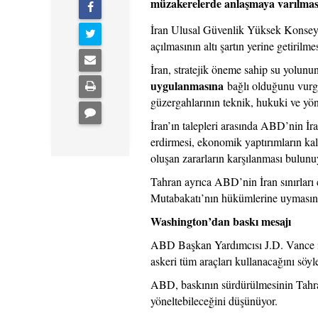
müzakerelerde anlaşmaya varılmasın
İran Ulusal Güvenlik Yüksek Konsey
açılmasının altı şartın yerine getirilm
İran, stratejik öneme sahip su yolunun
uygulanmasına
bağlı olduğunu vurgu
güzergahlarının teknik, hukuki ve yöne
İran’ın talepleri arasında ABD’nin İr
erdirmesi, ekonomik yaptırımların kald
oluşan zararların karşılanması bulunu
Tahran ayrıca ABD’nin İran sınırları
Mutabakatı’nın hükümlerine uymasını 
Washington’dan baskı mesajı
ABD Başkan Yardımcısı J.D. Vance i
askeri tüm araçları kullanacağını söyl
ABD, baskının sürdürülmesinin Tahran
yöneltebileceğini düşünüyor.