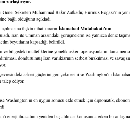
ı zorlaştırıyor.
i Genel Sekreteri Muhammed Bakır Zülkadir, Hürmüz Boğazı’nın yen
esine bağlı olduğunu açıkladı.
İslamabad Mutabakatı’nın
 açılmasına ilişkin nihai kararın
ladı. İran ile Umman arasındaki görüşmelerin ise yalnızca deniz taşıma
tim boyutlarını kapsadığı belirtildi.
an ve bölgedeki müttefiklerine yönelik askeri operasyonlarını tamamen 
ırılması, dondurulmuş İran varlıklarının serbest bırakılması ve savaş sı
yor.
 çevresindeki askeri güçlerini geri çekmesini ve Washington’ın İslamaba
talep ediyor.
se Washington’ın en uygun sonucu elde etmek için diplomatik, ekonom
edi.
’ı enerji ihracatının yeniden başlatılması konusunda erken bir anlaşm