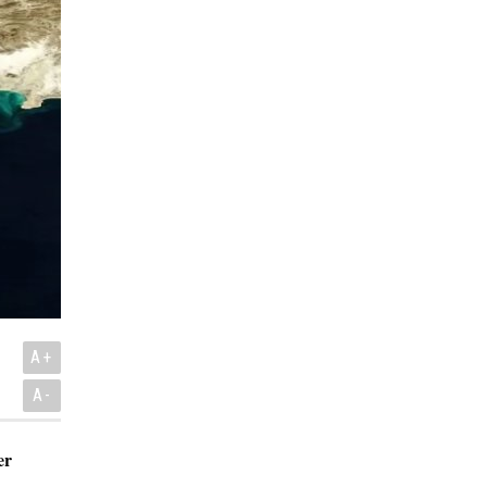
A+
A-
er