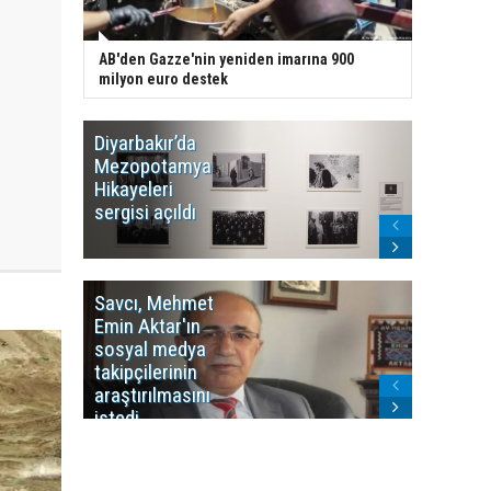
AB'den Gazze'nin yeniden imarına 900
milyon euro destek
Diyarbakır’da
WDR, Kü
Mezopotamya
yayın y
Hikayeleri
Cosmo K
sergisi açıldı
program
sonlandı
Savcı, Mehmet
Kürdist
Emin Aktar'ın
Bölgesi 
sosyal medya
Washing
takipçilerinin
Gündem
araştırılmasını
ile ilişkil
istedi