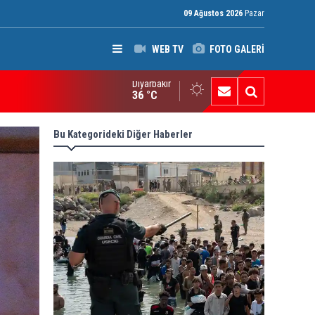
09 Ağustos 2026
Pazar
WEB TV
FOTO GALERİ
Diyarbakır
ci Mahmud: Başkan Barzani, Kürt saflarını birleştirmeye kararlı
36 °C
Bu Kategorideki Diğer Haberler