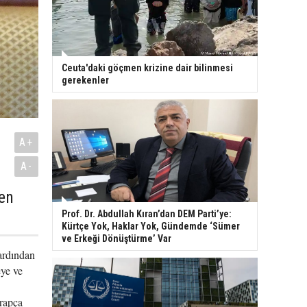
Ceuta'daki göçmen krizine dair bilinmesi
gerekenler
A+
A-
den
Prof. Dr. Abdullah Kıran’dan DEM Parti’ye:
Kürtçe Yok, Haklar Yok, Gündemde ‘Sümer
ve Erkeği Dönüştürme’ Var
ardından
eye ve
Arapça