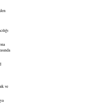
iden
cılığı
sona
rasında
d
ik ve
aya