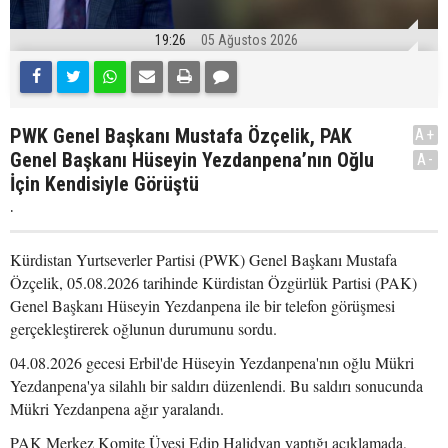
19:26
05 Ağustos 2026
PWK Genel Başkanı Mustafa Özçelik, PAK
A+
Genel Başkanı Hüseyin Yezdanpena’nın Oğlu
A-
İçin Kendisiyle Görüştü
.
Kürdistan Yurtseverler Partisi (PWK) Genel Başkanı Mustafa
Özçelik, 05.08.2026 tarihinde Kürdistan Özgürlük Partisi (PAK)
Genel Başkanı Hüseyin Yezdanpena ile bir telefon görüşmesi
gerçekleştirerek oğlunun durumunu sordu.
04.08.2026 gecesi Erbil'de Hüseyin Yezdanpena'nın oğlu Mükri
Yezdanpena'ya silahlı bir saldırı düzenlendi. Bu saldırı sonucunda
Mükri Yezdanpena ağır yaralandı.
PAK Merkez Komite Üyesi Edip Halidyan yaptığı açıklamada,