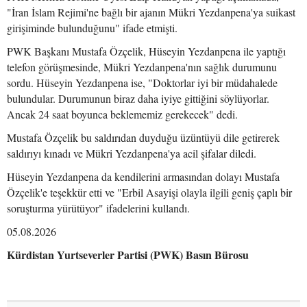
"İran İslam Rejimi'ne bağlı bir ajanın Mükri Yezdanpena'ya suikast
girişiminde bulunduğunu" ifade etmişti.
PWK Başkanı Mustafa Özçelik, Hüseyin Yezdanpena ile yaptığı
telefon görüşmesinde, Mükri Yezdanpena'nın sağlık durumunu
sordu. Hüseyin Yezdanpena ise, "Doktorlar iyi bir müdahalede
bulundular. Durumunun biraz daha iyiye gittiğini söylüyorlar.
Ancak 24 saat boyunca beklememiz gerekecek" dedi.
Mustafa Özçelik bu saldırıdan duyduğu üzüntüyü dile getirerek
saldırıyı kınadı ve Mükri Yezdanpena'ya acil şifalar diledi.
Hüseyin Yezdanpena da kendilerini armasından dolayı Mustafa
Özçelik'e teşekkür etti ve "Erbil Asayişi olayla ilgili geniş çaplı bir
soruşturma yürütüyor" ifadelerini kullandı.
05.08.2026
Kürdistan Yurtseverler Partisi (PWK) Basın Bürosu