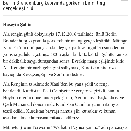
Berlin Brandenburg kapısında görkemli bir miting
gerçekleştirildi.
Hüseyin Şahin
Ala rengin günü dolayısıyla 17.12.2016 tarihinde, ünlü Berlin
Brandenburg kapısında görkemli bir miting gerçekleştirildi. Mitinge
Kurdista`nın dört parçasında, değişik parti ve örgüt temsimcilerinin
yanısıra yediden, yetmişe 300ü aşkın bir kitle katıldı. Şehitler anısıa
bir dakikalık saygı duruşından sonra, Eyrakip marşı eşliğinde kitle
Ala Rengini bir nazlı gelin gibi sallıyarak, Kurdistan birdir ve
bayrağıda Kesk,Zer,Sipi ve Sor´ dur dediler.
Ala Renginin ta Ahmede Xani´den bu yana şekil ve rengi
belirlendi, Kurdistan Taali Cemiyetince çerçevesi çizildi, bunun
Hoybun örgütü döneminde pekiştirlip, Ağrı uluasal başkaldırısı ve
Qadı Muhamed dönemimde Kurdistan Cumhuriyetinin ilanıyla
tescil edildi. Kurdistan bayrağı namus gibi kutsaldır ve bunun
ayaklar altına alınmasına müsade edilmez.
Mitingte Şıwan Perwer in “Wa hatın Peşmergen me” adlı parçasıyla