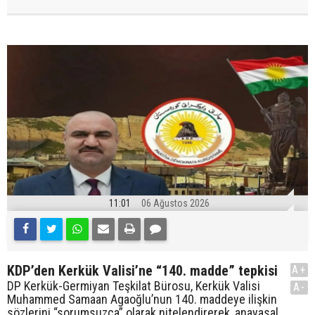
11:01
06 Ağustos 2026
KDP’den Kerkük Valisi’ne “140. madde” tepkisi
A+
DP Kerkük-Germiyan Teşkilat Bürosu, Kerkük Valisi
A-
Muhammed Samaan Agaoğlu’nun 140. maddeye ilişkin
sözlerini “sorumsuzca” olarak nitelendirerek, anayasal