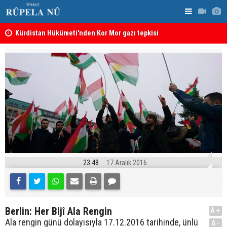
Kürdistan Hükümeti'nden Kor Mor gazı tepkisi
KDP’den Ke
23:48
17 Aralık 2016
Berlin: Her Bijî Ala Rengin
A+
Ala rengin günü dolayısıyla 17.12.2016 tarihinde, ünlü
A-