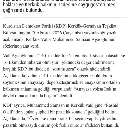
haklara ve Kerkük halkının iradesine saygı gösterilmesi
çağrısında bulundu.
Kürdistan Demokrat Partisi (KDP) Kerkük-Germiyan Teşkilat
Bürosu, bugün (5 Ağustos 2026 Çarşamba) yayımladığı yazılı
açıklamada, Kerkük Valisi Muhammed Samaan Agaoğlu’nun
sözlerine yanıt verdi.
Vali Agaoğlu’nun “140. madde Irak’ın en büyük siyasi hatasıdır ve
16 Ekim’den itibaren ölmüştür” şeklindeki değerlendirmesine
karşılık KDP, bu ifadeleri “sorumsuzca” olarak nitelendirdi.
Açıklamada, valinin 140. maddenin artık geçersiz olduğunu
söylemesinin anayasayı değersizleştirmek ve anayasanın ortadan
kalkması anlamına geldiği vurgulandı. “Anayasa yoksa Irak’ın
devlet olma anlamı da boşalır” denildi.
KDP ayrıca, Muhammed Samaan’ın Kerkük valiliğine “Rashid
Oteli’nde yapılan şüpheli bir pazarlık sonucu” geldiğini belirtti.
Açıklamada, “Özgür ve demokratik bir seçim yapılsaydı ve bu
pazarlık olmasaydı durum çok farklı olurdu” ifadeleri kullanıldı.