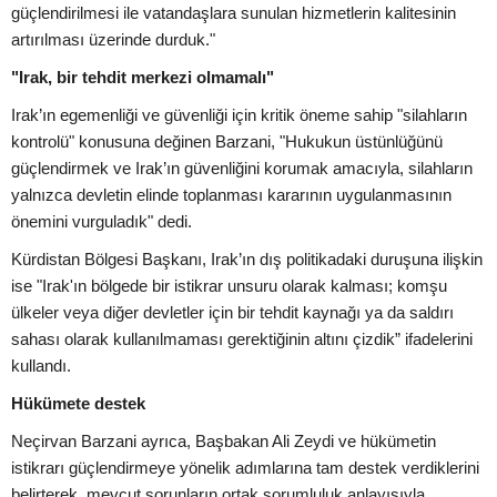
güçlendirilmesi ile vatandaşlara sunulan hizmetlerin kalitesinin
artırılması üzerinde durduk."
"Irak, bir tehdit merkezi olmamalı"
Irak’ın egemenliği ve güvenliği için kritik öneme sahip "silahların
kontrolü" konusuna değinen Barzani, "Hukukun üstünlüğünü
güçlendirmek ve Irak’ın güvenliğini korumak amacıyla, silahların
yalnızca devletin elinde toplanması kararının uygulanmasının
önemini vurguladık" dedi.
Kürdistan Bölgesi Başkanı, Irak’ın dış politikadaki duruşuna ilişkin
ise "Irak'ın bölgede bir istikrar unsuru olarak kalması; komşu
ülkeler veya diğer devletler için bir tehdit kaynağı ya da saldırı
sahası olarak kullanılmaması gerektiğinin altını çizdik” ifadelerini
kullandı.
Hükümete destek
Neçirvan Barzani ayrıca, Başbakan Ali Zeydi ve hükümetin
istikrarı güçlendirmeye yönelik adımlarına tam destek verdiklerini
belirterek, mevcut sorunların ortak sorumluluk anlayışıyla