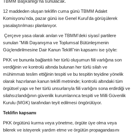
TBMM Başkanlığı’na sunulacak.
12 maddeden oluşan teklifin cuma günü TBMM Adalet
Komisyonu'nda, pazar günü ise Genel Kurul'da görüşülerek
yasalaştırılması planlanıyor.
Çerçeve yasa olarak anılan ve TBMM'deki siyasî partilere
sunulan "Milli Dayanışma ve Toplumsal Bütünleşmenin
Güçlendirilmesine Dair Kanun Teklifi"nin kapsamı ise şöyle:
PKK ve bununla bağlantılı her türlü oluşumun fiili varlığına son
verdiğinin ve kontrolü altında bulunan her türlü silah ve
mühimmatı teslim ettiğinin tespiti ve bu tespitin teyidine yönelik
olarak hazırlanan kanun teklifi metninde; kontrolü altındaki tüm
örgütsel yapı ve her türlü unsurlarıyla fiili varlığını sona erdirdiği ve
silahsızlandığının güvenlik kurumlarınca tespiti ve Milli Güvenlik
Kurulu (MGK) tarafından teyit edilmesi öngörülüyor.
Teklifin kapsamı
PKK örgütünü kurma veya yönetme, örgüte üye olma veya
bilerek ve isteyerek yardım etme ve örgütün propagandasını