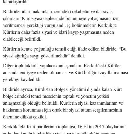
kararlaştırıldı.
Bildiride, idari makamlar üzerindeki rekabetin ve dar siyasi
çıkarların Kürt siyasi cephesinde bölünmeye yol açmasına izin
verilmemesi gerektiği vurgulandı. İç bölünmelerin Kerkük’te
Kürtlerin daha fazla siyasi ve idari kayıp yaşamasına neden
olabileceği belirtildi.
Kürtlerin kentte çoğunluğu temsil ettiği ifade edilen bildiride, “Bu
siyasi ağırlığa saygı gösterilmelidir” denildi.
Diğer topluluklarla yapılacak anlaşmaların Kerkük’teki Kürtler
arasında endişeye neden olmaması ve Kürt birliğini zayıflatmaması
gerektiği kaydedildi.
Bildiride ayrıca, Kürdistan Bölgesi yönetimi dışında kalan Kürt
bölgelerindeki temel meselenin toprak ve yönetim yetkisi
anlaşmazlığı olduğu belirtildi. Kürtlerin siyasi kazanımlarının ve
haklarının korunması için ortak bir siyasi tutum sergilenmesinin
önemine dikkat çekildi.
Kerkük’teki Kürt partilerinin toplantısı, 16 Ekim 2017 olaylarının
ardından kentte kaybedilen siyasi ve idari etkinliğin yeniden