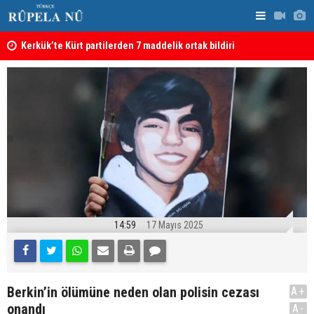
Kerkük’te Kürt partilerden 7 maddelik ortak bildiri
Irak: Silah
14:59
17 Mayıs 2025
Berkin’in ölümüne neden olan polisin cezası
A+
onandı
A-