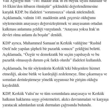
Vali Agaoğlu’nun “140. madde Irak’ın en büyük siyasi hatasıdır ve
16 Ekim’den itibaren ölmüştür” şeklindeki değerlendirmesine
karşılık KDP, bu ifadeleri “sorumsuzca” olarak nitelendirdi.
Açıklamada, valinin 140. maddenin artık geçersiz olduğunu
söylemesinin anayasayı değersizleştirmek ve anayasanın ortadan
kalkması anlamına geldiği vurgulandı. “Anayasa yoksa Irak’ın
devlet olma anlamı da boşalır” denildi.
KDP ayrıca, Muhammed Samaan’ın Kerkük valiliğine “Rashid
Oteli’nde yapılan şüpheli bir pazarlık sonucu” geldiğini belirtti.
Açıklamada, “Özgür ve demokratik bir seçim yapılsaydı ve bu
pazarlık olmasaydı durum çok farklı olurdu” ifadeleri kullanıldı.
Açıklamada, bu tür söylemlerin Kerkük’teki bileşenlere hizmet
etmediği, aksine birlik ve kardeşliği zedelemeye, fitne çıkarmaya ve
sorunları derinleştirmeye yönelik uygunsuz bir girişim olduğu
kaydedildi.
KDP, Kerkük Valisi’ne ve tüm sorumlulara anayasaya ve Kerkük
halkının haklarına saygı göstermeleri, akılcı davranmaları ve kargaşa
yaratacak adımlardan uzak durmaları çağrısında bulundu.