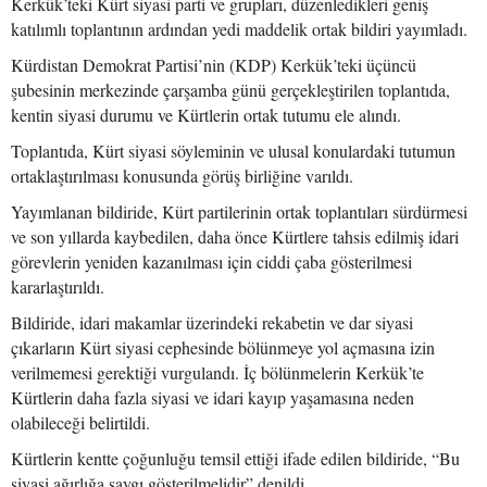
Kerkük’teki Kürt siyasi parti ve grupları, düzenledikleri geniş
katılımlı toplantının ardından yedi maddelik ortak bildiri yayımladı.
Kürdistan Demokrat Partisi’nin (KDP) Kerkük’teki üçüncü
şubesinin merkezinde çarşamba günü gerçekleştirilen toplantıda,
kentin siyasi durumu ve Kürtlerin ortak tutumu ele alındı.
Toplantıda, Kürt siyasi söyleminin ve ulusal konulardaki tutumun
ortaklaştırılması konusunda görüş birliğine varıldı.
Yayımlanan bildiride, Kürt partilerinin ortak toplantıları sürdürmesi
ve son yıllarda kaybedilen, daha önce Kürtlere tahsis edilmiş idari
görevlerin yeniden kazanılması için ciddi çaba gösterilmesi
kararlaştırıldı.
Bildiride, idari makamlar üzerindeki rekabetin ve dar siyasi
çıkarların Kürt siyasi cephesinde bölünmeye yol açmasına izin
verilmemesi gerektiği vurgulandı. İç bölünmelerin Kerkük’te
Kürtlerin daha fazla siyasi ve idari kayıp yaşamasına neden
olabileceği belirtildi.
Kürtlerin kentte çoğunluğu temsil ettiği ifade edilen bildiride, “Bu
siyasi ağırlığa saygı gösterilmelidir” denildi.