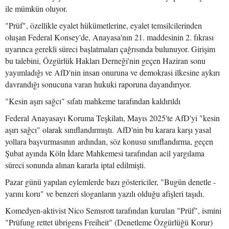
ile mümkün oluyor.
"Prüf", özellikle eyalet hükümetlerine, eyalet temsilcilerinden
oluşan Federal Konsey'de, Anayasa'nın 21. maddesinin 2. fıkrası
uyarınca gerekli süreci başlatmaları çağrısında bulunuyor. Girişim
bu talebini, Özgürlük Hakları Derneği'nin geçen Haziran sonu
yayımladığı ve AfD'nin insan onuruna ve demokrasi ilkesine aykırı
davrandığı sonucuna varan hukuki raporuna dayandırıyor.
"Kesin aşırı sağcı" sıfatı mahkeme tarafından kaldırıldı
Federal Anayasayı Koruma Teşkilatı, Mayıs 2025'te AfD'yi "kesin
aşırı sağcı" olarak sınıflandırmıştı. AfD'nin bu karara karşı yasal
yollara başvurmasının ardından, söz konusu sınıflandırma, geçen
Şubat ayında Köln İdare Mahkemesi tarafından acil yargılama
süreci sonunda alınan kararla iptal edilmişti.
Pazar günü yapılan eylemlerde bazı göstericiler, "Bugün denetle -
yarını koru" ve benzeri sloganların yazılı olduğu afişleri taşıdı.
Komedyen-aktivist Nico Semsrott tarafından kurulan "Prüf", ismini
"Prüfung rettet übrigens Freiheit" (Denetleme Özgürlüğü Korur)