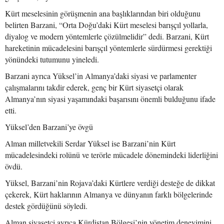
Kürt meselesinin görüşmenin ana başlıklarından biri olduğunu
belirten Barzani, “Orta Doğu’daki Kürt meselesi barışçıl yollarla,
diyalog ve modern yöntemlerle çözülmelidir” dedi. Barzani, Kürt
hareketinin mücadelesini barışçıl yöntemlerle sürdürmesi gerektiği
yönündeki tutumunu yineledi.
Barzani ayrıca Yüksel’in Almanya’daki siyasi ve parlamenter
çalışmalarını takdir ederek, genç bir Kürt siyasetçi olarak
Almanya’nın siyasi yaşamındaki başarısını önemli bulduğunu ifade
etti.
Yüksel’den Barzani’ye övgü
Alman milletvekili Serdar Yüksel ise Barzani’nin Kürt
mücadelesindeki rolünü ve terörle mücadele dönemindeki liderliğini
övdü.
Yüksel, Barzani’nin Rojava’daki Kürtlere verdiği desteğe de dikkat
çekerek, Kürt haklarının Almanya ve dünyanın farklı bölgelerinde
destek gördüğünü söyledi.
Alman siyasetçi ayrıca Kürdistan Bölgesi’nin yönetim deneyimini