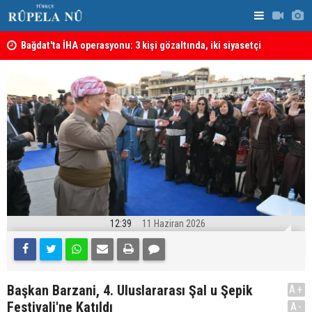
lmeli
Bağdat'ta İHA operasyonu: 3 kişi gözaltında, iki siyasetçi
Almanya'da 
hakkında tutuklama kararı
12:39
11 Haziran 2026
Başkan Barzani, 4. Uluslararası Şal u Şepik
A+
Festivali'ne Katıldı
A-