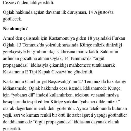
Cezaevi’nden tahliye edildi.
Oğlak hakkında açılan davanın ilk duruşması, 14 Ağustos’ta
görülecek.
Ne olmuştu?
Amed’den çalışmak için Kastamonu’ya giden 18 yaşındaki Furkan
Oğlak, 13 Temmuz’da yolculuk sırasında Kürtçe müzik dinlediği
gerekçesiyle bir grubun ırkçı saldırısına maruz kaldı. Saldırının
ardından gözaltına alınan Oğlak, 14 Temmuz’da “örgüt
propagandası” iddiasıyla çıkarıldığı mahkemece tutuklanarak
Kastamonu E Tipi Kapalı Cezaevi’ne gönderildi.
Kastamonu Cumhuriyet Başsavcılığı’nın 27 Temmuz’da hazırladığı
iddianamede, Oğlak hakkında ceza istendi. İddianamede Kürtçe
için “yabancı dil” ifadesi kullanılırken, telefonu ve sanal medya
hesaplarında tespit edilen Kürtçe şarkılar “yabancı dilde müzik”
olarak değerlendirilerek delil gösterildi. Ayrıca telefonunda bulunan
yeşil, sarı ve kırmızı renkli bir örtü ile zafer işareti yaptığı görüntüler
de iddianamede “örgüt propagandası” iddiasına dayanak olarak
gösterildi.