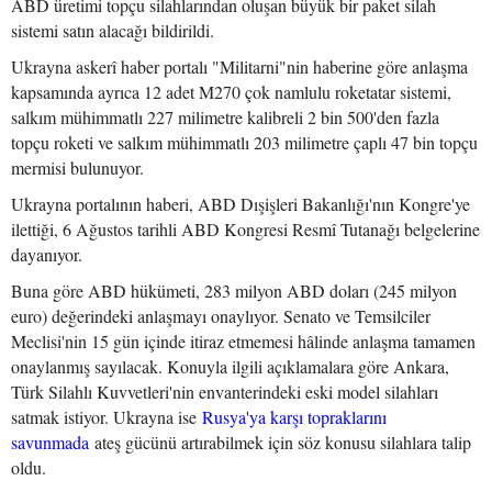
ABD üretimi topçu silahlarından oluşan büyük bir paket silah
sistemi satın alacağı bildirildi.
Ukrayna askerî haber portalı "Militarni"nin haberine göre anlaşma
kapsamında ayrıca 12 adet M270 çok namlulu roketatar sistemi,
salkım mühimmatlı 227 milimetre kalibreli 2 bin 500'den fazla
topçu roketi ve salkım mühimmatlı 203 milimetre çaplı 47 bin topçu
mermisi bulunuyor.
Ukrayna portalının haberi, ABD Dışişleri Bakanlığı'nın Kongre'ye
ilettiği, 6 Ağustos tarihli ABD Kongresi Resmî Tutanağı belgelerine
dayanıyor.
Buna göre ABD hükümeti, 283 milyon ABD doları (245 milyon
euro) değerindeki anlaşmayı onaylıyor. Senato ve Temsilciler
Meclisi'nin 15 gün içinde itiraz etmemesi hâlinde anlaşma tamamen
onaylanmış sayılacak. Konuyla ilgili açıklamalara göre Ankara,
Türk Silahlı Kuvvetleri'nin envanterindeki eski model silahları
satmak istiyor. Ukrayna ise
Rusya'ya karşı topraklarını
savunmada
ateş gücünü artırabilmek için söz konusu silahlara talip
oldu.