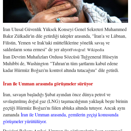
İran Ulusal Güvenlik Yüksek Konseyi Genel Sekreteri Muhammed
Bakır Zülkadir'in dile getirdiği talepler arasında, "İran'a ve Lübnan,
Filistin, Yemen ve Irak'taki müttefiklerine yönelik savaş ve
saldırıların sona ermesi" de yer alıyor
Fotoğraf: Wikipedia
İran Devrim Muhafızları Ordusu Sözcüsü Tuğgeneral Hüseyin
Muhibbi de, Washington "Tahran'ın tüm şartlarını kabul edene
kadar Hürmüz Boğazı'nı kontrol altında tutacağını" dile getirdi.
İran ile Umman arasında görüşmeler sürüyor
İran, savaşın başladığı Şubat ayından önce dünya petrol ve
sıvılaştırılmış doğal gaz (LNG) taşımacılığının yaklaşık beşte birinin
geçtiği Hürmüz Boğazı'nı fiilen abluka altında tutuyor. Ancak aynı
zamanda
İran ile Umman arasında, gemilerin geçişi konusunda
görüşmeler yürütülüyor.
Dışişleri Bakanı Arakçi, Umman ile görüşmelerin "son aşamaya"