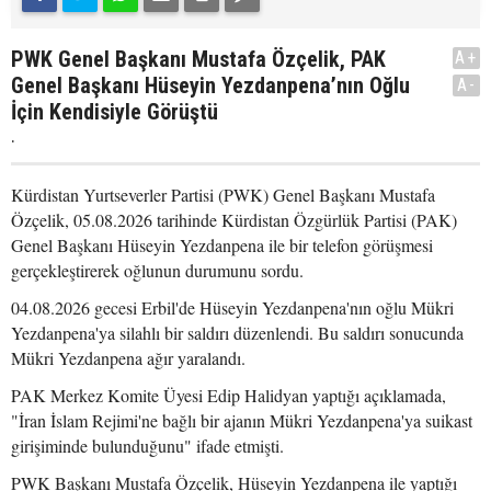
PWK Genel Başkanı Mustafa Özçelik, PAK
A+
Genel Başkanı Hüseyin Yezdanpena’nın Oğlu
A-
İçin Kendisiyle Görüştü
.
Kürdistan Yurtseverler Partisi (PWK) Genel Başkanı Mustafa
Özçelik, 05.08.2026 tarihinde Kürdistan Özgürlük Partisi (PAK)
Genel Başkanı Hüseyin Yezdanpena ile bir telefon görüşmesi
gerçekleştirerek oğlunun durumunu sordu.
04.08.2026 gecesi Erbil'de Hüseyin Yezdanpena'nın oğlu Mükri
Yezdanpena'ya silahlı bir saldırı düzenlendi. Bu saldırı sonucunda
Mükri Yezdanpena ağır yaralandı.
PAK Merkez Komite Üyesi Edip Halidyan yaptığı açıklamada,
"İran İslam Rejimi'ne bağlı bir ajanın Mükri Yezdanpena'ya suikast
girişiminde bulunduğunu" ifade etmişti.
PWK Başkanı Mustafa Özçelik, Hüseyin Yezdanpena ile yaptığı