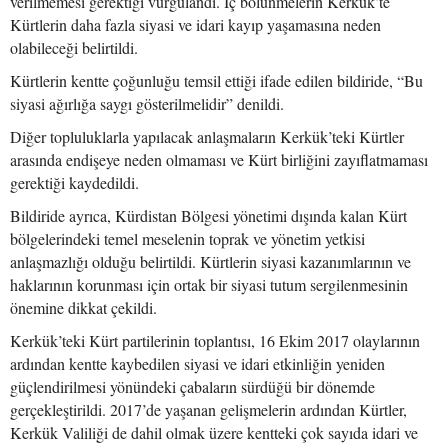
verilmemesi gerektiği vurgulandı. İç bölünmelerin Kerkük’te
Kürtlerin daha fazla siyasi ve idari kayıp yaşamasına neden
olabileceği belirtildi.
Kürtlerin kentte çoğunluğu temsil ettiği ifade edilen bildiride, “Bu
siyasi ağırlığa saygı gösterilmelidir” denildi.
Diğer topluluklarla yapılacak anlaşmaların Kerkük’teki Kürtler
arasında endişeye neden olmaması ve Kürt birliğini zayıflatmaması
gerektiği kaydedildi.
Bildiride ayrıca, Kürdistan Bölgesi yönetimi dışında kalan Kürt
bölgelerindeki temel meselenin toprak ve yönetim yetkisi
anlaşmazlığı olduğu belirtildi. Kürtlerin siyasi kazanımlarının ve
haklarının korunması için ortak bir siyasi tutum sergilenmesinin
önemine dikkat çekildi.
Kerkük’teki Kürt partilerinin toplantısı, 16 Ekim 2017 olaylarının
ardından kentte kaybedilen siyasi ve idari etkinliğin yeniden
güçlendirilmesi yönündeki çabaların sürdüğü bir dönemde
gerçekleştirildi. 2017’de yaşanan gelişmelerin ardından Kürtler,
Kerkük Valiliği de dahil olmak üzere kentteki çok sayıda idari ve