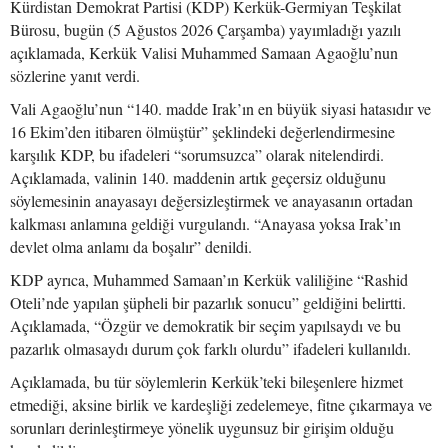
Kürdistan Demokrat Partisi (KDP) Kerkük-Germiyan Teşkilat
Bürosu, bugün (5 Ağustos 2026 Çarşamba) yayımladığı yazılı
açıklamada, Kerkük Valisi Muhammed Samaan Agaoğlu’nun
sözlerine yanıt verdi.
Vali Agaoğlu’nun “140. madde Irak’ın en büyük siyasi hatasıdır ve
16 Ekim’den itibaren ölmüştür” şeklindeki değerlendirmesine
karşılık KDP, bu ifadeleri “sorumsuzca” olarak nitelendirdi.
Açıklamada, valinin 140. maddenin artık geçersiz olduğunu
söylemesinin anayasayı değersizleştirmek ve anayasanın ortadan
kalkması anlamına geldiği vurgulandı. “Anayasa yoksa Irak’ın
devlet olma anlamı da boşalır” denildi.
KDP ayrıca, Muhammed Samaan’ın Kerkük valiliğine “Rashid
Oteli’nde yapılan şüpheli bir pazarlık sonucu” geldiğini belirtti.
Açıklamada, “Özgür ve demokratik bir seçim yapılsaydı ve bu
pazarlık olmasaydı durum çok farklı olurdu” ifadeleri kullanıldı.
Açıklamada, bu tür söylemlerin Kerkük’teki bileşenlere hizmet
etmediği, aksine birlik ve kardeşliği zedelemeye, fitne çıkarmaya ve
sorunları derinleştirmeye yönelik uygunsuz bir girişim olduğu