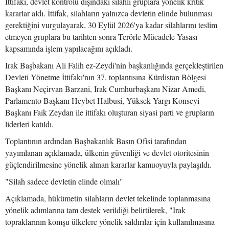
İttifakı, devlet kontrolü dışındaki silahlı gruplara yönelik kritik
kararlar aldı. İttifak, silahların yalnızca devletin elinde bulunması
gerektiğini vurgulayarak, 30 Eylül 2026'ya kadar silahlarını teslim
etmeyen gruplara bu tarihten sonra Terörle Mücadele Yasası
kapsamında işlem yapılacağını açıkladı.
Irak Başbakanı Ali Falih ez-Zeydi'nin başkanlığında gerçekleştirilen
Devleti Yönetme İttifakı'nın 37. toplantısına Kürdistan Bölgesi
Başkanı Neçirvan Barzani, Irak Cumhurbaşkanı Nizar Amedi,
Parlamento Başkanı Heybet Halbusi, Yüksek Yargı Konseyi
Başkanı Faik Zeydan ile ittifakı oluşturan siyasi parti ve grupların
liderleri katıldı.
Toplantının ardından Başbakanlık Basın Ofisi tarafından
yayımlanan açıklamada, ülkenin güvenliği ve devlet otoritesinin
güçlendirilmesine yönelik alınan kararlar kamuoyuyla paylaşıldı.
"Silah sadece devletin elinde olmalı"
Açıklamada, hükümetin silahların devlet tekelinde toplanmasına
yönelik adımlarına tam destek verildiği belirtilerek, "Irak
topraklarının komşu ülkelere yönelik saldırılar için kullanılmasına