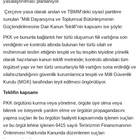
yasalaştırılması planlanıyor.
Çerçeve yasa olarak anılan ve TBMM'deki siyasî partilere
sunulan "Milli Dayanışma ve Toplumsal Bütünleşmenin
Güçlendirilmesine Dair Kanun Teklifi"nin kapsamı ise şöyle:
PKK ve bununla bağlantılı her türlü oluşumun fiili varlığına son
verdiğinin ve kontrolü altında bulunan her türlü silah ve
mühimmatı teslim ettiğinin tespiti ve bu tespitin teyidine yönelik
olarak hazırlanan kanun teklifi metninde; kontrolü altındaki tüm
örgütsel yapı ve her türlü unsurlarıyla fiili varlığını sona erdirdiği ve
silahsızlandığının güvenlik kurumlarınca tespiti ve Milli Güvenlik
Kurulu (MGK) tarafından teyit edilmesi öngörülüyor.
Teklifin kapsamı
PKK örgütünü kurma veya yönetme, örgüte üye olma veya
bilerek ve isteyerek yardım etme ve örgütün propagandasını
yapma suçları ile bu örgütün faaliyeti kapsamında işlenen suçları
ve bu örgüt lehine işlenen 6415 sayılı Terörizmin Finansmanının
Önlenmesi Hakkında Kanunda düzenlenen suçları