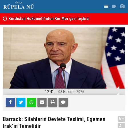
Kürdistan Hükümeti'nden Kor Mor gazı tepkisi
KDP’den Ke
12:41
03 Haziran 2026
Barrack: Silahların Devlete Teslimi, Egemen
A+
Irak’ın Temelidir
A-