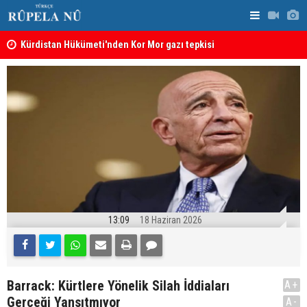
Kürdistan Hükümeti'nden Kor Mor gazı tepkisi
KDP’den Ke
13:09
18 Haziran 2026
Barrack: Kürtlere Yönelik Silah İddiaları
A+
Gerçeği Yansıtmıyor
A-