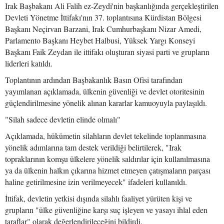
Irak Başbakanı Ali Falih ez-Zeydi'nin başkanlığında gerçekleştirilen
Devleti Yönetme İttifakı'nın 37. toplantısına Kürdistan Bölgesi
Başkanı Neçirvan Barzani, Irak Cumhurbaşkanı Nizar Amedi,
Parlamento Başkanı Heybet Halbusi, Yüksek Yargı Konseyi
Başkanı Faik Zeydan ile ittifakı oluşturan siyasi parti ve grupların
liderleri katıldı.
Toplantının ardından Başbakanlık Basın Ofisi tarafından
yayımlanan açıklamada, ülkenin güvenliği ve devlet otoritesinin
güçlendirilmesine yönelik alınan kararlar kamuoyuyla paylaşıldı.
"Silah sadece devletin elinde olmalı"
Açıklamada, hükümetin silahların devlet tekelinde toplanmasına
yönelik adımlarına tam destek verildiği belirtilerek, "Irak
topraklarının komşu ülkelere yönelik saldırılar için kullanılmasına
ya da ülkenin halkın çıkarına hizmet etmeyen çatışmaların parçası
haline getirilmesine izin verilmeyecek" ifadeleri kullanıldı.
İttifak, devletin yetkisi dışında silahlı faaliyet yürüten kişi ve
grupların "ülke güvenliğine karşı suç işleyen ve yasayı ihlal eden
taraflar" olarak değerlendirileceğini bildirdi.