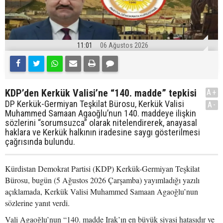
11:01
06 Ağustos 2026
KDP’den Kerkük Valisi’ne “140. madde” tepkisi
A+
DP Kerkük-Germiyan Teşkilat Bürosu, Kerkük Valisi
A-
Muhammed Samaan Agaoğlu’nun 140. maddeye ilişkin
sözlerini “sorumsuzca” olarak nitelendirerek, anayasal
haklara ve Kerkük halkının iradesine saygı gösterilmesi
çağrısında bulundu.
Kürdistan Demokrat Partisi (KDP) Kerkük-Germiyan Teşkilat
Bürosu, bugün (5 Ağustos 2026 Çarşamba) yayımladığı yazılı
açıklamada, Kerkük Valisi Muhammed Samaan Agaoğlu’nun
sözlerine yanıt verdi.
Vali Agaoğlu’nun “140. madde Irak’ın en büyük siyasi hatasıdır ve