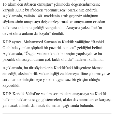
16 Ekim’den itibaren ölmüştür” şeklindeki değerlendirmesine
karşılık KDP, bu ifadeleri “sorumsuzca” olarak nitelendirdi.
Açıklamada, valinin 140. maddenin artık geçersiz olduğunu
söylemesinin anayasayı değersizleştirmek ve anayasanın ortadan
kalkması anlamına geldiği vurgulandı. “Anayasa yoksa Irak’ın
devlet olma anlamı da boşalır” denildi.
KDP ayrıca, Muhammed Samaan’ın Kerkük valiliğine “Rashid
Oteli’nde yapılan şüpheli bir pazarlık sonucu” geldiğini belirtti.
Açıklamada, “Özgür ve demokratik bir seçim yapılsaydı ve bu
pazarlık olmasaydı durum çok farklı olurdu” ifadeleri kullanıldı.
Açıklamada, bu tür söylemlerin Kerkük’teki bileşenlere hizmet
etmediği, aksine birlik ve kardeşliği zedelemeye, fitne çıkarmaya ve
sorunları derinleştirmeye yönelik uygunsuz bir girişim olduğu
kaydedildi.
KDP, Kerkük Valisi’ne ve tüm sorumlulara anayasaya ve Kerkük
halkının haklarına saygı göstermeleri, akılcı davranmaları ve kargaşa
yaratacak adımlardan uzak durmaları çağrısında bulundu.