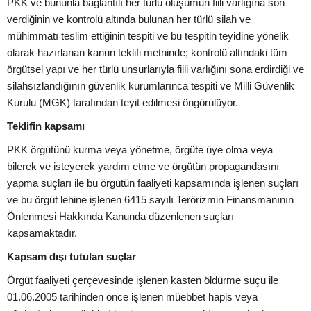
PKK ve bununla bağlantılı her türlü oluşumun fiili varlığına son
verdiğinin ve kontrolü altında bulunan her türlü silah ve
mühimmatı teslim ettiğinin tespiti ve bu tespitin teyidine yönelik
olarak hazırlanan kanun teklifi metninde; kontrolü altındaki tüm
örgütsel yapı ve her türlü unsurlarıyla fiili varlığını sona erdirdiği ve
silahsızlandığının güvenlik kurumlarınca tespiti ve Milli Güvenlik
Kurulu (MGK) tarafından teyit edilmesi öngörülüyor.
Teklifin kapsamı
PKK örgütünü kurma veya yönetme, örgüte üye olma veya
bilerek ve isteyerek yardım etme ve örgütün propagandasını
yapma suçları ile bu örgütün faaliyeti kapsamında işlenen suçları
ve bu örgüt lehine işlenen 6415 sayılı Terörizmin Finansmanının
Önlenmesi Hakkında Kanunda düzenlenen suçları
kapsamaktadır.
Kapsam dışı tutulan suçlar
Örgüt faaliyeti çerçevesinde işlenen kasten öldürme suçu ile
01.06.2005 tarihinden önce işlenen müebbet hapis veya