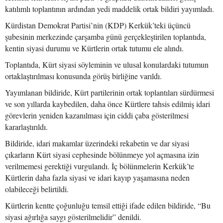
katılımlı toplantının ardından yedi maddelik ortak bildiri yayımladı.
Kürdistan Demokrat Partisi’nin (KDP) Kerkük’teki üçüncü
şubesinin merkezinde çarşamba günü gerçekleştirilen toplantıda,
kentin siyasi durumu ve Kürtlerin ortak tutumu ele alındı.
Toplantıda, Kürt siyasi söyleminin ve ulusal konulardaki tutumun
ortaklaştırılması konusunda görüş birliğine varıldı.
Yayımlanan bildiride, Kürt partilerinin ortak toplantıları sürdürmesi
ve son yıllarda kaybedilen, daha önce Kürtlere tahsis edilmiş idari
görevlerin yeniden kazanılması için ciddi çaba gösterilmesi
kararlaştırıldı.
Bildiride, idari makamlar üzerindeki rekabetin ve dar siyasi
çıkarların Kürt siyasi cephesinde bölünmeye yol açmasına izin
verilmemesi gerektiği vurgulandı. İç bölünmelerin Kerkük’te
Kürtlerin daha fazla siyasi ve idari kayıp yaşamasına neden
olabileceği belirtildi.
Kürtlerin kentte çoğunluğu temsil ettiği ifade edilen bildiride, “Bu
siyasi ağırlığa saygı gösterilmelidir” denildi.