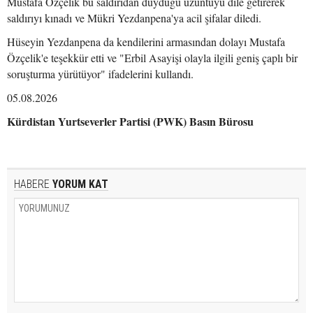
Mustafa Özçelik bu saldırıdan duyduğu üzüntüyü dile getirerek
saldırıyı kınadı ve Mükri Yezdanpena'ya acil şifalar diledi.
Hüseyin Yezdanpena da kendilerini armasından dolayı Mustafa
Özçelik'e teşekkür etti ve "Erbil Asayişi olayla ilgili geniş çaplı bir
soruşturma yürütüyor" ifadelerini kullandı.
05.08.2026
Kürdistan Yurtseverler Partisi (PWK) Basın Bürosu
HABERE
YORUM KAT