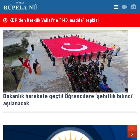
KDP’den Kerkük Valisi’ne “140. madde” tepkisi
Kerkük’te K
Bakanlık harekete geçti! Öğrencilere ‘şehitlik bilinci’
aşılanacak