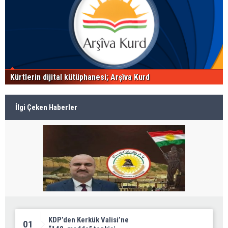
Kürtlerin dijital kütüphanesi; Arşîva Kurd
İlgi Çeken Haberler
KDP’den Kerkük Valisi’ne
01