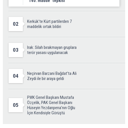
“140. madde” tepkisi
Kerkük’te Kürt partilerden 7
02
maddelik ortak bildiri
Irak: Silah bırakmayan gruplara
03
terör yasası uygulanacak
Neçirvan Barzani Bağdat’ta Ali
04
Zeydi ile bir araya geldi
PWK Genel Başkanı Mustafa
Özçelik, PAK Genel Başkanı
05
Hüseyin Yezdanpena’nın Oğlu
İçin Kendisiyle Görüştü