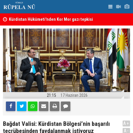
Kürdistan Hükümeti'nden Kor Mor gazı tepkisi
KDP’den Ke
21:15
17 Haziran 2026
Bağdat Valisi: Kürdistan Bölgesi’nin başarılı
A+
tecrübesinden faydalanmak istiyoruz
A-