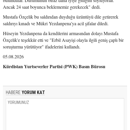
bulundular. Durumunun biraz daha iyiye gittiğini söylüyorlar.
Ancak 24 saat boyunca beklememiz gerekecek" dedi.
Mustafa Özçelik bu saldırıdan duyduğu üzüntüyü dile getirerek
saldırıyı kınadı ve Mükri Yezdanpena'ya acil şifalar diledi.
Hüseyin Yezdanpena da kendilerini armasından dolayı Mustafa
Özçelik'e teşekkür etti ve "Erbil Asayişi olayla ilgili geniş çaplı bir
soruşturma yürütüyor" ifadelerini kullandı.
05.08.2026
Kürdistan Yurtseverler Partisi (PWK) Basın Bürosu
HABERE
YORUM KAT