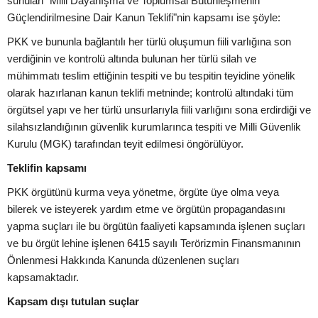
sunulan "Milli Dayanışma ve Toplumsal Bütünleşmenin
Güçlendirilmesine Dair Kanun Teklifi"nin kapsamı ise şöyle:
PKK ve bununla bağlantılı her türlü oluşumun fiili varlığına son
verdiğinin ve kontrolü altında bulunan her türlü silah ve
mühimmatı teslim ettiğinin tespiti ve bu tespitin teyidine yönelik
olarak hazırlanan kanun teklifi metninde; kontrolü altındaki tüm
örgütsel yapı ve her türlü unsurlarıyla fiili varlığını sona erdirdiği ve
silahsızlandığının güvenlik kurumlarınca tespiti ve Milli Güvenlik
Kurulu (MGK) tarafından teyit edilmesi öngörülüyor.
Teklifin kapsamı
PKK örgütünü kurma veya yönetme, örgüte üye olma veya
bilerek ve isteyerek yardım etme ve örgütün propagandasını
yapma suçları ile bu örgütün faaliyeti kapsamında işlenen suçları
ve bu örgüt lehine işlenen 6415 sayılı Terörizmin Finansmanının
Önlenmesi Hakkında Kanunda düzenlenen suçları
kapsamaktadır.
Kapsam dışı tutulan suçlar