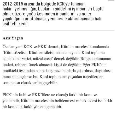
2012-2015 arasında bölgede KCK’ye tanınan
hakimiyetimsiliğin, baskının şiddetini iş insanları başta
olmak üzere çoğu kesimden insanlarımıza neler
yapıldığının unutulması, yeni nesle aktarılmaması hali
asıl tehlikedir.
Aziz Yağan
Öcalan yani KCK ve PKK demek, Kürdün meselesi konularında
‘Kürd sözcüsü, Kürd temsilcisi, tek adam ya da Kürd toplumu
adına karar verici, müzakereci’ demek değildir. Bölge toplumunun
önderi, rehberi, örnek alınacak kişisi de değildir. Eğer PKK’nin
pratikteki feshinden sonra karşımıza bunlarla çıkarılırsa, dayatılırsa,
buna alan açılırsa; bu, Kürd toplumuna yaşatılan trajedilerden
sonuncusu olarak tarihe geçebilir.
PKK’nin feshi ve PKK’lilere ne olacağı farklı bir konu ve
yöntemdir, Kürdün meselesinin belirlenmesi ve hak iadesi ise farklı
bir konudur, farklı yöntem gerektirir.