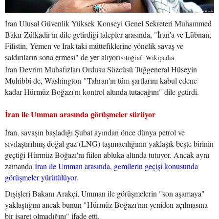
İran Ulusal Güvenlik Yüksek Konseyi Genel Sekreteri Muhammed
Bakır Zülkadir'in dile getirdiği talepler arasında, "İran'a ve Lübnan,
Filistin, Yemen ve Irak'taki müttefiklerine yönelik savaş ve
saldırıların sona ermesi" de yer alıyor
Fotoğraf: Wikipedia
İran Devrim Muhafızları Ordusu Sözcüsü Tuğgeneral Hüseyin
Muhibbi de, Washington "Tahran'ın tüm şartlarını kabul edene
kadar Hürmüz Boğazı'nı kontrol altında tutacağını" dile getirdi.
İran ile Umman arasında görüşmeler sürüyor
İran, savaşın başladığı Şubat ayından önce dünya petrol ve
sıvılaştırılmış doğal gaz (LNG) taşımacılığının yaklaşık beşte birinin
geçtiği Hürmüz Boğazı'nı fiilen abluka altında tutuyor. Ancak aynı
zamanda
İran ile Umman arasında, gemilerin geçişi konusunda
görüşmeler yürütülüyor.
Dışişleri Bakanı Arakçi, Umman ile görüşmelerin "son aşamaya"
yaklaştığını ancak bunun "Hürmüz Boğazı'nın yeniden açılmasına
bir işaret olmadığını" ifade etti.