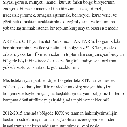
Siyasi görüşü, milliyeti, inancı, kültürü farklı bölge bireylerinin
endişemi bilmesi amacındaki bu itirazım; acizleştirilmek,
iradesizleştirilmek, amaçsızlaştırılmak, belirleyici, karar verici ve
çözümcü olmaktan uzaklaştırılmak, coğrafyasına ve toplumuna
yabancılaştırılmak istenen bir toplum kurgulayan olası sistemedir.
AKP’den, CHP’ye, Fazilet Partisi’ne, HAK PAR’a, bölgemizdeki
her bir partinin il ve ilçe yönetimleri, bölgemiz STK’ları, meslek
odaları, yazarları, fikir ve vicdanını toplumdan esirgemeyen bireyleri
bölgede böyle bir sürece dair varsa öngörü, endişe ve itirazlarını
yüksek sesle ve ısrarla dile getirecekler mi?
Meclisteki siyasi partiler, diğer bölgelerdeki STK’lar ve meslek
odaları, yazarlar, yine fikir ve vicdanını esirgemeyen bireyler
bölgemizde böyle bir çalışma başlatıldığında yani bölgemiz bir tedip
kampına dönüştürülmeye çalışıldığında tepki verecekler mi?
2012-2015 arasında bölgede KCK’ye tanınan hakimiyetimsiliğin,
baskının şiddetini iş insanları başta olmak üzere çoğu kesimden
insanlarımıza neler yapıldığının unutulması, yeni nesle