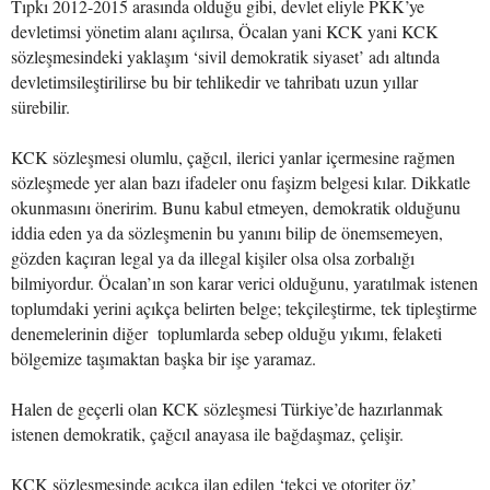
Tıpkı 2012-2015 arasında olduğu gibi, devlet eliyle PKK’ye
devletimsi yönetim alanı açılırsa, Öcalan yani KCK yani KCK
sözleşmesindeki yaklaşım ‘sivil demokratik siyaset’ adı altında
devletimsileştirilirse bu bir tehlikedir ve tahribatı uzun yıllar
sürebilir.
KCK sözleşmesi olumlu, çağcıl, ilerici yanlar içermesine rağmen
sözleşmede yer alan bazı ifadeler onu faşizm belgesi kılar. Dikkatle
okunmasını öneririm. Bunu kabul etmeyen, demokratik olduğunu
iddia eden ya da sözleşmenin bu yanını bilip de önemsemeyen,
gözden kaçıran legal ya da illegal kişiler olsa olsa zorbalığı
bilmiyordur. Öcalan’ın son karar verici olduğunu, yaratılmak istenen
toplumdaki yerini açıkça belirten belge; tekçileştirme, tek tipleştirme
denemelerinin diğer toplumlarda sebep olduğu yıkımı, felaketi
bölgemize taşımaktan başka bir işe yaramaz.
Halen de geçerli olan KCK sözleşmesi Türkiye’de hazırlanmak
istenen demokratik, çağcıl anayasa ile bağdaşmaz, çelişir.
KCK sözleşmesinde açıkça ilan edilen ‘tekçi ve otoriter öz’