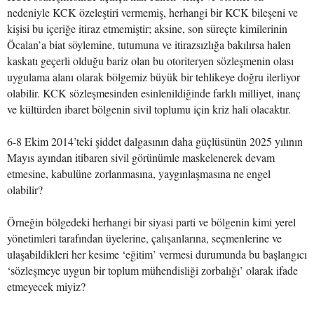
nedeniyle KCK özeleştiri vermemiş, herhangi bir KCK bileşeni ve
kişisi bu içeriğe itiraz etmemiştir; aksine, son süreçte kimilerinin
Öcalan’a biat söylemine, tutumuna ve itirazsızlığa bakılırsa halen
kaskatı geçerli olduğu bariz olan bu otoriteryen sözleşmenin olası
uygulama alanı olarak bölgemiz büyük bir tehlikeye doğru ilerliyor
olabilir. KCK sözleşmesinden esinlenildiğinde farklı milliyet, inanç
ve kültürden ibaret bölgenin sivil toplumu için kriz hali olacaktır.
6-8 Ekim 2014’teki şiddet dalgasının daha güçlüsünün 2025 yılının
Mayıs ayından itibaren sivil görünümle maskelenerek devam
etmesine, kabulüne zorlanmasına, yaygınlaşmasına ne engel
olabilir?
Örneğin bölgedeki herhangi bir siyasi parti ve bölgenin kimi yerel
yönetimleri tarafından üyelerine, çalışanlarına, seçmenlerine ve
ulaşabildikleri her kesime ‘eğitim’ vermesi durumunda bu başlangıcı
‘sözleşmeye uygun bir toplum mühendisliği zorbalığı’ olarak ifade
etmeyecek miyiz?