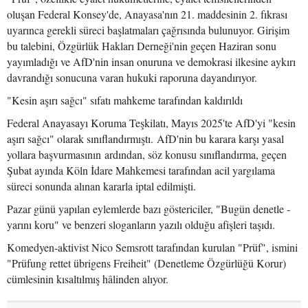
oluşan Federal Konsey'de, Anayasa'nın 21. maddesinin 2. fıkrası
uyarınca gerekli süreci başlatmaları çağrısında bulunuyor. Girişim
bu talebini, Özgürlük Hakları Derneği'nin geçen Haziran sonu
yayımladığı ve AfD'nin insan onuruna ve demokrasi ilkesine aykırı
davrandığı sonucuna varan hukuki raporuna dayandırıyor.
"Kesin aşırı sağcı" sıfatı mahkeme tarafından kaldırıldı
Federal Anayasayı Koruma Teşkilatı, Mayıs 2025'te AfD'yi "kesin
aşırı sağcı" olarak sınıflandırmıştı. AfD'nin bu karara karşı yasal
yollara başvurmasının ardından, söz konusu sınıflandırma, geçen
Şubat ayında Köln İdare Mahkemesi tarafından acil yargılama
süreci sonunda alınan kararla iptal edilmişti.
Pazar günü yapılan eylemlerde bazı göstericiler, "Bugün denetle -
yarını koru" ve benzeri sloganların yazılı olduğu afişleri taşıdı.
Komedyen-aktivist Nico Semsrott tarafından kurulan "Prüf", ismini
"Prüfung rettet übrigens Freiheit" (Denetleme Özgürlüğü Korur)
cümlesinin kısaltılmış hâlinden alıyor.