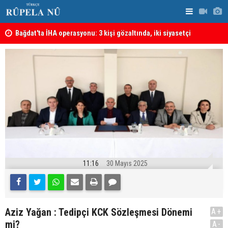
lmeli
Bağdat'ta İHA operasyonu: 3 kişi gözaltında, iki siyasetçi
Almanya'da 
hakkında tutuklama kararı
11:16
30 Mayıs 2025
Aziz Yağan : Tedipçi KCK Sözleşmesi Dönemi
A+
mi?
A-