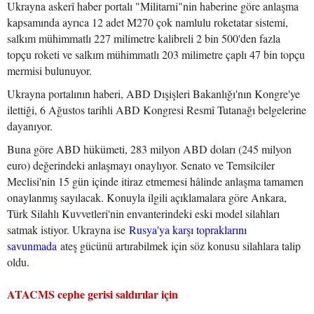
Ukrayna askerî haber portalı "Militarni"nin haberine göre anlaşma
kapsamında ayrıca 12 adet M270 çok namlulu roketatar sistemi,
salkım mühimmatlı 227 milimetre kalibreli 2 bin 500'den fazla
topçu roketi ve salkım mühimmatlı 203 milimetre çaplı 47 bin topçu
mermisi bulunuyor.
Ukrayna portalının haberi, ABD Dışişleri Bakanlığı'nın Kongre'ye
ilettiği, 6 Ağustos tarihli ABD Kongresi Resmî Tutanağı belgelerine
dayanıyor.
Buna göre ABD hükümeti, 283 milyon ABD doları (245 milyon
euro) değerindeki anlaşmayı onaylıyor. Senato ve Temsilciler
Meclisi'nin 15 gün içinde itiraz etmemesi hâlinde anlaşma tamamen
onaylanmış sayılacak. Konuyla ilgili açıklamalara göre Ankara,
Türk Silahlı Kuvvetleri'nin envanterindeki eski model silahları
satmak istiyor. Ukrayna ise
Rusya'ya karşı topraklarını
savunmada
ateş gücünü artırabilmek için söz konusu silahlara talip
oldu.
ATACMS cephe gerisi saldırılar için