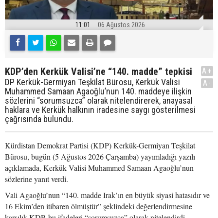
11:01
06 Ağustos 2026
KDP’den Kerkük Valisi’ne “140. madde” tepkisi
A+
DP Kerkük-Germiyan Teşkilat Bürosu, Kerkük Valisi
A-
Muhammed Samaan Agaoğlu’nun 140. maddeye ilişkin
sözlerini “sorumsuzca” olarak nitelendirerek, anayasal
haklara ve Kerkük halkının iradesine saygı gösterilmesi
çağrısında bulundu.
Kürdistan Demokrat Partisi (KDP) Kerkük-Germiyan Teşkilat
Bürosu, bugün (5 Ağustos 2026 Çarşamba) yayımladığı yazılı
açıklamada, Kerkük Valisi Muhammed Samaan Agaoğlu’nun
sözlerine yanıt verdi.
Vali Agaoğlu’nun “140. madde Irak’ın en büyük siyasi hatasıdır ve
16 Ekim’den itibaren ölmüştür” şeklindeki değerlendirmesine
karşılık KDP, bu ifadeleri “sorumsuzca” olarak nitelendirdi.