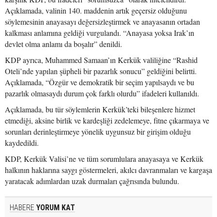
Açıklamada, valinin 140. maddenin artık geçersiz olduğunu
söylemesinin anayasayı değersizleştirmek ve anayasanın ortadan
kalkması anlamına geldiği vurgulandı. “Anayasa yoksa Irak’ın
devlet olma anlamı da boşalır” denildi.
KDP ayrıca, Muhammed Samaan’ın Kerkük valiliğine “Rashid
Oteli’nde yapılan şüpheli bir pazarlık sonucu” geldiğini belirtti.
Açıklamada, “Özgür ve demokratik bir seçim yapılsaydı ve bu
pazarlık olmasaydı durum çok farklı olurdu” ifadeleri kullanıldı.
Açıklamada, bu tür söylemlerin Kerkük’teki bileşenlere hizmet
etmediği, aksine birlik ve kardeşliği zedelemeye, fitne çıkarmaya ve
sorunları derinleştirmeye yönelik uygunsuz bir girişim olduğu
kaydedildi.
KDP, Kerkük Valisi’ne ve tüm sorumlulara anayasaya ve Kerkük
halkının haklarına saygı göstermeleri, akılcı davranmaları ve kargaşa
yaratacak adımlardan uzak durmaları çağrısında bulundu.
HABERE
YORUM KAT