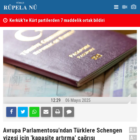
Kerkük’te Kürt partilerden 7 maddelik ortak bildiri
Irak: Silah
12:29
06 Mayıs 2025
Avrupa Parlamentosu'ndan Türklere Schengen
A+
vizesi için 'kapasite artırma' çağrısı
A-