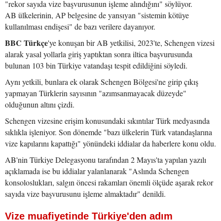
"rekor sayıda vize başvurusunun işleme alındığını" söylüyor.
AB ülkelerinin, AP belgesine de yansıyan "sistemin kötüye
kullanılması endişesi" de bazı verilere dayanıyor.
BBC Türkçe
'ye konuşan bir AB yetkilisi, 2023'te, Schengen vizesi
alarak yasal yollarla giriş yaptıktan sonra iltica başvurusunda
bulunan 103 bin Türkiye vatandaşı tespit edildiğini söyledi.
Aynı yetkili, bunlara ek olarak Schengen Bölgesi'ne girip çıkış
yapmayan Türklerin sayısının "azımsanmayacak düzeyde"
olduğunun altını çizdi.
Schengen vizesine erişim konusundaki sıkıntılar Türk medyasında
sıklıkla işleniyor. Son dönemde "bazı ülkelerin Türk vatandaşlarına
vize kapılarını kapattığı" yönündeki iddialar da haberlere konu oldu.
AB'nin Türkiye Delegasyonu tarafından 2 Mayıs'ta yapılan yazılı
açıklamada ise bu iddialar yalanlanarak "Aslında Schengen
konsoloslukları, salgın öncesi rakamları önemli ölçüde aşarak rekor
sayıda vize başvurusunu işleme almaktadır" denildi.
Vize muafiyetinde Türkiye'den adım