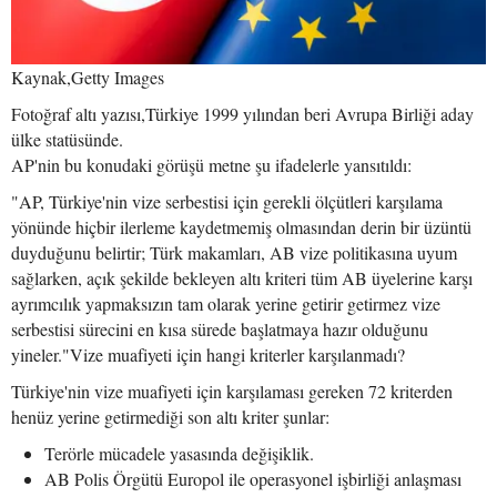
Kaynak,Getty Images
Fotoğraf altı yazısı,Türkiye 1999 yılından beri Avrupa Birliği aday
ülke statüsünde.
AP'nin bu konudaki görüşü metne şu ifadelerle yansıtıldı:
"AP, Türkiye'nin vize serbestisi için gerekli ölçütleri karşılama
yönünde hiçbir ilerleme kaydetmemiş olmasından derin bir üzüntü
duyduğunu belirtir; Türk makamları, AB vize politikasına uyum
sağlarken, açık şekilde bekleyen altı kriteri tüm AB üyelerine karşı
ayrımcılık yapmaksızın tam olarak yerine getirir getirmez vize
serbestisi sürecini en kısa sürede başlatmaya hazır olduğunu
yineler."Vize muafiyeti için hangi kriterler karşılanmadı?
Türkiye'nin vize muafiyeti için karşılaması gereken 72 kriterden
henüz yerine getirmediği son altı kriter şunlar:
Terörle mücadele yasasında değişiklik.
AB Polis Örgütü Europol ile operasyonel işbirliği anlaşması