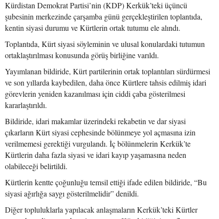
Kürdistan Demokrat Partisi’nin (KDP) Kerkük’teki üçüncü
şubesinin merkezinde çarşamba günü gerçekleştirilen toplantıda,
kentin siyasi durumu ve Kürtlerin ortak tutumu ele alındı.
Toplantıda, Kürt siyasi söyleminin ve ulusal konulardaki tutumun
ortaklaştırılması konusunda görüş birliğine varıldı.
Yayımlanan bildiride, Kürt partilerinin ortak toplantıları sürdürmesi
ve son yıllarda kaybedilen, daha önce Kürtlere tahsis edilmiş idari
görevlerin yeniden kazanılması için ciddi çaba gösterilmesi
kararlaştırıldı.
Bildiride, idari makamlar üzerindeki rekabetin ve dar siyasi
çıkarların Kürt siyasi cephesinde bölünmeye yol açmasına izin
verilmemesi gerektiği vurgulandı. İç bölünmelerin Kerkük’te
Kürtlerin daha fazla siyasi ve idari kayıp yaşamasına neden
olabileceği belirtildi.
Kürtlerin kentte çoğunluğu temsil ettiği ifade edilen bildiride, “Bu
siyasi ağırlığa saygı gösterilmelidir” denildi.
Diğer topluluklarla yapılacak anlaşmaların Kerkük’teki Kürtler