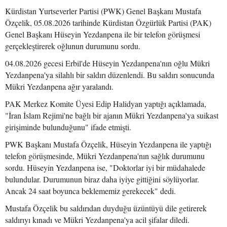
Kürdistan Yurtseverler Partisi (PWK) Genel Başkanı Mustafa
Özçelik, 05.08.2026 tarihinde Kürdistan Özgürlük Partisi (PAK)
Genel Başkanı Hüseyin Yezdanpena ile bir telefon görüşmesi
gerçekleştirerek oğlunun durumunu sordu.
04.08.2026 gecesi Erbil'de Hüseyin Yezdanpena'nın oğlu Mükri
Yezdanpena'ya silahlı bir saldırı düzenlendi. Bu saldırı sonucunda
Mükri Yezdanpena ağır yaralandı.
PAK Merkez Komite Üyesi Edip Halidyan yaptığı açıklamada,
"İran İslam Rejimi'ne bağlı bir ajanın Mükri Yezdanpena'ya suikast
girişiminde bulunduğunu" ifade etmişti.
PWK Başkanı Mustafa Özçelik, Hüseyin Yezdanpena ile yaptığı
telefon görüşmesinde, Mükri Yezdanpena'nın sağlık durumunu
sordu. Hüseyin Yezdanpena ise, "Doktorlar iyi bir müdahalede
bulundular. Durumunun biraz daha iyiye gittiğini söylüyorlar.
Ancak 24 saat boyunca beklememiz gerekecek" dedi.
Mustafa Özçelik bu saldırıdan duyduğu üzüntüyü dile getirerek
saldırıyı kınadı ve Mükri Yezdanpena'ya acil şifalar diledi.